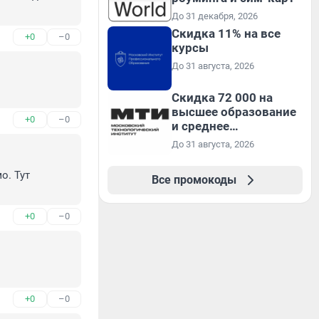
До 31 декабря, 2026
Скидка 11% на все
+0
–0
курсы
До 31 августа, 2026
Скидка 72 000 на
высшее образование
+0
–0
и среднее
специальное
До 31 августа, 2026
образование в
первый год обучения
. Тут 
Все промокоды
+0
–0
+0
–0