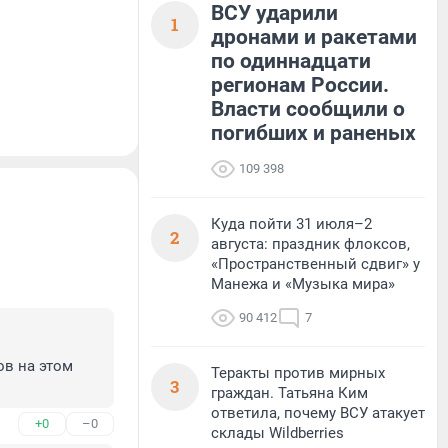
ВСУ ударили
1
дронами и ракетами
по одиннадцати
регионам России.
Власти сообщили о
погибших и раненых
109 398
Куда пойти 31 июля–2
2
августа: праздник флоксов,
«Пространственный сдвиг» у
Манежа и «Музыка мира»
90 412
7
в на этом 
Теракты против мирных
3
граждан. Татьяна Ким
ответила, почему ВСУ атакует
+0
–0
склады Wildberries