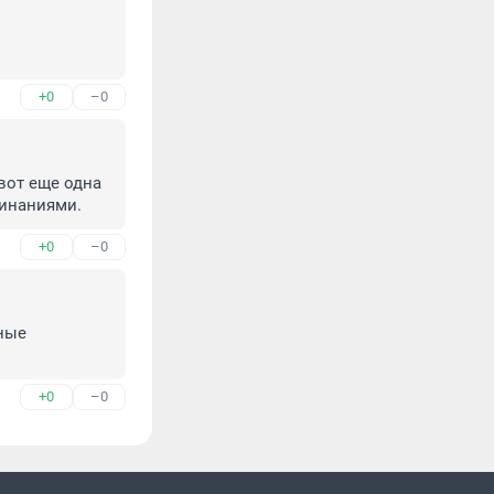
+0
–0
от еще одна 
минаниями.
+0
–0
ные 
+0
–0