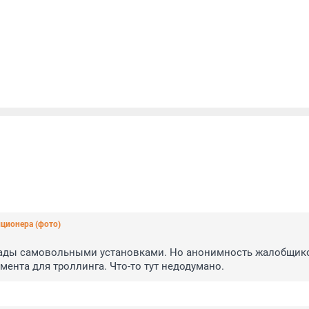
иционера (фото)
фасады самовольными установками. Но анонимность жалобщико
мента для троллинга. Что-то тут недодумано.