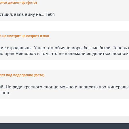
ачен диспетчер (фото)
тшил, взяв вину на... Тебя
 не смотрит на возраст и пол
ие страдальцы. У нас там обычно воры беглые были. Теперь в
 но прав Невзоров в том, что не нанимали ее делиться воспо
рт под подозрение (фото)
ий. Но ради красного словца можно и написать про минераль
 ппц.