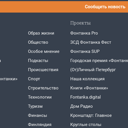
Сообщить новость
Проекты
Образ жизни
Фонтанка Pro
Общество
ЗСД Фонтанка Фест
Особое мнение
Фонтанка SUP
а
Подкасты
Городская премия «Фонтанк
Проиcшествия
(От)Личный Петербург
онтанки»
Спорт
Наша коллекция
Строительство
Книги «Фонтанки»
Технологии
Fontanka.digital
Туризм
Дом Радио
Финансы
Кронштадт: Главное
Финляндия
Круглые столы