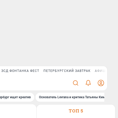
ЗСД ФОНТАНКА ФЕСТ
ПЕТЕРБУРГСКИЙ ЗАВТРАК
АФИША PLUS
ербург ищет креатив
Основатель Levrana и критика Татьяны Ким
За
ТОП 5