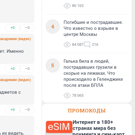
86 163
Погибшие и пострадавшие.
4
+0
–0
Что известно о взрыве в
центре Москвы
академии (видео)
84 087
216
ет. Именно 
Галька била в людей,
5
пострадавших грузили в
+0
–0
скорые на лежаках. Что
происходило в Геленджике
академии (видео)
после атаки БПЛА
аджетов с 
78 065
ПРОМОКОДЫ
+0
–0
Интернет в 180+
странах мира без
их видеть. 
роуминга и сим-карт