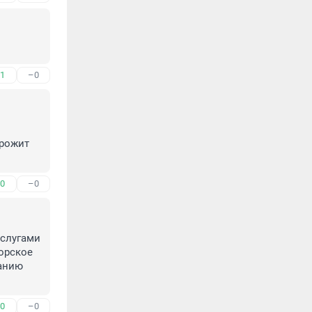
1
–0
рожит 
0
–0
слугами 
орское 
анию 
0
–0