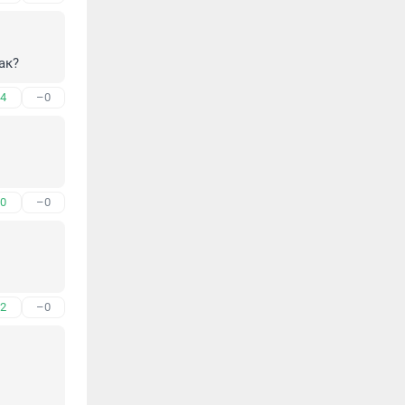
ак?
4
–0
0
–0
2
–0