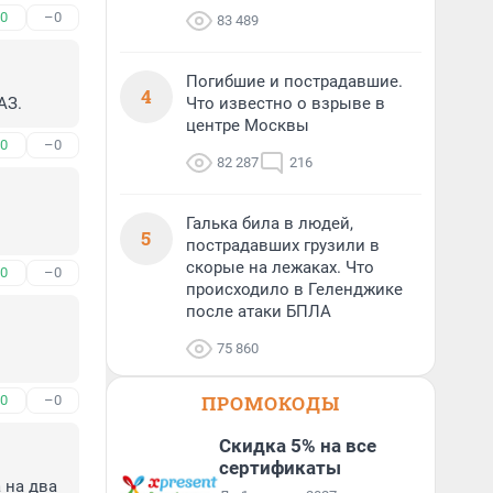
0
–0
83 489
Погибшие и пострадавшие.
4
АЗ.
Что известно о взрыве в
центре Москвы
0
–0
82 287
216
Галька била в людей,
5
пострадавших грузили в
скорые на лежаках. Что
0
–0
происходило в Геленджике
после атаки БПЛА
75 860
ПРОМОКОДЫ
0
–0
Скидка 5% на все
сертификаты
на два 