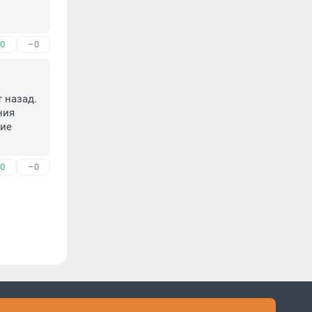
0
–0
назад. 
ия 
ие 
0
–0