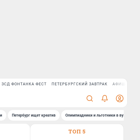
ЗСД ФОНТАНКА ФЕСТ
ПЕТЕРБУРГСКИЙ ЗАВТРАК
АФИША PLUS
ти
Петербург ищет креатив
Олимпиадники и льготники в вузах СПб
ТОП 5