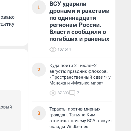
ВСУ ударили
1
дронами и ракетами
ровано
по одиннадцати
опытку
регионам России.
Власти сообщили о
погибших и раненых
107 514
Куда пойти 31 июля–2
2
августа: праздник флоксов,
«Пространственный сдвиг» у
Манежа и «Музыка мира»
87 303
7
ковый 
Теракты против мирных
3
граждан. Татьяна Ким
ответила, почему ВСУ атакует
склады Wildberries