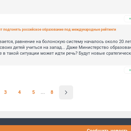
+
оит подгонять российское образование под международные рейтинги
ается, равнение на болонскую систему началось около 20 лет 
воих детей учиться на запад... Даже Министерство образован
 в такой ситуации может идти речь? Будут новые сратегическ
+
3
4
5
...
8
Сообщить новость