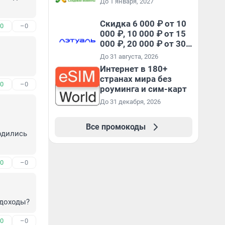
До 1 января, 2027
Скидка 6 000 ₽ от 10
0
–0
000 ₽, 10 000 ₽ от 15
000 ₽, 20 000 ₽ от 30
000 ₽ и 35 000 ₽ от 50
До 31 августа, 2026
000 ₽ на первый и все
Интернет в 180+
повторные заказы по
странах мира без
промокоду НАБЕРИ
0
–0
роуминга и сим-карт
До 31 декабря, 2026
Все промокоды
дились 
0
–0
 доходы?
0
–0