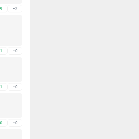
9
–2
1
–0
1
–0
0
–0