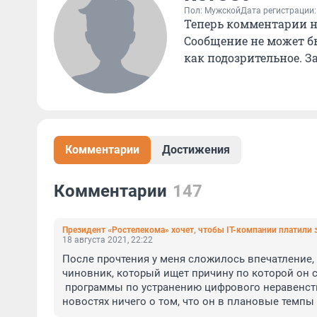
Пол: Мужской
Дата регистрации:
Теперь комментарии н
Сообщение не может б
как подозрительное. З
Комментарии
Достижения
Комментарии
147
Президент «Ростелекома» хочет, чтобы IT-компании платили
18 августа 2021, 22:22
После прочтения у меня сложилось впечатление,
чиновник, который ищет причину по которой он с
 программы по устранению цифрового неравенства в России. Ускорять он собрался - но вот что-то не видно в 
новостях ничего о том, что он в плановые темпы