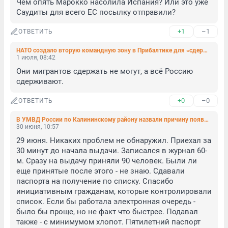
Чем опять Марокко насолила Испания? Или это уже 
Саудиты для всего ЕС посылку отправили?
+1
–1
ОТВЕТИТЬ
НАТО создало вторую командную зону в Прибалтике для «сдерживания России». Командовать будут Германия и Нидерланды
1 июля, 08:42
Они мигрантов сдержать не могут, а всё Россию 
сдерживают.
+0
–0
ОТВЕТИТЬ
В УМВД России по Калининскому району назвали причину появления огромных очередей на загранпаспорт
30 июня, 10:57
29 июня. Никаких проблем не обнаружил. Приехал за 
30 минут до начала выдачи. Записался в журнал 60-
м. Сразу на выдачу приняли 90 человек. Были ли 
еще принятые после этого - не знаю. Сдавали 
паспорта на получение по списку. Спасибо 
инициативным гражданам, которые контролировали 
список. Если бы работала электронная очередь - 
было бы проще, но не факт что быстрее. Подавал 
также - с минимумом хлопот. Пятилетний паспорт 