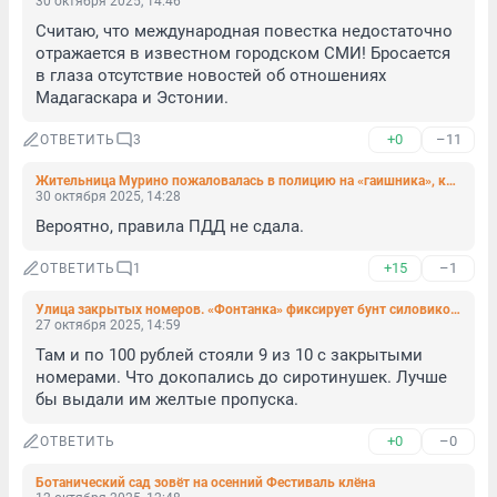
30 октября 2025, 14:46
Считаю, что международная повестка недостаточно 
отражается в известном городском СМИ! Бросается 
в глаза отсутствие новостей об отношениях 
Мадагаскара и Эстонии.
+0
–11
ОТВЕТИТЬ
3
Жительница Мурино пожаловалась в полицию на «гаишника», который переспал с ней и пропал
30 октября 2025, 14:28
Вероятно, правила ПДД не сдала.
+15
–1
ОТВЕТИТЬ
1
Улица закрытых номеров. «Фонтанка» фиксирует бунт силовиков и штатских против тарифов на парковку
27 октября 2025, 14:59
Там и по 100 рублей стояли 9 из 10 с закрытыми 
номерами. Что докопались до сиротинушек. Лучше 
бы выдали им желтые пропуска.
+0
–0
ОТВЕТИТЬ
Ботанический сад зовёт на осенний Фестиваль клёна