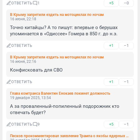
+5
–0
ОТВЕТИТЬ
1
В Крыму запретили ездить на мотоциклах по ночам
16 июня, 22:18
Точно китайцы? А то пишут: впервые о берушах 
упоминается в «Одиссее» Гомера в 850 г. до н.э.
+1
–1
ОТВЕТИТЬ
В Крыму запретили ездить на мотоциклах по ночам
16 июня, 22:16
Конфисковать для СВО
+1
–1
ОТВЕТИТЬ
Глава комтранса Валентин Енокаев покинет должность
19 декабря 2025, 13:54
А за проваленный-попиленный подорожник кто 
отвечать будет?
+5
–1
ОТВЕТИТЬ
9
Песков прокомментировал заявление Трампа о якобы ядерных испытаниях «Буревестника»