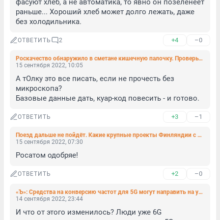
фасуют хлеб, а не автоматика, то явно он позеленеет 
раньше... Хороший хлеб может долго лежать, даже 
без холодильника.
+4
–0
ОТВЕТИТЬ
2
Роскачество обнаружило в сметане кишечную палочку. Проверьте, не такую ли вы покупаете
15 сентября 2022, 10:05
А тОлку это все писать, если не прочесть без 
микроскопа?

Базовые данные дать, куар-код повесить - и готово.
+3
–1
ОТВЕТИТЬ
Поезд дальше не пойдёт. Какие крупные проекты Финляндии с Россией не будут реализованы
15 сентября 2022, 07:30
Росатом одобряе!
+2
–0
ОТВЕТИТЬ
«Ъ»: Средства на конверсию частот для 5G могут направить на устранение ЧС на сетях связи
14 сентября 2022, 23:44
И что от этого изменилось? Люди уже 6G 