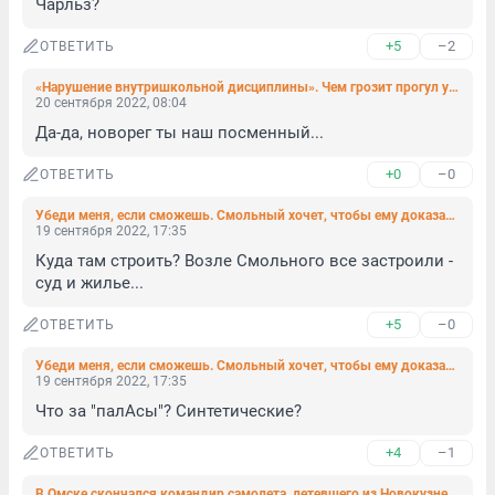
Чарльз?
+5
–2
ОТВЕТИТЬ
«Нарушение внутришкольной дисциплины». Чем грозит прогул урока «Разговор о важном»
20 сентября 2022, 08:04
Да-да, новорег ты наш посменный...
+0
–0
ОТВЕТИТЬ
Убеди меня, если сможешь. Смольный хочет, чтобы ему доказали нужность Орловского тоннеля
19 сентября 2022, 17:35
Куда там строить? Возле Смольного все застроили - 
суд и жилье...
+5
–0
ОТВЕТИТЬ
Убеди меня, если сможешь. Смольный хочет, чтобы ему доказали нужность Орловского тоннеля
19 сентября 2022, 17:35
Что за "палАсы"? Синтетические?
+4
–1
ОТВЕТИТЬ
В Омске скончался командир самолета, летевшего из Новокузнецка в Петербург