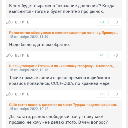
В чем будет выражено "оказание давления"? Когда 
выяснится - тогда и будет понятно про рынок.
+0
–0
ОТВЕТИТЬ
Роскачество обнаружило в сметане кишечную палочку. Проверьте, не такую ли вы покупаете
15 сентября 2022, 11:49
Надо было сдать им обратно.
+1
–0
ОТВЕТИТЬ
Шольц говорит с Путиным по «красному телефону». Оказалось, что это новейшая спецразработка
15 сентября 2022, 10:18
Такие прямые линии еще во времена карибского 
кризиса появились, СССР-США, по крайней мере.
+1
–0
ОТВЕТИТЬ
США хотят оказать давление на банки Турции, подключившиеся к системе «Мир»
15 сентября 2022, 10:12
Да, кстати, рынок свободный: хочу - покупаю/
продаю, не хочу - не делаю этого. В чем вопрос?