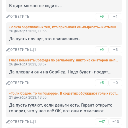
В цирк можно не ходить...
+9
–1
ОТВЕТИТЬ
Лолита обратилась к тем, кто призывает ее «вырезать» и отменить после «голой вечеринки» Ивлеевой
26 декабря 2023, 11:55
Да пусть пляшут, что привязались.
+9
–3
ОТВЕТИТЬ
1
Глава комитета Совфеда по регламенту: никто из сенаторов не писал заявление на отпуск за границей
26 декабря 2023, 08:57
Да плевали они на СовФед. Надо будет - поедут...
+5
–0
ОТВЕТИТЬ
«То ли Содом, то ли Гоморра». В соцсетях обсуждают голых гостей на вечеринке Ивлеевой
21 декабря 2023, 13:55
Да пусть гуляют, если деньги есть. Гарант открыто 
говорит, что у нас всё ОК, вот они и отмечают...
+47
–13
ОТВЕТИТЬ
1