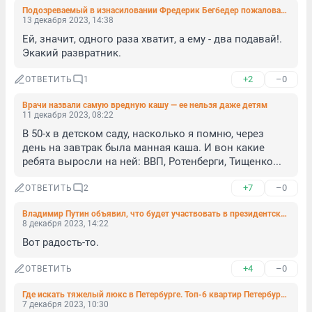
Подозреваемый в изнасиловании Фредерик Бегбедер пожаловался на сухую курицу в полицейском участке
13 декабря 2023, 14:38
Ей, значит, одного раза хватит, а ему - два подавай!. 
Экакий развратник.
+2
–0
ОТВЕТИТЬ
1
Врачи назвали самую вредную кашу — ее нельзя даже детям
11 декабря 2023, 08:22
В 50-х в детском саду, насколько я помню, через 
день на завтрак была манная каша. И вон какие 
ребята выросли на ней: ВВП, Ротенберги, Тищенко...
+7
–0
ОТВЕТИТЬ
2
Владимир Путин объявил, что будет участвовать в президентских выборах в 2024 году
8 декабря 2023, 14:22
Вот радость-то.
+4
–0
ОТВЕТИТЬ
Где искать тяжелый люкс в Петербурге. Топ-6 квартир Петербурга, интерьер которых вас поразит
7 декабря 2023, 10:30