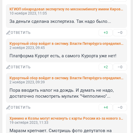
КГИОП обнародовал экспертизу по мясокомбинату имени Кирова, с которой не согласился
10 ноября 2023, 11:05
За деньги сделана экспертиза. Так надо было...
+3
–0
ОТВЕТИТЬ
Курортный сбор войдет в систему. Власти Петербурга определились, как будут администрировать «городской налог» для туристов
2 ноября 2023, 09:45
Платформа Курорт есть, а самого Курорта уже нет!
+2
–0
ОТВЕТИТЬ
Курортный сбор войдет в систему. Власти Петербурга определились, как будут администрировать «городской налог» для туристов
2 ноября 2023, 09:39
Пора вводить налог на дождь. И думать не надо, 
достаточно посмотреть мультик "Чипполино"...
+4
–0
ОТВЕТИТЬ
Хренино и Козлы могут исчезнуть с карты России из-за нового законопроекта
19 октября 2023, 11:33
Маразм крепчает. Смотришь фото депутатов на 