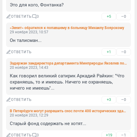
Это для кого, Фонтанка?
+5
–0
ОТВЕТИТЬ
3
«Зенит» обратился к попавшему в больницу Михаилу Боярскому
29 ноября 2023, 10:57
Он талисман...
+1
–0
ОТВЕТИТЬ
Задержан замдиректора департамента Минприроды Яковлев по делу о челябинском парке «Таганай»
20 ноября 2023, 14:43
Как говорил великий сатирик Аркадий Райкин: "Что 
охраняешь, то и имеешь. Ничего не охраняешь, 
ничего не имеешь"...
+3
–0
ОТВЕТИТЬ
В Петербурге могут разрешить снос почти 400 исторических зданий. «Фонтанка» публикует список адресов
20 ноября 2023, 12:29
Старый фонд содержать не хотят...
+19
–1
ОТВЕТИТЬ
3