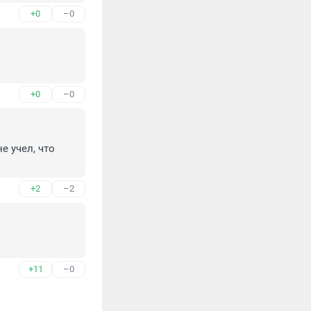
+0
–0
+0
–0
 учел, что 
+2
–2
+11
–0