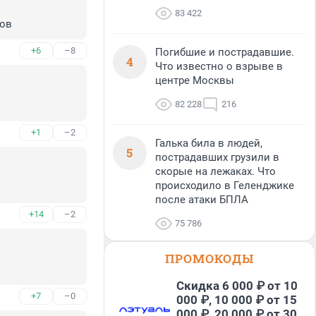
83 422
дов
+6
–8
Погибшие и пострадавшие.
4
Что известно о взрыве в
центре Москвы
82 228
216
+1
–2
Галька била в людей,
5
пострадавших грузили в
скорые на лежаках. Что
происходило в Геленджике
после атаки БПЛА
+14
–2
75 786
ПРОМОКОДЫ
Скидка 6 000 ₽ от 10
+7
–0
000 ₽, 10 000 ₽ от 15
000 ₽, 20 000 ₽ от 30