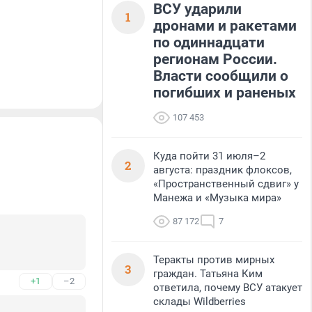
ВСУ ударили
1
дронами и ракетами
по одиннадцати
регионам России.
Власти сообщили о
погибших и раненых
107 453
Куда пойти 31 июля–2
2
августа: праздник флоксов,
«Пространственный сдвиг» у
Манежа и «Музыка мира»
87 172
7
Теракты против мирных
3
граждан. Татьяна Ким
+1
–2
ответила, почему ВСУ атакует
склады Wildberries