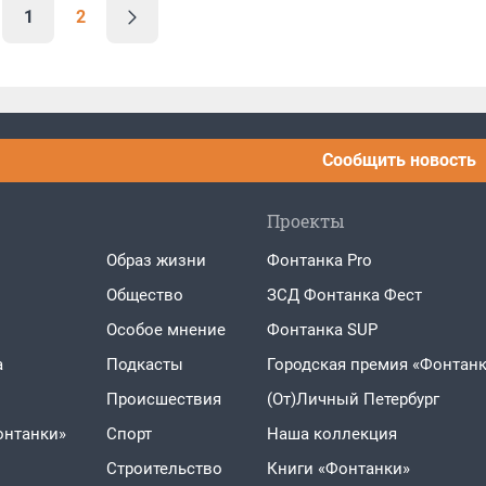
1
2
Сообщить новость
Проекты
Образ жизни
Фонтанка Pro
Общество
ЗСД Фонтанка Фест
Особое мнение
Фонтанка SUP
а
Подкасты
Городская премия «Фонтанк
Проиcшествия
(От)Личный Петербург
онтанки»
Спорт
Наша коллекция
Строительство
Книги «Фонтанки»