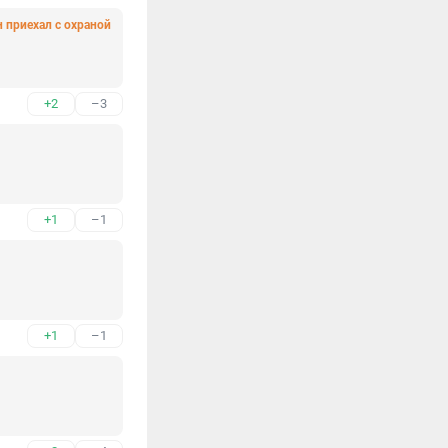
н приехал с охраной
+2
–3
+1
–1
+1
–1