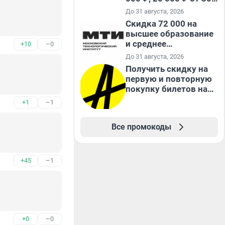
000 ₽ и 35 000 ₽ от 50
До 31 августа, 2026
000 ₽ на первый и все
Скидка 72 000 на
повторные заказы по
высшее образование
промокоду НАБЕРИ
и среднее
+10
–0
специальное
До 31 августа, 2026
образование в
Получить скидку на
первый год обучения
первую и повторную
покупку билетов на
Яндекс Афише
+1
–1
Все промокоды
+45
–1
+0
–0