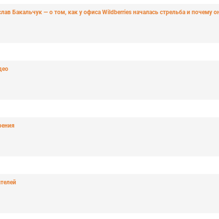
лав Бакальчук — о том, как у офиса Wildberries началась стрельба и почему о
део
рения
ателей