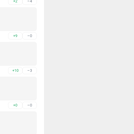
+2
–4
+9
–0
+10
–3
+0
–0