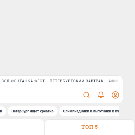
ЗСД ФОНТАНКА ФЕСТ
ПЕТЕРБУРГСКИЙ ЗАВТРАК
АФИША PLUS
ти
Петербург ищет креатив
Олимпиадники и льготники в вузах СПб
ТОП 5