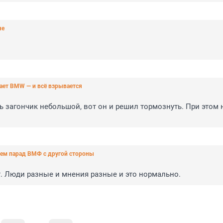
че
тает BMW — и всё взрывается
ь загончик небольшой, вот он и решил тормознуть. При этом не
аем парад ВМФ с другой стороны
ут. Люди разные и мнения разные и это нормально.