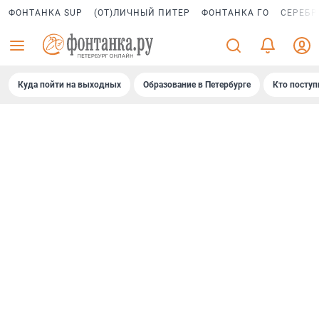
ФОНТАНКА SUP
(ОТ)ЛИЧНЫЙ ПИТЕР
ФОНТАНКА ГО
СЕРЕБР
Куда пойти на выходных
Образование в Петербурге
Кто поступ