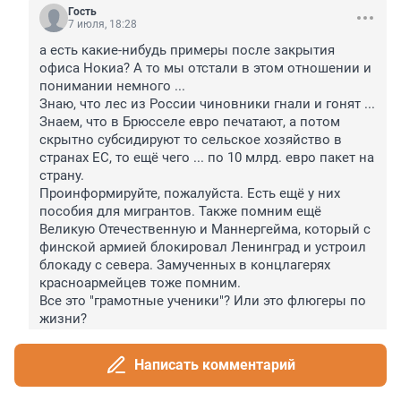
Гость
7 июля, 18:28
а есть какие-нибудь примеры после закрытия 
офиса Нокиа? А то мы отстали в этом отношении и 
понимании немного ...

Знаю, что лес из России чиновники гнали и гонят ... 
Знаем, что в Брюсселе евро печатают, а потом 
скрытно субсидируют то сельское хозяйство в 
странах ЕС, то ещё чего ... по 10 млрд. евро пакет на 
страну.

Проинформируйте, пожалуйста. Есть ещё у них 
пособия для мигрантов. Также помним ещё 
Великую Отечественную и Маннергейма, который с 
финской армией блокировал Ленинград и устроил 
блокаду с севера. Замученных в концлагерях 
красноармейцев тоже помним.

Все это "грамотные ученики"? Или это флюгеры по 
жизни?
+8
–10
ОТВЕТИТЬ
Написать комментарий
Гость
7 июля, 18:30