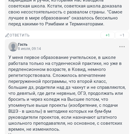
карандаши и ручки, которыми нас изводила 
советская школа. Кстати, советская школа доказала 
свою несостоятельность с развалом страны. "Самое 
лучшее в мире образование" оказалось бессильно 
перед какими-то Рэмбами и Терминаторами.
+1
–1
ОТВЕТИТЬ
Гость
8 июля, 09:14
У меня первое образование учительское, в школе 
работала только на студенческой практике, но уже в 
предпенсионном возрасте, в Ковид, немного 
репетиторствовала. Сложилось впечатление 
перегруженной программы, что второй класс, 
большие дз, родители над дз чахнут и не справляются, 
что девятый, где дети нервные, ОГЭ, продолжать или 
бросить и через коледж на Высшее потом, что 
упомянутые выше проекты (изобретение, с подачи 
ВШЭ - в школы) в методике которых ни бум-бум 
руководители проектов, если назначают штатного 
школьного преподавателя, но основное, с советских 
времен, не изменилось.
