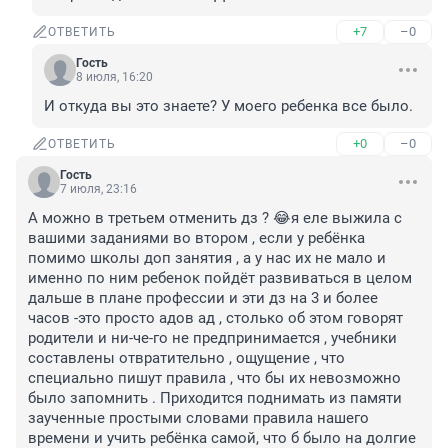
+7
–0
ОТВЕТИТЬ
Гость
8 июля, 16:20
И откуда вы это знаете? У моего ребенка все было.
+0
–0
ОТВЕТИТЬ
Гость
7 июля, 23:16
А можно в третьем отменить дз ? 😂я еле выжила с 
вашими заданиями во втором , если у ребёнка 
помимо школы доп занятия , а у нас их не мало и 
именно по ним ребенок пойдёт развиваться в целом 
дальше в плане профессии и эти дз на 3 и более 
часов -это просто адов ад , столько об этом говорят 
родители и ни-че-го не предпринимается , учебники 
составлены отвратительно , ощущение , что 
специально пишут правила , что бы их невозможно 
было запомнить . Приходится поднимать из памяти 
заученные простыми словами правила нашего 
времени и учить ребёнка самой, что б было на долгие 