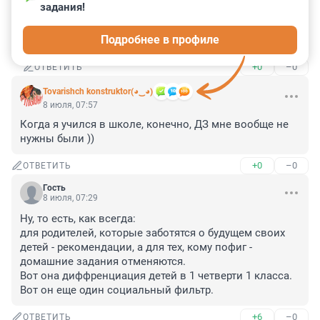
задания!
не в 18 лет,а в 3-4 ,когда мозг юного человека 
впитывает как губка !не тик-ток смотреть ролики 15 
Подробнее в профиле
сек ,а учиться
+0
–0
ОТВЕТИТЬ
Tovarishch konstruktor(◕‿◕)
8 июля, 07:57
Когда я учился в школе, конечно, ДЗ мне вообще не 
нужны были ))
+0
–0
ОТВЕТИТЬ
Гость
8 июля, 07:29
Ну, то есть, как всегда: 

для родителей, которые заботятся о будущем своих 
детей - рекомендации, а для тех, кому пофиг - 
домашние задания отменяются.

Вот она диффренциация детей в 1 четверти 1 класса. 

Вот он еще один социальный фильтр.
+6
–0
ОТВЕТИТЬ