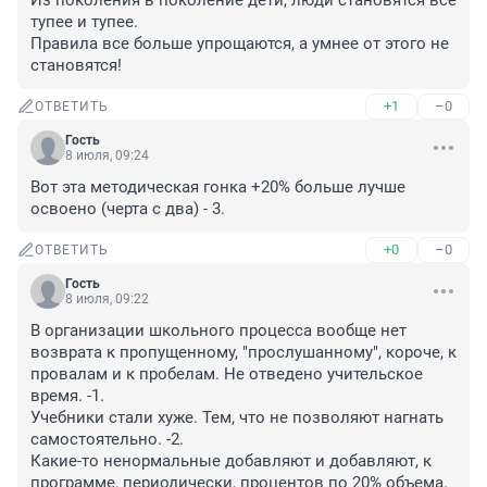
Из поколения в поколение дети, люди становятся все 
тупее и тупее.

Правила все больше упрощаются, а умнее от этого не 
становятся!
+1
–0
ОТВЕТИТЬ
Гость
8 июля, 09:24
Вот эта методическая гонка +20% больше лучше 
освоено (черта с два) - 3.
+0
–0
ОТВЕТИТЬ
Гость
8 июля, 09:22
В организации школьного процесса вообще нет 
возврата к пропущенному, "прослушанному", короче, к 
провалам и к пробелам. Не отведено учительское 
время. -1.

Учебники стали хуже. Тем, что не позволяют нагнать 
самостоятельно. -2.

Какие-то ненормальные добавляют и добавляют, к 
программе, периодически, процентов по 20% объема. 