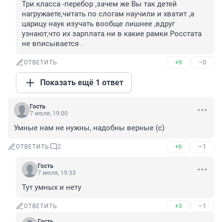
Три класса -перебор ,зачем же Вы так детей 
нагружаете,читать по слогам научили и хватит ,а 
царицу наук изучать вообще лишнее ,вдруг 
узнают,что их зарплата ни в какие рамки Росстата 
не вписывается .
+9
–0
ОТВЕТИТЬ
Показать ещё 1 ответ
Гость
7 июля, 19:00
Умные нам не нужны, надобны верные (с)
+6
–1
ОТВЕТИТЬ
2
Гость
7 июля, 19:33
Тут умных и нету
+3
–1
ОТВЕТИТЬ
Гость