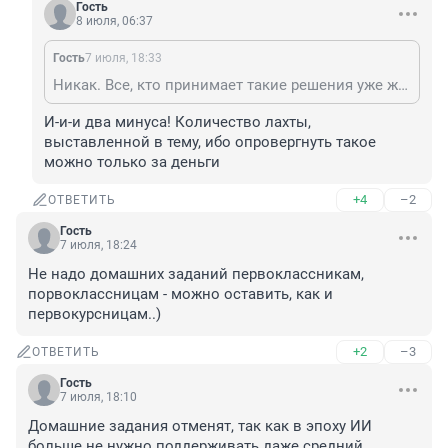
Гость
8 июля, 06:37
Гость
7 июля, 18:33
Никак. Все, кто принимает такие решения уже живут в другой стране. "Илита". У всех двойное гражданство и имущество не в России. Но до сих пор сохраняют влияние и на медицину, и на образование, и на промышленность в нашей стране. Имущество, правда, не посмотреть. Декларации засекретил сам предводитель. Как и статистику в разрезе национальности жертвы и национальности преступника. Людьми с изъянами в образовании легче управлять. И тут только остаётся надеяться на гонку на катафалках. Потому, что у них уже ум за разум заходит. Старые безумцы, которые ничего за 36 лет не сделали ... Спустили на страну маргиналов и лодырей со всех стран СНГ и бандитов. Им-то и не нужны ни ИИ, ни домашние задания.
И-и-и два минуса! Количество лахты, 
выставленной в тему, ибо опровергнуть такое 
можно только за деньги
+4
–2
ОТВЕТИТЬ
Гость
7 июля, 18:24
Не надо домашних заданий первоклассникам, 
порвоклассницам - можно оставить, как и 
первокурсницам..)
+2
–3
ОТВЕТИТЬ
Гость
7 июля, 18:10
Домашние задания отменят, так как в эпоху ИИ 
больше не нужно поддерживать даже средний 