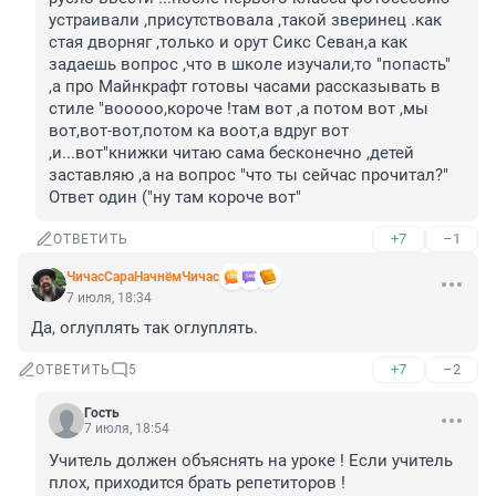
устраивали ,присутствовала ,такой зверинец .как 
стая дворняг ,только и орут Сикс Севан,а как 
задаешь вопрос ,что в школе изучали,то "попасть" 
,а про Майнкрафт готовы часами рассказывать в 
стиле "вооооо,короче !там вот ,а потом вот ,мы 
вот,вот-вот,потом ка воот,а вдруг вот 
,и...вот"книжки читаю сама бесконечно ,детей 
заставляю ,а на вопрос "что ты сейчас прочитал?" 
Ответ один ("ну там короче вот"
+7
–1
ОТВЕТИТЬ
ЧичасСараНачнёмЧичас
7 июля, 18:34
Да, оглуплять так оглуплять.
+7
–2
ОТВЕТИТЬ
5
Гость
7 июля, 18:54
Учитель должен объяснять на уроке ! Если учитель 
плох, приходится брать репетиторов !