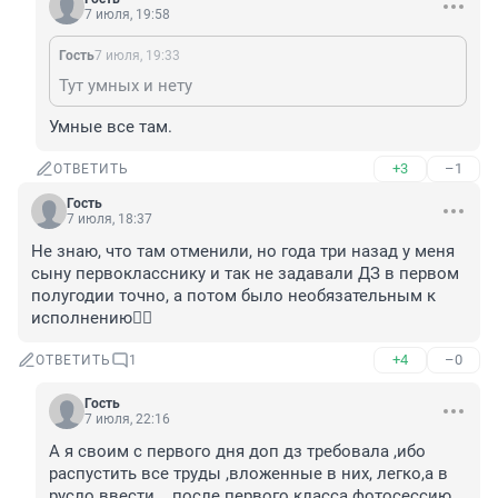
7 июля, 19:58
Гость
7 июля, 19:33
Тут умных и нету
Умные все там.
+3
–1
ОТВЕТИТЬ
Гость
7 июля, 18:37
Не знаю, что там отменили, но года три назад у меня 
сыну первокласснику и так не задавали ДЗ в первом 
полугодии точно, а потом было необязательным к 
исполнению🤷‍♂️
+4
–0
ОТВЕТИТЬ
1
Гость
7 июля, 22:16
А я своим с первого дня доп дз требовала ,ибо 
распустить все труды ,вложенные в них, легко,а в 
русло ввести ...после первого класса фотосессию 