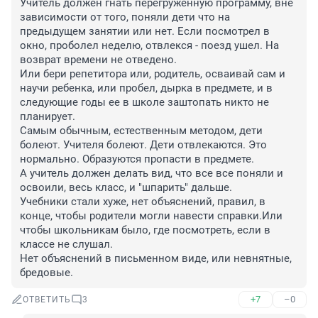
Учитель должен гнать перегруженную программу, вне 
зависимости от того, поняли дети что на 
предыдущем занятии или нет. Если посмотрел в 
окно, проболел неделю, отвлекся - поезд ушел. На 
возврат времени не отведено. 

Или бери репетитора или, родитель, осваивай сам и 
научи ребенка, или пробел, дырка в предмете, и в 
следующие годы ее в школе заштопать никто не 
планирует.

Самым обычным, естественным методом, дети 
болеют. Учителя болеют. Дети отвлекаются. Это 
нормально. Образуются пропасти в предмете.

А учитель должен делать вид, что все все поняли и 
освоили, весь класс, и "шпарить" дальше.

Учебники стали хуже, нет объяснений, правил, в 
конце, чтобы родители могли навести справки.Или 
чтобы школьникам было, где посмотреть, если в 
классе не слушал.

Нет объяснений в письменном виде, или невнятные, 
бредовые.
+7
–0
ОТВЕТИТЬ
3