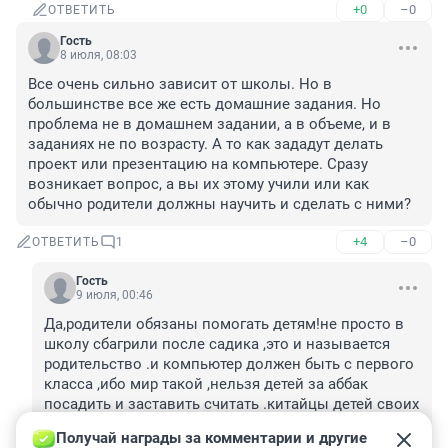
+0
–0
ОТВЕТИТЬ
Гость
8 июля, 08:03
Все очень сильно зависит от школы. Но в 
большинстве все же есть домашние задания. Но 
проблема не в домашнем задании, а в объеме, и в 
заданиях не по возрасту. А то как зададут делать 
проект или презентацию на компьютере. Сразу 
возникает вопрос, а вы их этому учили или как 
обычно родители должны научить и сделать с ними?
+4
–0
ОТВЕТИТЬ
1
Гость
9 июля, 00:46
Да,родители обязаны помогать детям!не просто в 
школу сбагрили после садика ,это и называется 
родительство .и компьютер должен быть с первого 
класса ,ибо мир такой ,нельзя детей за аббак 
посадить и заставить считать .китайцы детей своих 
обожают и берегут до определенного возраста ,а 
Получай награды за комментарии и другие 
далее ...дерут 3 шкуры ,и этот возраст начинается 