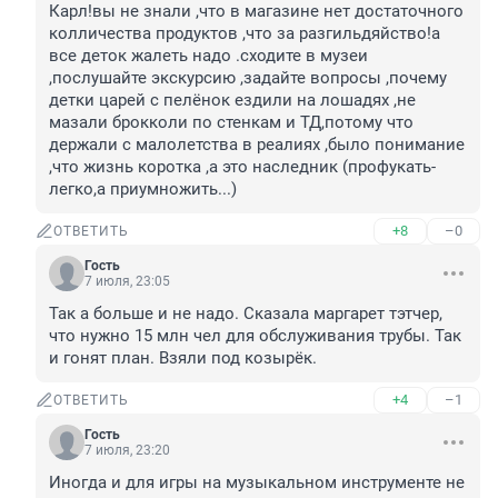
Карл!вы не знали ,что в магазине нет достаточного 
колличества продуктов ,что за разгильдяйство!а 
все деток жалеть надо .сходите в музеи 
,послушайте экскурсию ,задайте вопросы ,почему 
детки царей с пелёнок ездили на лошадях ,не 
мазали брокколи по стенкам и ТД,потому что 
держали с малолетства в реалиях ,было понимание 
,что жизнь коротка ,а это наследник (профукать-
легко,а приумножить...)
+8
–0
ОТВЕТИТЬ
Гость
7 июля, 23:05
Так а больше и не надо. Сказала маргарет тэтчер, 
что нужно 15 млн чел для обслуживания трубы. Так 
и гонят план. Взяли под козырёк.
+4
–1
ОТВЕТИТЬ
Гость
7 июля, 23:20
Иногда и для игры на музыкальном инструменте не 