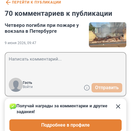
ПЕРЕЙТИ К ПУБЛИКАЦИИ
70 комментариев к публикации
Четверо погибли при пожаре у
вокзала в Петербурге
9 июня 2026, 09:47
Гость
Войти
Отправить
Получай награды за комментарии и другие 
Гость
9 июня, 12:28
задания!
Такое чувство, что «женщин, попавших под забор» 
Подробнее в профиле
слишком долго никто не искал, пока тушили пожар.