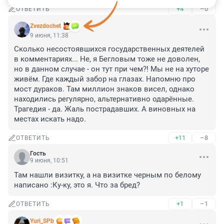
+4
–0
ОТВЕТИТЬ
Zvezdochet
9 июня, 11:38
Сколько несостоявшихся государственных деятелей 
в комментариях... Не, я Бегловым тоже не доволен, 
но в данном случае - он тут при чем?! Мы не на хуторе 
живём. Где каждый забор на глазах. Напомню про 
мост дураков. Там миллион знаков висел, однако 
находились регулярно, альтернативно одарённые. 
Трагедия - да. Жаль пострадавших. А виновных на 
местах искать надо.
+11
–8
ОТВЕТИТЬ
Гость
9 июня, 10:51
Там нашли визитку, а на визитке черным по белому 
написано :Ку-ку, это я. Что за бред?
+1
–1
ОТВЕТИТЬ
Yuri_SPb