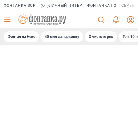
ФОНТАНКА SUP
(ОТ)ЛИЧНЫЙ ПИТЕР
ФОНТАНКА ГО
СЕРЕБР
Фонтан на Неве
40 млн за парковку
О чистоте рек
Топ-10, 