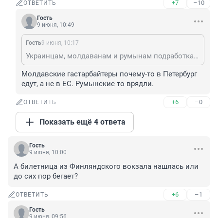
+7
–10
ОТВЕТИТЬ
Гость
9 июня, 10:49
Гость
9 июня, 10:17
Украинцам, молдаванам и румынам подработка в РФ давно не интересна, у них безвизовый режим с ЕС. Скоро перестанет быть финансово интересной даже для узбеков и таджиков.
Молдавские гастарбайтеры почему-то в Петербург 
едут, а не в ЕС. Румынские то врядли.
+6
–0
ОТВЕТИТЬ
Показать ещё 4 ответа
Гость
9 июня, 10:00
А билетница из Финляндского вокзала нашлась или 
до сих пор бегает?
+6
–1
ОТВЕТИТЬ
Гость
9 июня, 09:56