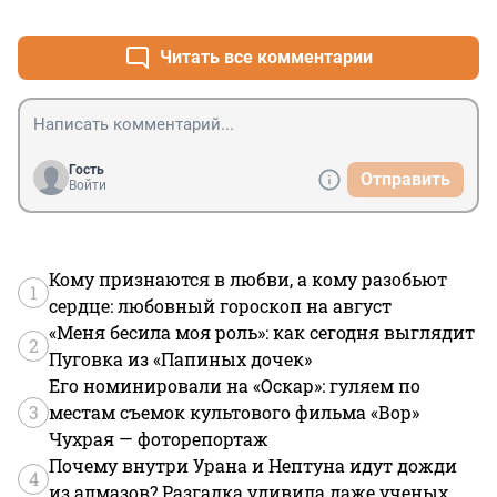
+3
–38
Читать все комментарии
Гость
Отправить
Войти
Кому признаются в любви, а кому разобьют
1
сердце: любовный гороскоп на август
«Меня бесила моя роль»: как сегодня выглядит
2
Пуговка из «Папиных дочек»
Его номинировали на «Оскар»: гуляем по
3
местам съемок культового фильма «Вор»
Чухрая — фоторепортаж
Почему внутри Урана и Нептуна идут дожди
4
из алмазов? Разгадка удивила даже ученых