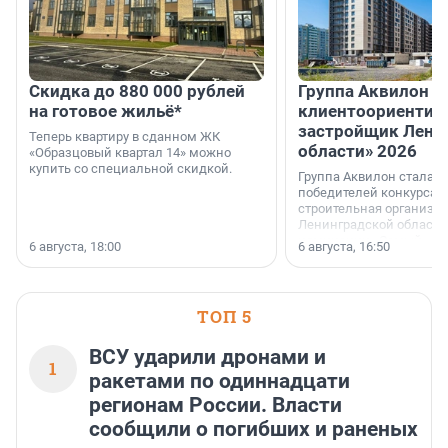
Скидка до 880 000 рублей
Группа Аквилон 
на готовое жильё*
клиентоориентир
застройщик Лени
Теперь квартиру в сданном ЖК
области» 2026
«Образцовый квартал 14» можно
купить со специальной скидкой.
Группа Аквилон стала 
победителей конкурса 
строительная организа
Ленинградской области 
номинации «Самый
6 августа, 18:00
6 августа, 16:50
клиентоориентированн
застройщик Ленинград
области».
ТОП 5
ВСУ ударили дронами и
1
ракетами по одиннадцати
регионам России. Власти
сообщили о погибших и раненых