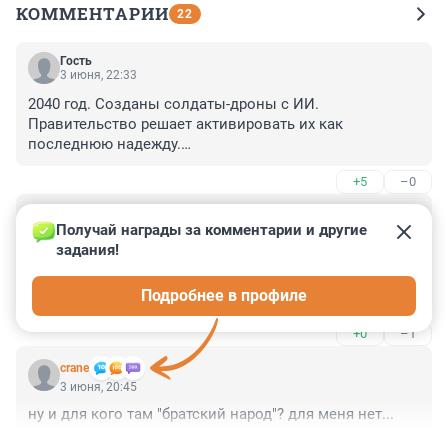
КОММЕНТАРИИ
22
Гость
3 июня, 22:33
2040 год. Созданы солдаты-дроны с ИИ.

Правительство решает активировать их как 
последнюю надежду.

Нажимает кнопку на огромном роботе.

+5
–0
Солдат-дрон говорит: "Поднимите мне веки".
Гость
3 июня, 21:54
Получай награды за комментарии и другие 
задания!
Непонятно что им мешает отправвиить свои дроны в 
ответ? 

Подробнее в профиле
Или боятся что их же власти и посадят за оправку без 
приказа?
+0
–1
crane
3 июня, 20:45
ну и для кого там "братский народ"? для меня нет...