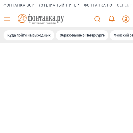
ФОНТАНКА SUP
(ОТ)ЛИЧНЫЙ ПИТЕР
ФОНТАНКА ГО
СЕРЕБР
Куда пойти на выходных
Образование в Петербурге
Финский за