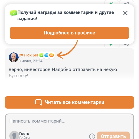
+1
–2
Получай награды за комментарии и другие 
Гость
4 июня, 01:32
задания!
Давайте ещё свиной и птичий грипп вспоминать - 
Подробнее в профиле
старые песни о главном. Доколе?
+1
–2
Су Люк Ын
3 июня, 23:24
верно, инвесторов Надобно отправить на некую 
Бутылку!
+1
–3
Читать все комментарии
Гость
Отправить
Войти