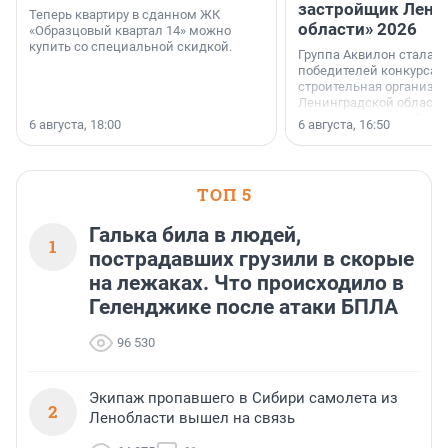
застройщик Лени
Теперь квартиру в сданном ЖК
области» 2026
«Образцовый квартал 14» можно
купить со специальной скидкой.
Группа Аквилон стала 
победителей конкурса 
строительная организа
Ленинградской области 
номинации «Самый
6 августа, 18:00
6 августа, 16:50
клиентоориентированн
застройщик Ленинград
области».
ТОП 5
Галька била в людей,
1
пострадавших грузили в скорые
на лежаках. Что происходило в
Геленджике после атаки БПЛА
96 530
Экипаж пропавшего в Сибири самолета из
2
Ленобласти вышел на связь