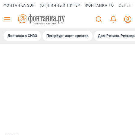
ФОНТАНКА SUP
(ОТ)ЛИЧНЫЙ ПИТЕР
ФОНТАНКА ГО
СЕРЕБР
Доставка в СИЗО
Петербург ищет креатив
Дом Репина. Реставр