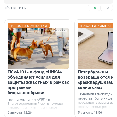
+6
–0
ОТВЕТИТЬ
НОВОСТИ КОМПАНИЙ
НОВОСТИ КОМПАНИ
ГК «А101» и фонд «НИКА»
Петербуржцы
объединяют усилия для
возвращаются к
защиты животных в рамках
«раскладушкам» 
программы
«книжкам»
биоразнообразия
Технология гибких дисп
перестает быть нишевы
Группа компаний «А101» и
переходит в разряд вос
Благотворительный фонд помощи
повседневных решений
бездомным животным «НИКА»
заключили соглашение о
6 августа, 12:26
5 августа, 13:56
стратегическом сотрудничестве.