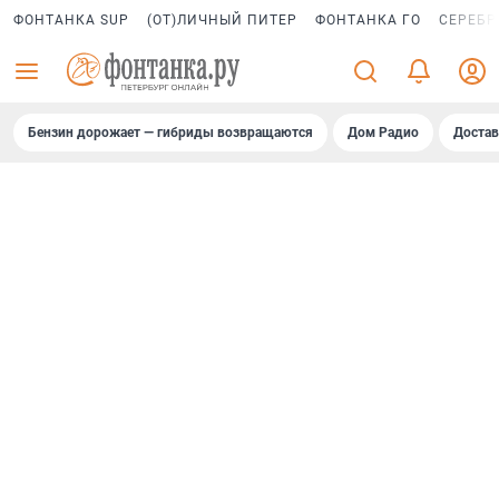
ФОНТАНКА SUP
(ОТ)ЛИЧНЫЙ ПИТЕР
ФОНТАНКА ГО
СЕРЕБР
Бензин дорожает — гибриды возвращаются
Дом Радио
Достав