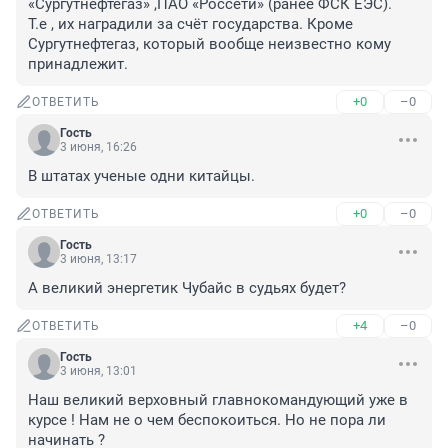
«Сургутнефтегаз» ,ПАО «Россети» (ранее ФСК ЕЭС).

Т.е , их наградили за счёт государства. Кроме 
Сургутнефтегаз, который вообще неизвестно кому 
принадлежит.
+0
–0
ОТВЕТИТЬ
Гость
3 июня, 16:26
В штатах ученые одни китайцы.
+0
–0
ОТВЕТИТЬ
Гость
3 июня, 13:17
А великий энергетик Чубайс в судьях будет?
+4
–0
ОТВЕТИТЬ
Гость
3 июня, 13:01
Наш великий верховный главнокомандующий уже в 
курсе ! Нам не о чем беспокоиться. Но не пора ли 
начинать ?