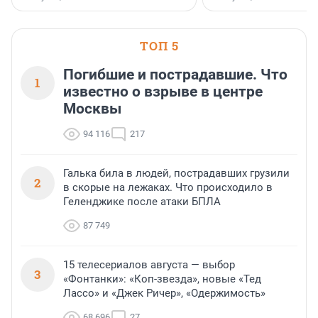
стратегическом сотрудн
ТОП 5
Погибшие и пострадавшие. Что
1
известно о взрыве в центре
Москвы
94 116
217
Галька била в людей, пострадавших грузили
2
в скорые на лежаках. Что происходило в
Геленджике после атаки БПЛА
87 749
15 телесериалов августа — выбор
3
«Фонтанки»: «Коп-звезда», новые «Тед
Лассо» и «Джек Ричер», «Одержимость»
68 696
27