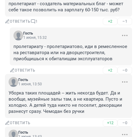
пролетариат - создатель материальных благ - может 
себе такое позволить на зарплату 60-150 тыс. руб?
+2
–1
ОТВЕТИТЬ
1
Гость
1 июня, 15:32
пролетариату - пролетариатово, иди в ремесленное 
на реставратора или на дворцестроителя, 
приобщишься к обиталищам эксплуататоров
+2
–0
ОТВЕТИТЬ
Гость
1 июня, 13:50
Уборка таких площадей -- жить некогда будет. Да и 
вообще, музейные залы там, а не квартира. Пусто и 
холодно. А детей туда никто не поселит, декорации 
разнесут сразу. Чемодан без ручки
+12
–0
ОТВЕТИТЬ
Гость
1 июня, 13:43