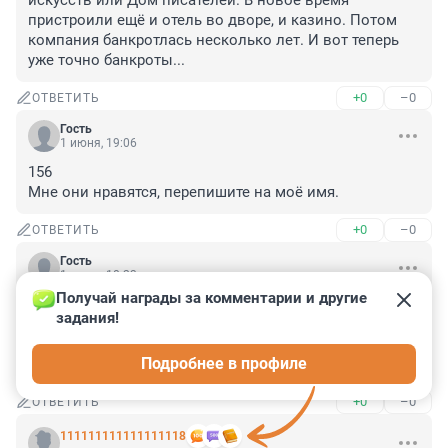
искусств или Дом писателей. В новое время 
пристроили ещё и отель во дворе, и казино. Потом 
компания банкротлась несколько лет. И вот теперь 
уже точно банкроты...
+0
–0
ОТВЕТИТЬ
Гость
1 июня, 19:06
156

Мне они нравятся, перепишите на моё имя.
+0
–0
ОТВЕТИТЬ
Гость
1 июня, 18:23
Получай награды за комментарии и другие 
Красиво. Но кто это снимет? Только что какой-нибудь 
задания!
недалёкий чеченский "бизнесмен" или футболист. 
Вменяемые богатые люди живут рационально и 
Подробнее в профиле
деньгами не сорят.
+0
–0
ОТВЕТИТЬ
111111111111111118