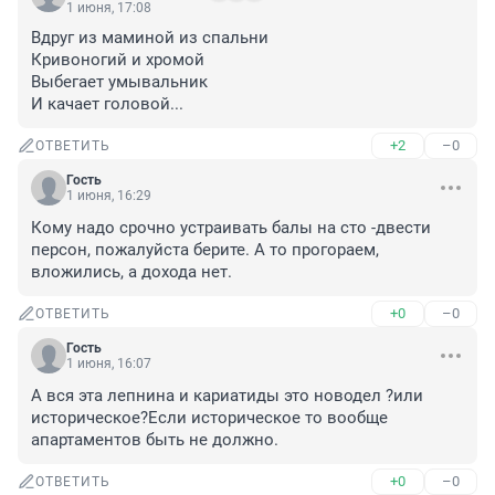
1 июня, 17:08
Вдруг из маминой из спальни

Кривоногий и хромой

Выбегает умывальник

И качает головой...
+2
–0
ОТВЕТИТЬ
Гость
1 июня, 16:29
Кому надо срочно устраивать балы на сто -двести 
персон, пожалуйста берите. А то прогораем, 
вложились, а дохода нет.
+0
–0
ОТВЕТИТЬ
Гость
1 июня, 16:07
А вся эта лепнина и кариатиды это новодел ?или 
историческое?Если историческое то вообще 
апартаментов быть не должно.
+0
–0
ОТВЕТИТЬ