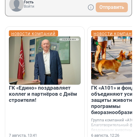
Гость
Войти
Отправить
НОВОСТИ КОМПАНИЙ
НОВОСТИ КОМПАНИ
ГК «Едино» поздравляет
ГК «А101» и фонд
коллег и партнёров с Днём
объединяют усил
строителя!
защиты животных
программы
биоразнообразия
Группа компаний «А101»
Благотворительный фо
бездомным животным 
заключили соглашение
7 августа, 13:41
6 августа, 12:26