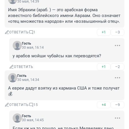
30 мая, 14:39
Имя Эбрахим (араб. ) — это арабская форма 
известного библейского имени Авраам. Оно означает 
«отец множества народов» или «возвышенный отец».
+1
–3
ОТВЕТИТЬ
1
Гость
30 мая, 16:14
у арабов мойши чубайсы как переводятся?
+1
–2
ОТВЕТИТЬ
Гость
30 мая, 14:34
А евреи дадут взятку из кармана США и тоже получат
💰
+4
–9
ОТВЕТИТЬ
15
Гость
30 мая, 14:45
Если уж на то пошло, не только Медведеву дано 