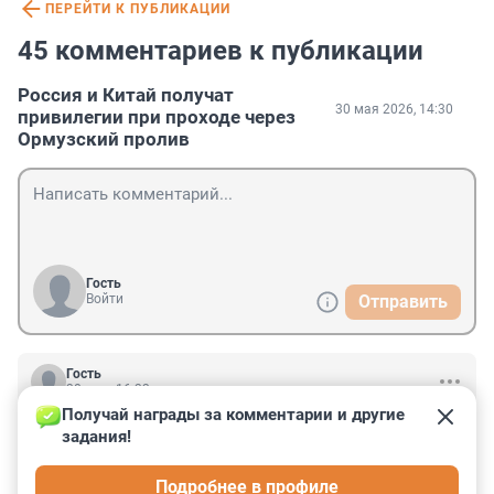
ПЕРЕЙТИ К ПУБЛИКАЦИИ
45 комментариев к публикации
Россия и Китай получат
30 мая 2026, 14:30
привилегии при проходе через
Ормузский пролив
Гость
Войти
Отправить
Гость
30 мая, 16:33
Получай награды за комментарии и другие 
Крупнейшие инвестиционные фонды начали 
задания!
пересматривать структуру активов и снижать 
зависимость от американской валюты, пишет Reuters 
Подробнее в профиле
со ссылкой на отчет UBS. Докоооле?