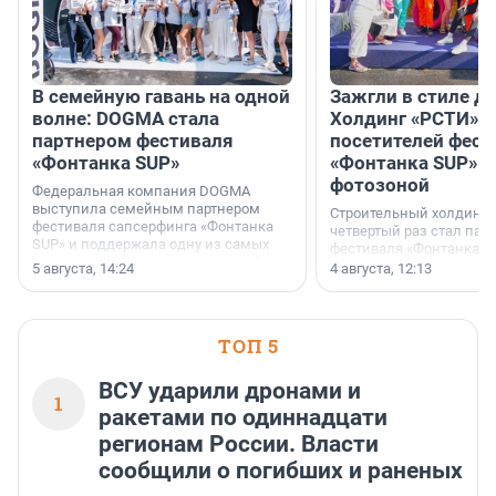
В семейную гавань на одной
Зажгли в стиле ди
волне: DOGMA стала
Холдинг «РСТИ» 
партнером фестиваля
посетителей фест
«Фонтанка SUP»
«Фонтанка SUP» я
фотозоной
Федеральная компания DOGMA
выступила семейным партнером
Строительный холдинг 
фестиваля сапсерфинга «Фонтанка
четвертый раз стал пар
SUP» и поддержала одну из самых
фестиваля «Фонтанка S
ярких и романтичных номинаций —
раз компания стремится
5 августа, 14:24
4 августа, 12:13
«SUP-свадьба».
привезти корпоративну
и подарить настоящий 
посетителям фестиваля
необычной фотозоне.
ТОП 5
ВСУ ударили дронами и
1
ракетами по одиннадцати
регионам России. Власти
сообщили о погибших и раненых