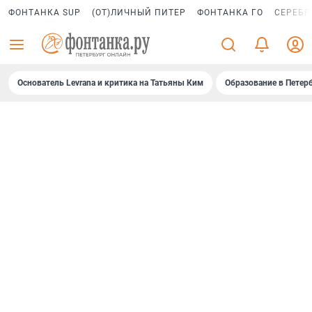
ФОНТАНКА SUP
(ОТ)ЛИЧНЫЙ ПИТЕР
ФОНТАНКА ГО
СЕРЕБР
Основатель Levrana и критика на Татьяны Ким
Образование в Петер