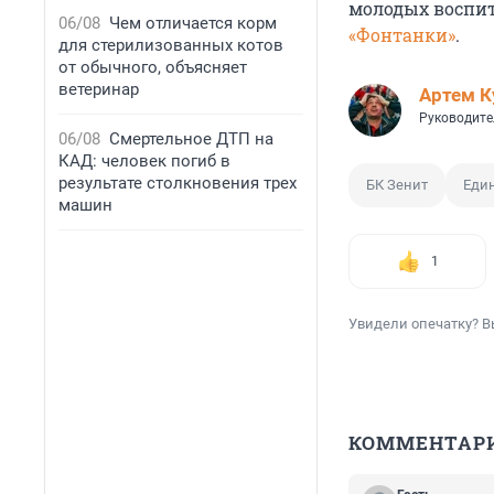
молодых воспит
06/08
Чем отличается корм
«Фонтанки»
.
для стерилизованных котов
от обычного, объясняет
ветеринар
Артем К
Руководите
06/08
Смертельное ДТП на
КАД: человек погиб в
результате столкновения трех
БК Зенит
Един
машин
1
Увидели опечатку? В
КОММЕНТАР