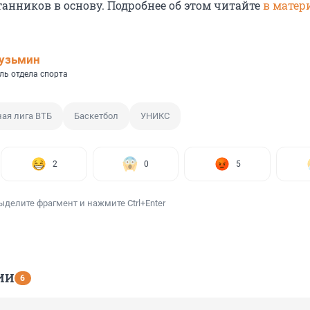
анников в основу. Подробнее об этом читайте
в матер
узьмин
ль отдела спорта
ая лига ВТБ
Баскетбол
УНИКС
2
0
5
ыделите фрагмент и нажмите Ctrl+Enter
ИИ
6