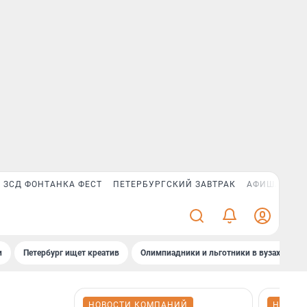
ЗСД ФОНТАНКА ФЕСТ
ПЕТЕРБУРГСКИЙ ЗАВТРАК
АФИША PLUS
и
Петербург ищет креатив
Олимпиадники и льготники в вузах СПб
НОВОСТИ КОМПАНИЙ
НОВОС