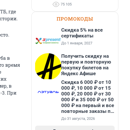
75 105
ТБ, где
ПРОМОКОДЫ
истории.
Скидка 5% на все
сто.
сертификаты
До 1 января, 2027
Получить скидку на
ба в
первую и повторную
это время
покупку билетов на
е
Яндекс Афише
них
Скидка 6 000 ₽ от 10
ер, в
000 ₽, 10 000 ₽ от 15
-3. При
000 ₽, 20 000 ₽ от 30
000 ₽ и 35 000 ₽ от 50
000 ₽ на первый и все
повторные заказы по
промокоду НАБЕРИ
До 31 августа, 2026