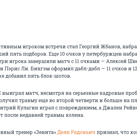
тивным игроком встречи стал Георгий Жбанов, набр
ий пять подборов. Еще 10 очков у петербуржцев набра
три игрока завершили матч с 11 очками — Алексей Шве
и Пэрис Ли. Бингэм оформил дабл-дабл — 11 очков и 1
же добавил пять блок-шотов.
 выиграл матч, несмотря на серьезные кадровые про
олучил травму еще во второй четверти и больше на п
митрий Кулагин играл с повреждением, а Джален Рейн
т после недавней травмы колена.
авный тренер «Зенита»
Деян Радоньич
признал, что к