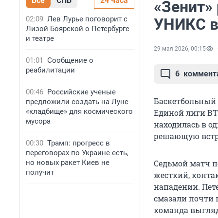
Все
СПБ
24 часа
«Зенит» 
02:09
Лев Лурье поговорит с
УНИКС в
Лизой Боярской о Петербурге
и театре
29 мая 2026, 00:15
01:01
Сообщение о
реабилитации
6
коммент
00:46
Российские ученые
Баскетбольный 
предложили создать на Луне
«кладбище» для космического
Единой лиги ВТ
мусора
находилась в од
решающую встреч
00:30
Трамп: прогресс в
переговорах по Украине есть,
но новых ракет Киев не
Седьмой матч п
получит
жесткий, контак
нападении. Пет
смазали почти 
команда выгляд