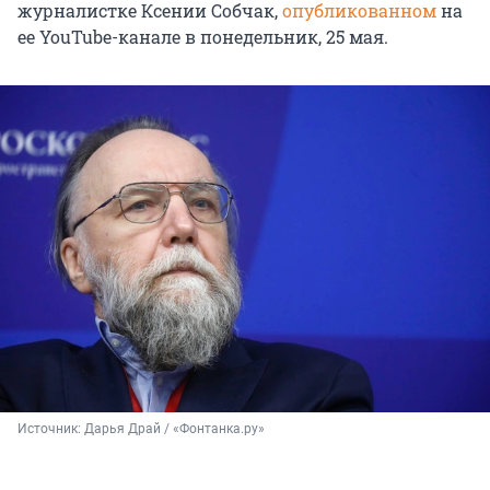
журналистке Ксении Собчак,
опубликованном
на
ее YouTube-канале в понедельник,
25 мая
.
Источник: 
Дарья Драй / «Фонтанка.ру»