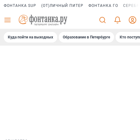
ФОНТАНКА SUP
(ОТ)ЛИЧНЫЙ ПИТЕР
ФОНТАНКА ГО
СЕРЕБР
Куда пойти на выходных
Образование в Петербурге
Кто поступ