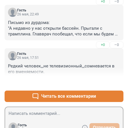
+0
–0
своими друзями .
Гость
26 мая, 22:49
Письмо из дурдома:

"А недавно у нас открыли бассейн. Прыгали с 
трамплина. Главврач пообещал, что если мы будем 
хорошо себя вести, то заполнит бассейн водой".
+0
–0
Гость
26 мая, 17:51
Редкий человек,,,не телевизионный,,,сомневается в 
его вменяемости.
+0
–0
Читать все комментарии
Гость
Отправить