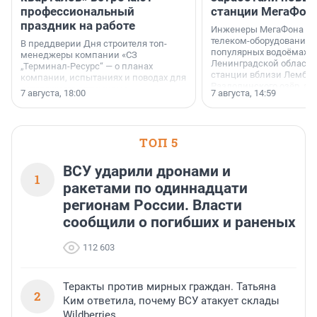
профессиональный
станции МегаФон
праздник на работе
Инженеры МегаФона ус
телеком-оборудование 
В преддверии Дня строителя топ-
популярных водоёмах
менеджеры компании «СЗ
Ленинградской области
„Терминал-Ресурс“ — о планах
станции вблизи Лембол
компании, испытаниях и поводах для
Раздолинского озёр, а 
осторожного оптимизма.
7 августа, 18:00
7 августа, 14:59
недалеко от Большого Т
водопада.
ТОП 5
ВСУ ударили дронами и
1
ракетами по одиннадцати
регионам России. Власти
сообщили о погибших и раненых
112 603
Теракты против мирных граждан. Татьяна
2
Ким ответила, почему ВСУ атакует склады
Wildberries