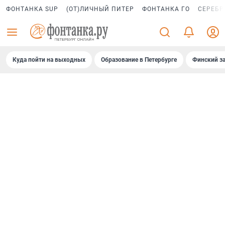
ФОНТАНКА SUP
(ОТ)ЛИЧНЫЙ ПИТЕР
ФОНТАНКА ГО
СЕРЕБР
Куда пойти на выходных
Образование в Петербурге
Финский за