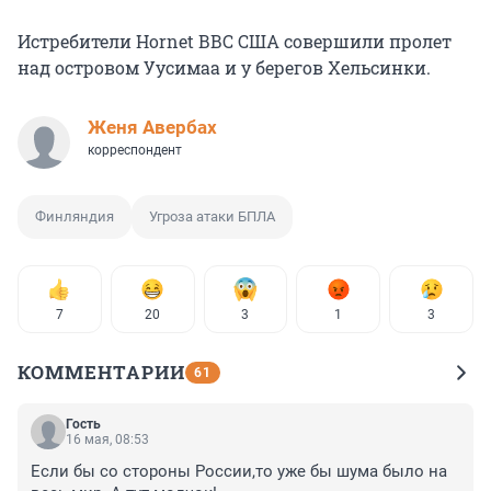
Истребители Hornet ВВС США совершили пролет
над островом Уусимаа и у берегов Хельсинки.
Женя Авербах
корреспондент
Финляндия
Угроза атаки БПЛА
7
20
3
1
3
КОММЕНТАРИИ
61
Гость
16 мая, 08:53
Если бы со стороны России,то уже бы шума было на 