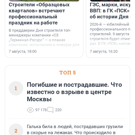
Строители «Образцовых
ГЭС, марки, искус
кварталов» встречают
ВВП: в ГК «ПСК» р
профессиональный
об истории Дня с
праздник на работе
2026-й — юбилейный го
профессионального пр
В преддверии Дня строителя топ-
строителей. 9 августа 2
менеджеры компании «СЗ
строителя будет отмечат
„Терминал-Ресурс“ — о планах
раз. В ГК «ПСК» напомни
компании, испытаниях и поводах для
появился праздник и к
осторожного оптимизма.
7 августа, 18:00
7 августа, 16:20
поменялась роль строит
ТОП 5
Погибшие и пострадавшие. Что
1
известно о взрыве в центре
Москвы
97 178
220
Галька била в людей, пострадавших грузили
2
в скорые на лежаках. Что происходило в