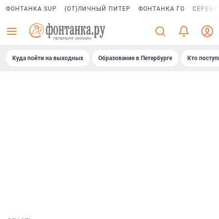
ФОНТАНКА SUP
(ОТ)ЛИЧНЫЙ ПИТЕР
ФОНТАНКА ГО
СЕРЕБР
Куда пойти на выходных
Образование в Петербурге
Кто поступ