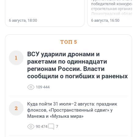
победителей конкурса 
строительная организа
Ленинградской области 
номинации «Самый
6 августа, 18:00
6 августа, 16:50
клиентоориентированн
застройщик Ленинград
области».
ТОП 5
ВСУ ударили дронами и
1
ракетами по одиннадцати
регионам России. Власти
сообщили о погибших и раненых
109 444
Куда пойти 31 июля–2 августа: праздник
2
флоксов, «Пространственный сдвиг» у
Манежа и «Музыка мира»
90 474
7