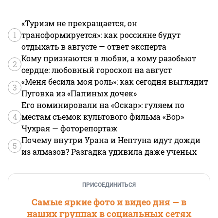
«Туризм не прекращается, он
1
трансформируется»: как россияне будут
отдыхать в августе — ответ эксперта
Кому признаются в любви, а кому разобьют
2
сердце: любовный гороскоп на август
«Меня бесила моя роль»: как сегодня выглядит
3
Пуговка из «Папиных дочек»
Его номинировали на «Оскар»: гуляем по
4
местам съемок культового фильма «Вор»
Чухрая — фоторепортаж
Почему внутри Урана и Нептуна идут дожди
5
из алмазов? Разгадка удивила даже ученых
ПРИСОЕДИНИТЬСЯ
Самые яркие фото и видео дня — в
наших группах в социальных сетях