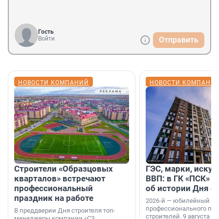
Гость
Войти
Отправить
НОВОСТИ КОМПАНИЙ
НОВОСТИ КОМПАНИ
Строители «Образцовых
ГЭС, марки, искус
кварталов» встречают
ВВП: в ГК «ПСК» р
профессиональный
об истории Дня с
праздник на работе
2026-й — юбилейный го
профессионального пр
В преддверии Дня строителя топ-
строителей. 9 августа 2
менеджеры компании «СЗ