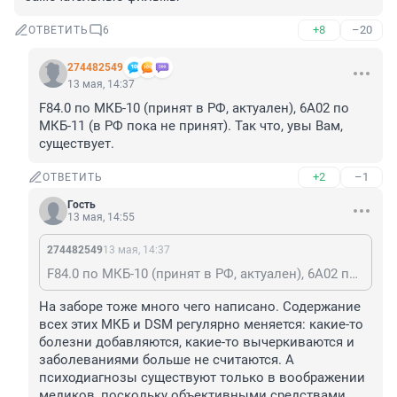
+8
–20
ОТВЕТИТЬ
6
274482549
13 мая, 14:37
F84.0 по МКБ-10 (принят в РФ, актуален), 6A02 по 
МКБ-11 (в РФ пока не принят). Так что, увы Вам, 
существует.
+2
–1
ОТВЕТИТЬ
Гость
13 мая, 14:55
274482549
13 мая, 14:37
F84.0 по МКБ-10 (принят в РФ, актуален), 6A02 по МКБ-11 (в РФ пока не принят). Так что, увы Вам, существует.
На заборе тоже много чего написано. Содержание 
всех этих МКБ и DSM регулярно меняется: какие-то 
болезни добавляются, какие-то вычеркиваются и 
заболеваниями больше не считаются. А 
психодиагнозы существуют только в воображении 
медиков, поскольку объективными средствами 