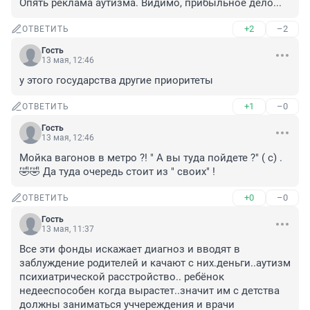
Опять реклама аутизма. Видимо, прибыльное дело...
+2
–2
ОТВЕТИТЬ
Гость
13 мая, 12:46
у этого государства другие приоритеты
+1
–0
ОТВЕТИТЬ
Гость
13 мая, 12:46
Мойка вагонов в метро ?! " А вы туда пойдете ?" ( с) . 
🤣🤣 Да туда очередь стоит из " своих" !
+0
–0
ОТВЕТИТЬ
Гость
13 мая, 11:37
Все эти фонды искажает диагноз и вводят в 
заблуждение родителей и качают с них.деньги..аутизм 
психиатрической расстройство.. ребёнок 
недееспособен когда вырастет..значит им с детства 
должны заниматься уччереждения и врачи 