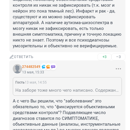
контроля их никак не зафиксировать (т.к. мозг и 
нейрон это пока темный лес). Инфаркт и рак - да, 
существуют и их можно зафиксировать 
аппаратурой. А наличие аутизма-шизоспектра в 
мозгу никак не зафиксировать, есть только 
внешняя симптоматика, причину и точную локацию 
никто не знает. Поэтому и все психодиагнозы 
умозрительны и объективно не верифицируемые.
+3
–3
ОТВЕТИТЬ
274482549
13 мая, 15:33
Гость
13 мая, 14:55
На заборе тоже много чего написано. Содержание всех этих МКБ и DSM регулярно меняется: какие-то болезни добавляются, какие-то вычеркиваются и заболеваниями больше не считаются. А психодиагнозы существуют только в воображении медиков, поскольку объективными средствами контроля их никак не зафиксировать (т.к. мозг и нейрон это пока темный лес). Инфаркт и рак - да, существуют и их можно зафиксировать аппаратурой. А наличие аутизма-шизоспектра в мозгу никак не зафиксировать, есть только внешняя симптоматика, причину и точную локацию никто не знает. Поэтому и все психодиагнозы умозрительны и объективно не верифицируемые.
А с чего Вы решили, что "заболевание" это 
обязательно то, что "фиксируется объективными 
средствами контроля"? Подавляющее число 
диагнозов ставится по СИМПТОМАТИКЕ, 
объективные данные (анализы, инструментальные 