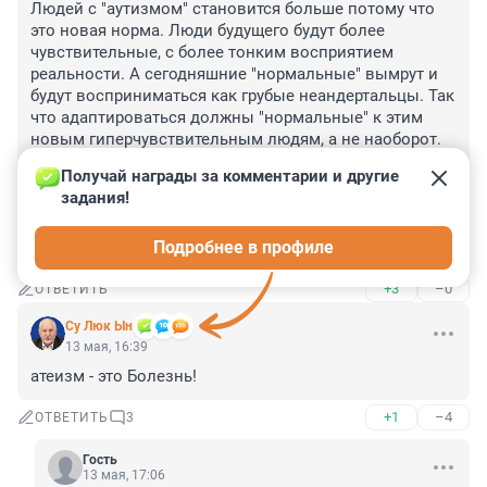
Людей с "аутизмом" становится больше потому что 
это новая норма. Люди будущего будут более 
чувствительные, с более тонким восприятием 
реальности. А сегодняшние "нормальные" вымрут и 
будут восприниматься как грубые неандертальцы. Так 
что адаптироваться должны "нормальные" к этим 
новым гиперчувствительным людям, а не наоборот. 
Это общество со средним IQ должно подстраиваться 
Получай награды за комментарии и другие 
под гениев, Перельманов и Эйнштейнов, а не 
задания!
пытаться их "социализировать" в свою 
среднестатистическую толпу обыкновенных 
Подробнее в профиле
обывателей
+3
–0
ОТВЕТИТЬ
Су Люк Ын
13 мая, 16:39
атеизм - это Болезнь!
+1
–4
ОТВЕТИТЬ
3
Гость
13 мая, 17:06