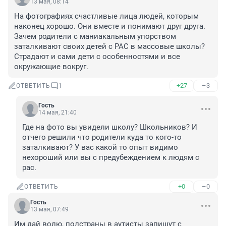
13 мая, 08:14
На фотографиях счастливые лица людей, которым 
наконец хорошо. Они вместе и понимают друг друга. 
Зачем родители с маниакальным упорством 
заталкивают своих детей с РАС в массовые школы? 
Страдают и сами дети с особенностями и все 
окружающие вокруг.
+27
–3
ОТВЕТИТЬ
1
Гость
14 мая, 21:40
Где на фото вы увидели школу? Школьников? И 
отчего решили что родители куда то кого-то 
заталкивают? У вас какой то опыт видимо 
нехороший или вы с предубеждением к людям с 
рас.
+0
–0
ОТВЕТИТЬ
Гость
13 мая, 07:49
Им дай волю, полстраны в аутисты запишут с 