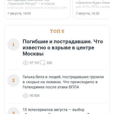
строителя будет отмечат
„Терминал-Ресурс“ — о планах
раз. В ГК «ПСК» напомни
компании, испытаниях и поводах для
появился праздник и к
осторожного оптимизма.
7 августа, 18:00
7 августа, 16:20
поменялась роль строит
ТОП 5
Погибшие и пострадавшие. Что
1
известно о взрыве в центре
Москвы
97 121
220
Галька била в людей, пострадавших грузили
2
в скорые на лежаках. Что происходило в
Геленджике после атаки БПЛА
90 504
15 телесериалов августа — выбор
3