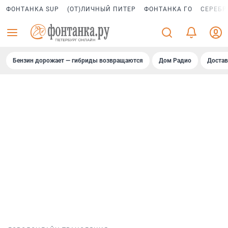
ФОНТАНКА SUP
(ОТ)ЛИЧНЫЙ ПИТЕР
ФОНТАНКА ГО
СЕРЕБР
Бензин дорожает — гибриды возвращаются
Дом Радио
Достав