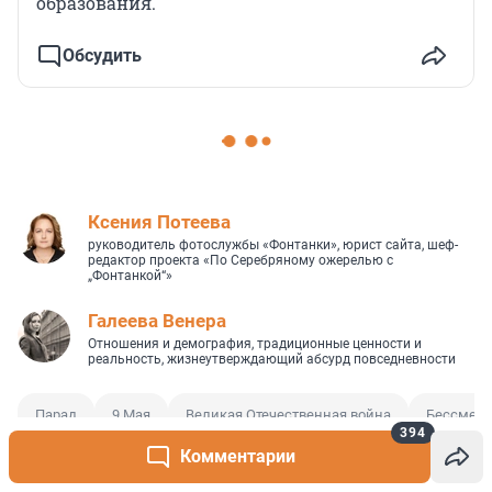
образования.
Обсудить
Ксения Потеева
руководитель фотослужбы «Фонтанки», юрист сайта, шеф-
редактор проекта «По Серебряному ожерелью с
„Фонтанкой“»
Галеева Венера
Отношения и демография, традиционные ценности и
реальность, жизнеутверждающий абсурд повседневности
Парад
9 Мая
Великая Отечественная война
Бессмерт
394
Комментарии
Получай награды за комментарии и другие 