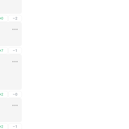
+0
–2
+7
–1
+2
–0
+2
–1