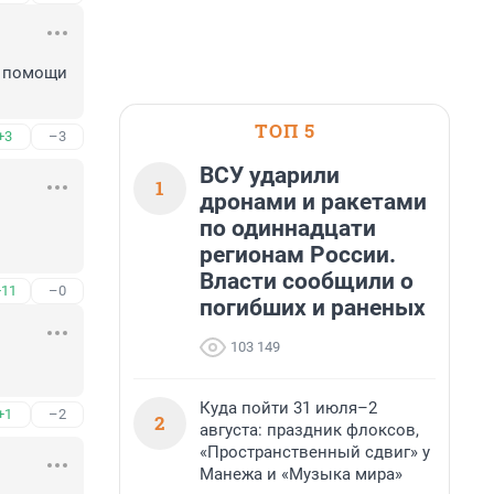
 помощи 
ТОП 5
+3
–3
ВСУ ударили
1
дронами и ракетами
по одиннадцати
регионам России.
Власти сообщили о
+11
–0
погибших и раненых
103 149
Куда пойти 31 июля–2
+1
–2
2
августа: праздник флоксов,
«Пространственный сдвиг» у
Манежа и «Музыка мира»