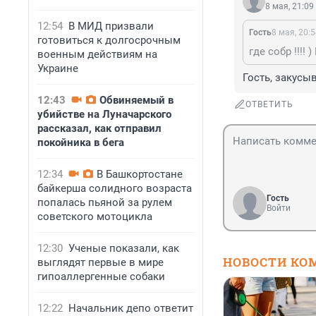
8 мая, 21:09
12:54
В МИД призвали
Гость
8 мая, 20:
готовиться к долгосрочным
военным действиям на
Украине
Гость, закусы
12:43
Обвиняемый в
ОТВЕТИТЬ
убийстве на Луначарского
рассказал, как отправил
покойника в бега
12:34
В Башкортостане
байкерша солидного возраста
Гость
попалась пьяной за рулем
Войти
советского мотоцикла
12:30
Ученые показали, как
НОВОСТИ КО
выглядят первые в мире
гипоаллергенные собаки
12:22
Начальник депо ответит