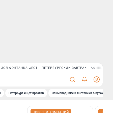
ЗСД ФОНТАНКА ФЕСТ
ПЕТЕРБУРГСКИЙ ЗАВТРАК
АФИША PLUS
и
Петербург ищет креатив
Олимпиадники и льготники в вузах СПб
НОВОСТИ КОМПАНИЙ
НОВОС