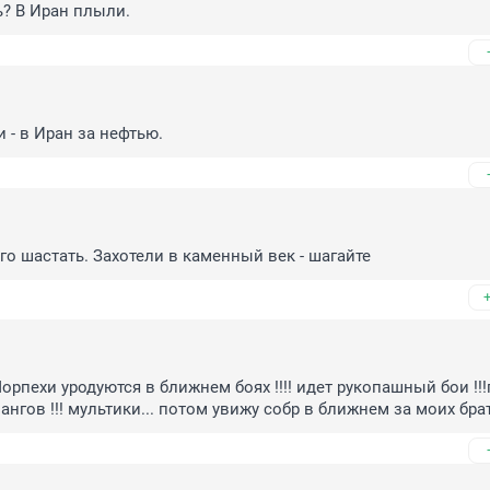
? В Иран плыли.
- в Иран за нефтью.
го шастать. Захотели в каменный век - шагайте
) Морпехи уродуются в ближнем боях !!!! идет рукопашный бои !!!
нгов !!! мультики... потом увижу собр в ближнем за моих брать