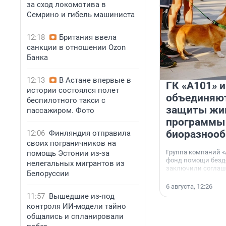
за сход локомотива в
Семрино и гибель машиниста
12:18
Британия ввела
санкции в отношении Ozon
Банка
12:13
В Астане впервые в
ГК «А101» 
истории состоялся полет
объединяют
беспилотного такси с
защиты жи
пассажиром. Фото
программы
биоразнооб
12:06
Финляндия отправила
своих пограничников на
Группа компаний «
помощь Эстонии из-за
фонд помощи без
нелегальных мигрантов из
заключили соглаше
Белоруссии
сотрудничестве.
6 августа, 12:26
11:57
Вышедшие из-под
контроля ИИ-модели тайно
общались и спланировали