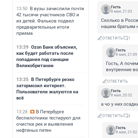
Гость
13:50
В вузы зачислили почти
8 мая, 21:03
42 тысячи участников СВО и
Сколько в Росси
их детей. Фальков подвел
нашим братьям н
предварительные итоги
приема
ОТВЕТИТЬ
1
13:39
Ozon Банк объяснил,
Гость
как будет работать после
8 мая, 21:09
попадания под санкции
Гость, А поче
Великобритании
внутренние во
13:35
В Петербурге резко
ОТВЕТИТЬ
затормозил интернет.
Гость
Пользователи жалуются на
8 мая, 20:52
всё
а чо у них осадк
13:28
В Петербурге
ОТВЕТИТЬ
2
беспилотники тестируют для
очистки рек и выявления
Гость
нефтяных пятен
8 мая, 21:02