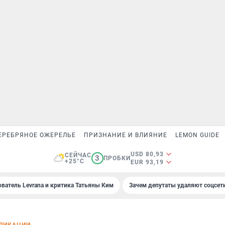
ЕРЕБРЯНОЕ ОЖЕРЕЛЬЕ
ПРИЗНАНИЕ И ВЛИЯНИЕ
LEMON GUIDE
USD 80,93
СЕЙЧАС
3
ПРОБКИ
+25°C
EUR 93,19
ователь Levrana и критика Татьяны Ким
Зачем депутаты удаляют соцсет