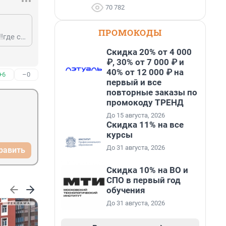
70 782
ПРОМОКОДЫ
где собр !!!! ) Морпехи уродуются в ближнем боях !!!! идет рукопашный бои !!!где собр прикрыть с флангов !!! мультики... потом увижу собр в ближнем за моих братьев !!!
Скидка 20% от 4 000
₽, 30% от 7 000 ₽ и
40% от 12 000 ₽ на
+6
–0
первый и все
повторные заказы по
промокоду ТРЕНД
До 15 августа, 2026
Скидка 11% на все
курсы
До 31 августа, 2026
равить
Скидка 10% на ВО и
СПО в первый год
обучения
До 31 августа, 2026