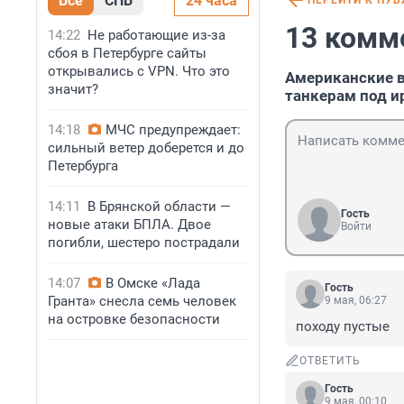
Все
СПБ
24 часа
ПЕРЕЙТИ К ПУ
13 комм
14:22
Не работающие из-за
сбоя в Петербурге сайты
открывались с VPN. Что это
Американские 
значит?
танкерам под и
14:18
МЧС предупреждает:
сильный ветер доберется и до
Петербурга
14:11
В Брянской области —
Гость
новые атаки БПЛА. Двое
Войти
погибли, шестеро пострадали
14:07
В Омске «Лада
Гость
Гранта» снесла семь человек
9 мая, 06:27
на островке безопасности
походу пустые
ОТВЕТИТЬ
Гость
9 мая, 00:10