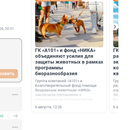
26, 20:31
ГК «А101» и фонд «НИКА»
ГК «КВ
объединяют усилия для
разреш
защиты животных в рамках
эксплу
программы
компл
биоразнообразия
кварта
равить
Группа компаний «А101» и
Группа к
Благотворительный фонд помощи
разрешен
бездомным животным «НИКА»
корпуса 
заключили соглашение о
Уютный к
стратегическом сотрудничестве.
Всеволо
Ленингра
6 августа, 12:26
6 августа,
+0
–0