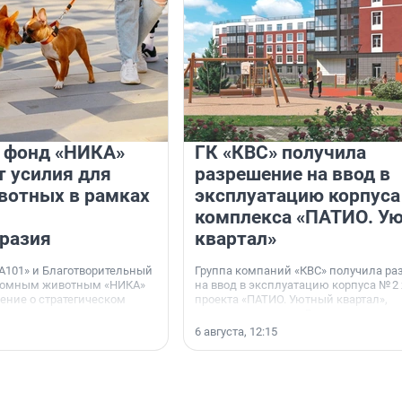
и фонд «НИКА»
ГК «КВС» получила
 усилия для
разрешение на ввод в
вотных в рамках
эксплуатацию корпуса
комплекса «ПАТИО. У
разия
квартал»
А101» и Благотворительный
Группа компаний «КВС» получила р
домным животным «НИКА»
на ввод в эксплуатацию корпуса № 2
ние о стратегическом
проекта «ПАТИО. Уютный квартал»,
расположенного во Всеволожском р
Ленинградской области.
6 августа, 12:15