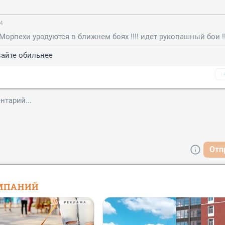
54
вайте обильнее
Отп
МПАНИЙ