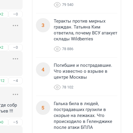
79 540
+2
–0
Теракты против мирных
3
граждан. Татьяна Ким
ответила, почему ВСУ атакует
склады Wildberries
+2
–0
78 886
Погибшие и пострадавшие.
4
Что известно о взрыве в
центре Москвы
+12
–4
78 102
Галька била в людей,
где собр 
5
пострадавших грузили в
ев !!!
скорые на лежаках. Что
происходило в Геленджике
+0
–5
после атаки БПЛА