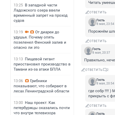
Читать умеешь
13:25
В западной части
Ладожского озера ввели
ОТВЕТИТЬ
временный запрет на проход
судов
Гость
8 мая, 23:54
Порожнём шли 
13:19
От диареи до
удушья. Почему опять
ОТВЕТИТЬ
позеленел Финский залив и
опасно ли это
Гость
8 мая, 20:37
13:13
Пищевой гигант
Правильно, нече
приостановил производство в
Тамани из-за атаки БПЛА
ОТВЕТИТЬ
2
Гость
13:06
Грибники
8 мая, 20:54
показывают, что собирают в
где собр !!!! 
лесах Ленинградской области
прикрыть с фла
13:00
Наш проект: Как
ОТВЕТИТЬ
петербуржцы оказались почти
что внутри телевизора
Гость