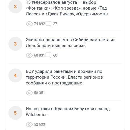
15 телесериалов августа — выбор
2
«Фонтанки»: «Коп-звезда», новые «Тед
Лассо» и «Джек Ричер», «Одержимость»
74 892
27
Экипаж пропавшего в Сибири самолета из
3
Ленобласти вышел на связь
60 831
60
ВСУ ударили ракетами и дронами по
4
территории России. Власти регионов
сообщили о пострадавших
58 351
Из-за атаки в Красном Бору горит склад
5
Wildberries
52 633