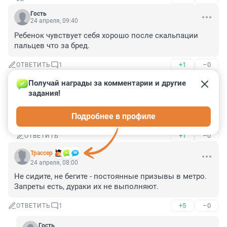
Гость
24 апреля, 09:40
Ребенок чувствует себя хорошо после скальпации 
пальцев что за бред.
+1
–0
ОТВЕТИТЬ
1
Получай награды за комментарии и другие 
Гость
24 апреля, 20:24
задания!
Видимо с пальцами он себя плохо чувствовал, 
Подробнее в профиле
может они ему мешали?
+1
–0
ОТВЕТИТЬ
Трассер
24 апреля, 08:00
Не сидите, не бегите - постоянные призывы в метро. 
Запреты есть, дураки их не выполняют.
+5
–0
ОТВЕТИТЬ
1
Гость