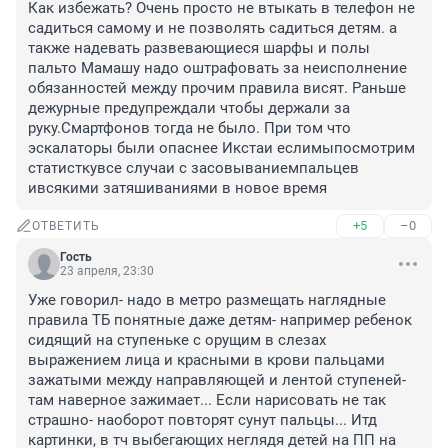
Как избежать? Очень просто не втыкать в телефон не 
садиться самому и не позволять садиться детям. а 
также надевать развевающиеся шарфы и полы 
пальто Мамашу надо оштрафовать за неисполнение 
обязанностей между прочим правила висят. Раньше 
дежурные предупреждали чтобы держали за 
руку.Смартфонов тогда не было. При том что 
эскалаторы были опаснее Икстаи еслимыпосмотрим 
статисткувсе случаи с засовываниемпальцев 
ивсякими затяшиваниями в новое время
+5
–0
ОТВЕТИТЬ
Гость
23 апреля, 23:30
Уже говорил- надо в метро размещать наглядные 
правила ТБ понятные даже детям- например ребенок 
сидящий на ступеньке с орущим в слезах 
выражением лица и красными в крови пальцами 
зажатыми между направляющей и лентой ступеней- 
там наверное зажимает... Если нарисовать не так 
страшно- наоборот повторят сунут пальцы... Итд 
картинки, в тч выбегающих неглядя детей на ПП на 