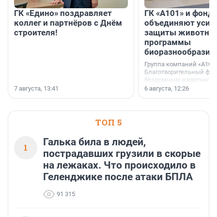
ГК «Едино» поздравляет
ГК «А101» и фонд
коллег и партнёров с Днём
объединяют усил
строителя!
защиты животных
программы
биоразнообразия
Группа компаний «А101»
Благотворительный фо
бездомным животным 
заключили соглашение
7 августа, 13:41
6 августа, 12:26
стратегическом сотрудн
ТОП 5
Галька била в людей,
1
пострадавших грузили в скорые
на лежаках. Что происходило в
Геленджике после атаки БПЛА
91 315