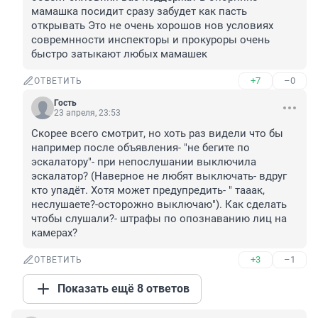
мамашка посидит сразу забудет как пасть 
открывать Это не очень хорошов нов условиях 
совремнности инспекторы и прокуроры очень 
быстро затыкают любых мамашек
+7
–0
ОТВЕТИТЬ
Гость
23 апреля, 23:53
Скорее всего смотрит, но хоть раз видели что бы 
например после объявления- "не бегите по 
эскалатору"- при непослушании выключила 
эскалатор? (Наверное не любят выключать- вдруг 
кто упадёт. Хотя может предупредить- " тааак, 
неслушаете?-осторожно выключаю"). Как сделать 
чтобы слушали?- штрафы по опознаванию лиц на 
камерах?
+3
–1
ОТВЕТИТЬ
Показать ещё 8 ответов