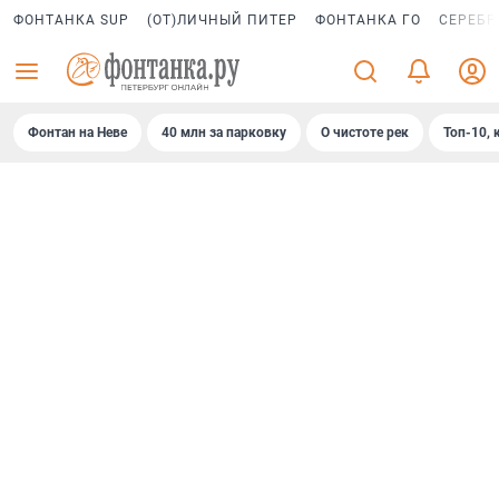
ФОНТАНКА SUP
(ОТ)ЛИЧНЫЙ ПИТЕР
ФОНТАНКА ГО
СЕРЕБР
Фонтан на Неве
40 млн за парковку
О чистоте рек
Топ-10, 