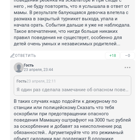
поведении ребенка на эскалаторе и при сходе с 
него , не буду повторять, что я услышала в ответ от 
мамы. В результате балующаяся девочка влетела с 
размаха в закрытый турникет выхода, упала и 
начала орать. События дальше я уже не наблюдала. 
Такое впечатление, что нигде больше никаких 
правил поведения не существует, особенно для 
детей очень умных и независимых родителей...
+18
–0
ОТВЕТИТЬ
Гость
23 апреля, 23:44
Гость
23 апреля, 22:11
Я один раз сделала замечание об опасном поведении ребенка на эскалаторе и при сходе с него , не буду повторять, что я услышала в ответ от мамы. В результате балующаяся девочка влетела с размаха в закрытый турникет выхода, упала и начала орать. События дальше я уже не наблюдала. Такое впечатление, что нигде больше никаких правил поведения не существует, особенно для детей очень умных и независимых родителей...
В таких случаях надо подойти к дежурному по 
станции или полицейскому.Сказать что тебя 
оскорбили при предотвращении опасного 
поведения Мамашку оштрафуют на 3000 тыс рублей 
за оскорбление и добавят за неисполнение род 
обязанностей.. Аргуметируйте что это режимный 
объект силовики вас поддержат В опорнике 