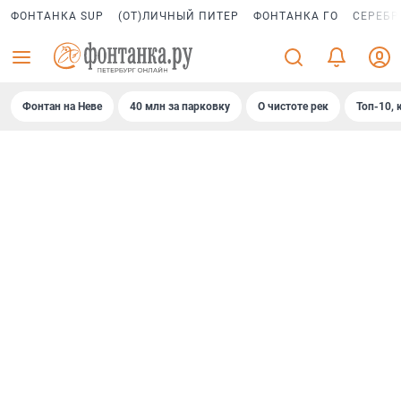
ФОНТАНКА SUP
(ОТ)ЛИЧНЫЙ ПИТЕР
ФОНТАНКА ГО
СЕРЕБР
Фонтан на Неве
40 млн за парковку
О чистоте рек
Топ-10, 