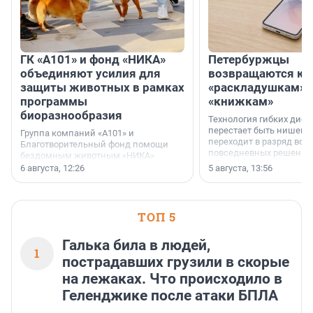
ГК «А101» и фонд «НИКА»
Петербуржцы
объединяют усилия для
возвращаются к
защиты животных в рамках
«раскладушкам» 
программы
«книжкам»
биоразнообразия
Технология гибких дисп
перестает быть нишевы
Группа компаний «А101» и
переходит в разряд вос
Благотворительный фонд помощи
повседневных решений
бездомным животным «НИКА»
заключили соглашение о
6 августа, 12:26
5 августа, 13:56
стратегическом сотрудничестве.
ТОП 5
Галька била в людей,
1
пострадавших грузили в скорые
на лежаках. Что происходило в
Геленджике после атаки БПЛА