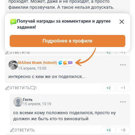
проходят. Может, даже и не проходят, а просто 
фамилии прозвучали. А такое нельзя допускать.
+4
–0
ОТВЕТИТЬ
Получай награды за комментарии и другие 
задания!
Гость
15 апреля, 16:48
Подробнее в профиле
Там и на самом Главном храме ВС распилили немало
+2
–1
ОТВЕТИТЬ
МАХим Исаев (hoboot)
15 апреля, 15:00
интересно с кем же он поделился...
+2
–1
ОТВЕТИТЬ
1
Гость
15 апреля, 15:19
со всеми кому положено поделился, просто ну 
должен же быть кто-то виноватый
+4
–0
ОТВЕТИТЬ