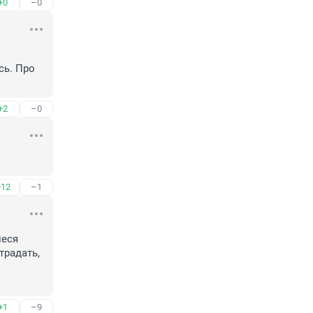
+0
–0
ь. Про 
+2
–0
+12
–1
еся 
радать, 
+1
–9