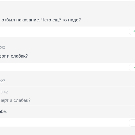
3
н отбыл наказание. Чего ещё-то надо?
:42
черт и слабак?
:27
00:42
 черт и слабак?
ебе.