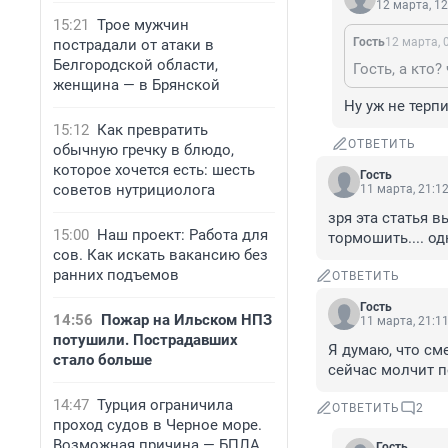
12 марта, 12
15:21
Трое мужчин
Гость
12 марта, 
пострадали от атаки в
Белгородской области,
Гость, а кто?
женщина — в Брянской
Ну уж не терп
15:12
Как превратить
ОТВЕТИТЬ
обычную гречку в блюдо,
которое хочется есть: шесть
Гость
советов нутрициолога
11 марта, 21:1
зря эта статья в
15:00
Наш проект: Работа для
тормошить.... о
сов. Как искать вакансию без
ранних подъемов
ОТВЕТИТЬ
Гость
14:56
Пожар на Ильском НПЗ
11 марта, 21:1
потушили. Пострадавших
Я думаю, что см
стало больше
сейчас молчит п
14:47
Турция ограничила
ОТВЕТИТЬ
2
проход судов в Черное море.
Возможная причина — БПЛА
Гость