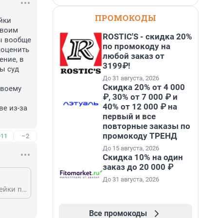
ПРОМОКОДЫ
ки 
воим 
ROSTIC'S - скидка 20%
ы вообще 
по промокоду на
оценить 
любой заказ от
ние, в 
3199₽!
ы суд 
До 31 августа, 2026
Скидка 20% от 4 000
воему 
₽, 30% от 7 000 ₽ и
40% от 12 000 ₽ на
е из-за 
первый и все
повторные заказы по
промокоду ТРЕНД
+11
–2
До 15 августа, 2026
Скидка 10% на один
заказ до 20 000 ₽
До 31 августа, 2026
А смысл ему молчать? Если командир взвода даже и опустил его, а в оружейки после смены караула во время сдачи оружия начал всей группе хвалиться своим поступком? То надо полагать, что для Лепнева такое происшествие было бы вообще спасательной соломинкой, чтобы избежать какого-либо наказания. Суд мог оценить его поступок как совершённого в неконтролируемом состоянии своё поведение, в состоянии аффекта. И Лепнева запросто могли оправдать. Особенно если бы суд рассматривался коллегией присяжных. А так, у него просто крыша протекла после того как он постоянно помогал своему командиру, а тот в свою очередь по всей видимости из-за своего плохого настроения вместо благодарности оторвался на своём подчиненном Липневе из-за чего тот съехал с катушек.
Все промокоды