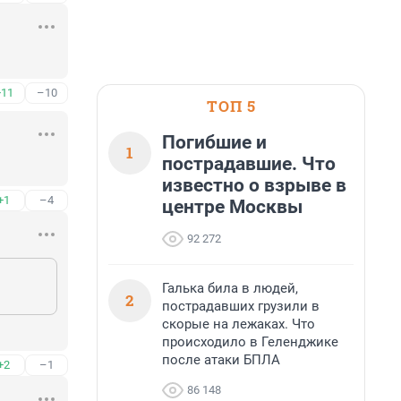
+11
–10
ТОП 5
Погибшие и
1
пострадавшие. Что
известно о взрыве в
+1
–4
центре Москвы
92 272
Галька била в людей,
2
пострадавших грузили в
скорые на лежаках. Что
происходило в Геленджике
после атаки БПЛА
+2
–1
86 148