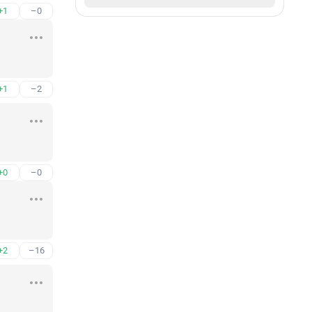
+1
–0
+1
–2
+0
–0
+2
–16