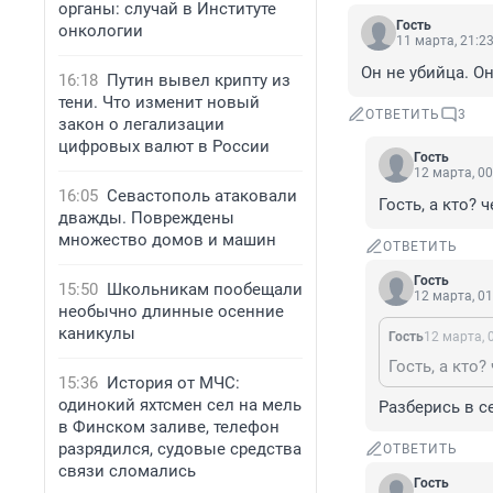
органы: случай в Институте
Гость
онкологии
11 марта, 21:2
Он не убийца. О
16:18
Путин вывел крипту из
тени. Что изменит новый
ОТВЕТИТЬ
3
закон о легализации
цифровых валют в России
Гость
12 марта, 00
16:05
Севастополь атаковали
Гость, а кто? 
дважды. Повреждены
множество домов и машин
ОТВЕТИТЬ
Гость
15:50
Школьникам пообещали
12 марта, 01
необычно длинные осенние
каникулы
Гость
12 марта, 
Гость, а кто?
15:36
История от МЧС:
одинокий яхтсмен сел на мель
Разберись в с
в Финском заливе, телефон
разрядился, судовые средства
ОТВЕТИТЬ
связи сломались
Гость