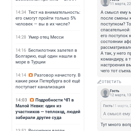
11 марта, 22
14:34
Тест на внимательность:
А смысл ему м
его смогут пройти только 5%
после смены к
человек — вы в их числе?
поступком? То
спасательной 
его поступок 
14:28
Умер отец Месси
состоянии афф
рассматривалс
14:16
Беспилотник залетел в
А так, у него
Болгарию, ещё один нашли в
командиру, а 
море в Турции
настроения вм
чего тот съеха
14:14
Разговор начистоту. В
какие реки Петербурга всё ещё
ОТВЕТИТЬ
поступает канализация
Гость
12 марта, 13
14:03
Подробности ЧП в
Малой Невке: один из
Гость
11 марта, 
участников — теплоход, людей
забирали другие суда
Тут много воп
13:52
Россиянки взяли