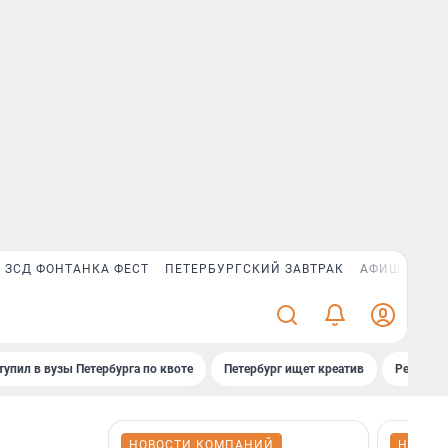
ЗСД ФОНТАНКА ФЕСТ
ПЕТЕРБУРГСКИЙ ЗАВТРАК
АФИША PLUS
тупил в вузы Петербурга по квоте
Петербург ищет креатив
Рейтинги
НОВОСТИ КОМПАНИЙ
НОВОС