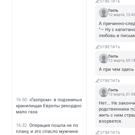
ОТВЕТИТЬ
Гость
12 марта, 13:4
А причинно-следс
"— Ну с капитан
любовь и письмо
ОТВЕТИТЬ
Гость
12 марта, 09:1
А при чем здесь 
ОТВЕТИТЬ
Гость
12 марта, 01:3
16:50
«Газпром»: в подземных
Нет... Не закон
хранилищах Европы рекордно
родственники по
мало газа
жить с ним страш
взорвется..
16:32
Операция пошла не по
плану, и это спасло мужчине
ОТВЕТИТЬ