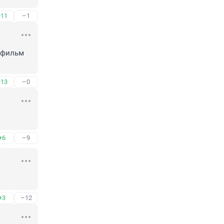
+11
–1
 фильм 
+13
–0
+6
–9
+3
–12