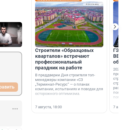
Строители «Образцовых
ГЭС, м
кварталов» встречают
ВВП: в
профессиональный
об ист
праздник на работе
2026-й —
професси
В преддверии Дня строителя топ-
строителе
менеджеры компании «СЗ
строителя
„Терминал-Ресурс“ — о планах
равить
раз. В ГК
компании, испытаниях и поводах для
появился
осторожного оптимизма.
поменяла
7 августа, 18:00
7 августа,