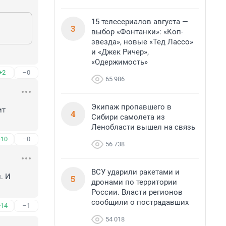
15 телесериалов августа —
3
выбор «Фонтанки»: «Коп-
звезда», новые «Тед Лассо»
и «Джек Ричер»,
«Одержимость»
+2
–0
65 986
Экипаж пропавшего в
т 
4
Сибири самолета из
Ленобласти вышел на связь
+10
–0
56 738
ВСУ ударили ракетами и
 И 
5
дронами по территории
России. Власти регионов
сообщили о пострадавших
+14
–1
54 018