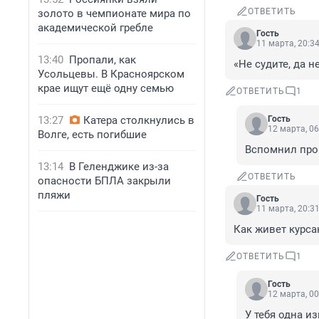
ОТВЕТИТЬ
золото в чемпионате мира по
академической гребле
Гость
11 марта, 20:3
13:40
Пропали, как
«Не судите, да н
Усольцевы. В Красноярском
крае ищут ещё одну семью
ОТВЕТИТЬ
1
13:27
Катера столкнулись в
Гость
12 марта, 06
Волге, есть погибшие
Вспомнил про 
13:14
В Геленджике из-за
ОТВЕТИТЬ
опасности БПЛА закрыли
пляжи
Гость
11 марта, 20:3
Как живет курса
ОТВЕТИТЬ
1
Гость
12 марта, 00
У тебя одна из