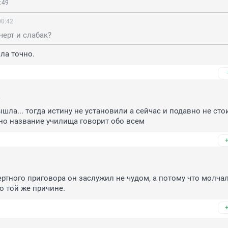
:49
00:42
 черт и слабак?
ила точно.
2
ышла... тогда истину не установили а сейчас и подавно не стои
дно название училища говорит обо всем
1
ертного приговора он заслужил не чудом, а потому что молчал.
о той же причине.