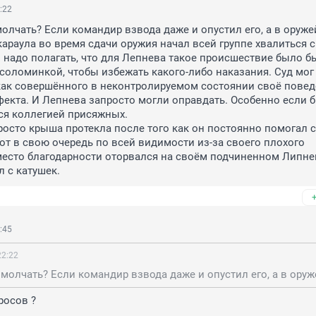
:22
олчать? Если командир взвода даже и опустил его, а в оружей
араула во время сдачи оружия начал всей группе хвалиться с
 надо полагать, что для Лепнева такое происшествие было б
соломинкой, чтобы избежать какого-либо наказания. Суд мог 
как совершённого в неконтролируемом состоянии своё поведе
екта. И Лепнева запросто могли оправдать. Особенно если б
я коллегией присяжных.

 просто крыша протекла после того как он постоянно помогал с
тот в свою очередь по всей видимости из-за своего плохого 
есто благодарности оторвался на своём подчиненном Липнев
л с катушек.
:45
22:22
росов ?