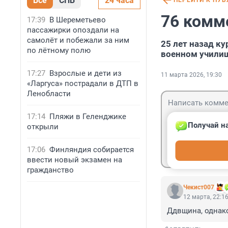
Все
СПБ
24 часа
ПЕРЕЙТИ К ПУ
76 комм
17:39
В Шереметьево
пассажирки опоздали на
самолёт и побежали за ним
25 лет назад к
по лётному полю
военном учили
17:27
Взрослые и дети из
11 марта 2026, 19:30
«Ларгуса» пострадали в ДТП в
Ленобласти
17:14
Пляжи в Геленджике
Получай на
открыли
Гость
17:06
Финляндия собирается
Войти
ввести новый экзамен на
гражданство
Чекист007
12 марта, 22:1
Ддвщина, однак