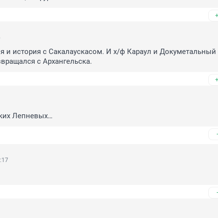
5
я и история с Сакалаускасом. И х/ф Караул и Докуметальный
озвращался с Архангельска.
1
ких Лепневых…
:17
1