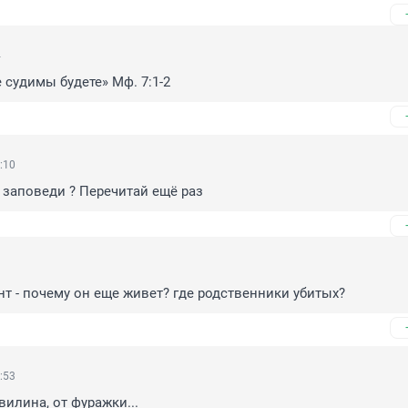
4
е судимы будете» Мф. 7:1-2
:10
заповеди ? Перечитай ещё раз
1
нт - почему он еще живет? где родственники убитых?
:53
вилина, от фуражки...