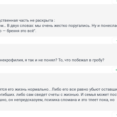
3
твенная часть не раскрыта : 

ом… В двух словах: мы очень жестко поругались. Ну и понеслас
 — брехня это всё".
9
некрофилия, я так и не понял? То, что побежал в гробу?
6
чится его жизнь нормально.. Либо его все равно убьют оставши
гибших. либо сам сведет счеты с жизнью. И семья может пост
но, он непредсказуем, психика сломана и это тлеет пока, но 