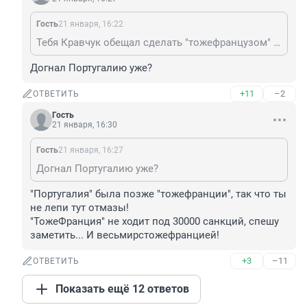
Гость
21 января, 16:22
Тебя Кравчук обещал сделать "тожефранцузом" к 2000-му году, а ты в 2026-м всё ёрничаешь нащёт русских.
Догнал Португалию уже?
+11
–2
ОТВЕТИТЬ
Гость
21 января, 16:30
Гость
21 января, 16:27
Догнал Португалию уже?
"Португалия" была позже "тожефранции", так что ты 
не лепи тут отмазы!

"ТожеФранция" не ходит под 30000 санкций, спешу 
заметить... И весьмирстожефранцией!
+3
–11
ОТВЕТИТЬ
Показать ещё 12 ответов