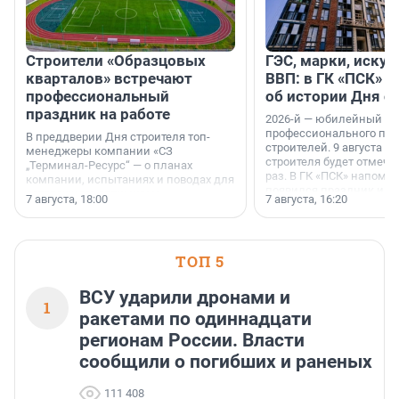
Строители «Образцовых
ГЭС, марки, искус
кварталов» встречают
ВВП: в ГК «ПСК» р
профессиональный
об истории Дня с
праздник на работе
2026-й — юбилейный го
профессионального пр
В преддверии Дня строителя топ-
строителей. 9 августа 2
менеджеры компании «СЗ
строителя будет отмечат
„Терминал-Ресурс“ — о планах
раз. В ГК «ПСК» напомни
компании, испытаниях и поводах для
появился праздник и к
осторожного оптимизма.
7 августа, 18:00
7 августа, 16:20
поменялась роль строит
ТОП 5
ВСУ ударили дронами и
1
ракетами по одиннадцати
регионам России. Власти
сообщили о погибших и раненых
111 408