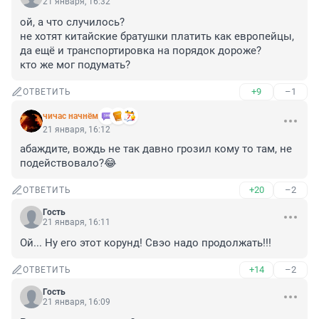
21 января, 16:32
ой, а что случилось?

не хотят китайские братушки платить как европейцы, 
да ещё и транспортировка на порядок дороже?

кто же мог подумать?
+9
–1
ОТВЕТИТЬ
чичас начнём
21 января, 16:12
абаждите, вождь не так давно грозил кому то там, не 
подействовало?😂
+20
–2
ОТВЕТИТЬ
Гость
21 января, 16:11
Ой... Ну его этот корунд! Свэо надо продолжать!!!
+14
–2
ОТВЕТИТЬ
Гость
21 января, 16:09