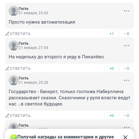
Гость
21 января, 23:43
Просто нужна автоматизация
+1
–0
ОТВЕТИТЬ
Гость
21 января, 21:54
На недельку до второго я уеду в Пикалёво
+0
–0
ОТВЕТИТЬ
Гость
21 января, 20:28
Государство - банкрот, только госпожа Набиуллина 
рассказывает сказки. Сказочники у руля власти ведут 
нас …в светлое будущее.
+0
–0
ОТВЕТИТЬ
Гость
21 января, 18:04
Получай награды за комментарии и другие 
Я так понимаю это все принадлежит Дерипаске? Тоj-