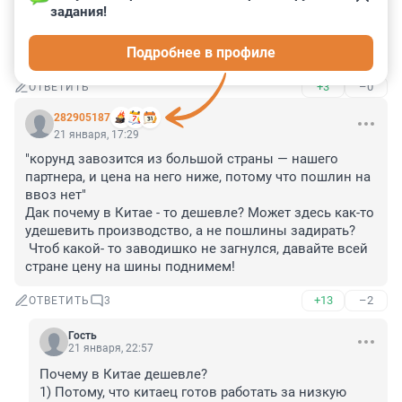
задания!
то он ноет все про крепкий рубль! А в Пикалево я 
помню президент еще лет 20 назад приезжал,когда 
Подробнее в профиле
Дерипаска ручку у него спереть хотел!
+3
–0
ОТВЕТИТЬ
282905187
21 января, 17:29
"корунд завозится из большой страны — нашего 
партнера, и цена на него ниже, потому что пошлин на 
ввоз нет"

Дак почему в Китае - то дешевле? Может здесь как-то 
удешевить производство, а не пошлины задирать? 

 Чтоб какой- то заводишко не загнулся, давайте всей 
стране цену на шины поднимем!
+13
–2
ОТВЕТИТЬ
3
Гость
21 января, 22:57
Почему в Китае дешевле?

1) Потому, что китаец готов работать за низкую 