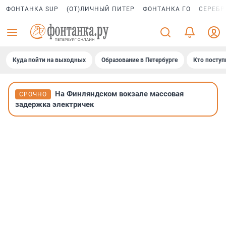
ФОНТАНКА SUP
(ОТ)ЛИЧНЫЙ ПИТЕР
ФОНТАНКА ГО
СЕРЕБР
Куда пойти на выходных
Образование в Петербурге
Кто поступ
На Финляндском вокзале массовая
СРОЧНО
задержка электричек