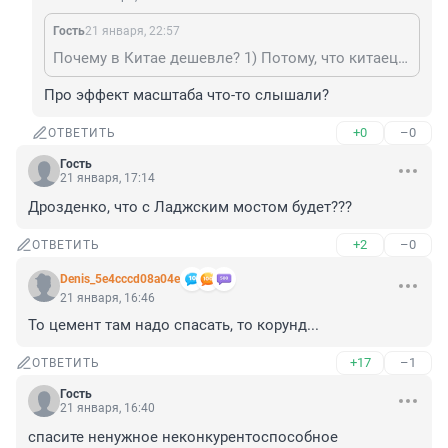
Гость
21 января, 22:57
Почему в Китае дешевле? 1) Потому, что китаец готов работать за низкую зарплату, а россиянин - нет. 2) Потому, что с коррупционерами у них разговор короткий. 3) Потому, что они сохранили свой строй. 4) Потому, что когда у нас заводы все разрушатся, они будут продавать уже не за копейки, а за миллионы. ...
Про эффект масштаба что-то слышали?
+0
–0
ОТВЕТИТЬ
Гость
21 января, 17:14
Дрозденко, что с Ладжским мостом будет???
+2
–0
ОТВЕТИТЬ
Denis_5e4cccd08a04e
21 января, 16:46
То цемент там надо спасать, то корунд...
+17
–1
ОТВЕТИТЬ
Гость
21 января, 16:40
спасите ненужное неконкурентоспособное 