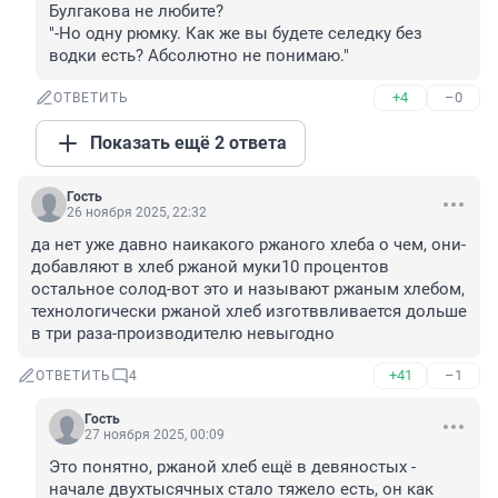
Булгакова не любите?

"-Но одну рюмку. Как же вы будете селедку без 
водки есть? Абсолютно не понимаю."
+4
–0
ОТВЕТИТЬ
Показать ещё 2 ответа
Гость
26 ноября 2025, 22:32
да нет уже давно наикакого ржаного хлеба о чем, они-
добавляют в хлеб ржаной муки10 процентов 
остальное солод-вот это и называют ржаным хлебом, 
технологически ржаной хлеб изготввливается дольше 
в три раза-производителю невыгодно
+41
–1
ОТВЕТИТЬ
4
Гость
27 ноября 2025, 00:09
Это понятно, ржаной хлеб ещё в девяностых - 
начале двухтысячных стало тяжело есть, он как 