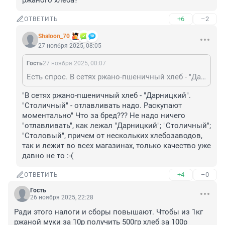
ржаного хлеба?
+6
–2
ОТВЕТИТЬ
Shaloon_70
27 ноября 2025, 08:05
Гость
27 ноября 2025, 00:07
Есть спрос. В сетях ржано-пшеничный хлеб - "Дарницкий". "Столичный" - отлавливать надо. Раскупают моментально. Вот вам и "традиционные ценности". Это что за Россия будет без ржи и ржаного хлеба?
"В сетях ржано-пшеничный хлеб - "Дарницкий". 
"Столичный" - отлавливать надо. Раскупают 
моментально" Что за бред??? Не надо ничего 
"отлавливать", как лежал "Дарницкий"; "Столичный"; 
"Столовый", причем от нескольких хлебозаводов, 
так и лежит во всех магазинах, только качество уже 
давно не то :-(
+4
–0
ОТВЕТИТЬ
Гость
26 ноября 2025, 22:28
Ради этого налоги и сборы повышают. Чтобы из 1кг 
ржаной муки за 10р получить 500гр хлеб за 100р