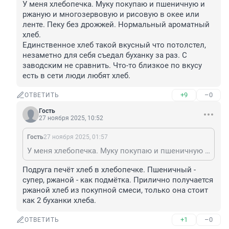
У меня хлебопечка. Муку покупаю и пшеничную и 
ржаную и многозервовую и рисовую в окее или 
ленте. Пеку без дрожжей. Нормальный ароматный 
хлеб. 

Единственное хлеб такой вкусный что потолстел, 
незаметно для себя съедал буханку за раз. С 
заводским не сравнить. Что-то близкое по вкусу 
есть в сети люди любят хлеб.
+9
–0
ОТВЕТИТЬ
Гость
27 ноября 2025, 10:52
Гость
27 ноября 2025, 01:57
У меня хлебопечка. Муку покупаю и пшеничную и ржаную и многозервовую и рисовую в окее или ленте. Пеку без дрожжей. Нормальный ароматный хлеб. Единственное хлеб такой вкусный что потолстел, незаметно для себя съедал буханку за раз. С заводским не сравнить. Что-то близкое по вкусу есть в сети люди любят хлеб.
Подруга печёт хлеб в хлебопечке. Пшеничный - 
супер, ржаной - как подмётка. Прилично получается 
ржаной хлеб из покупной смеси, только она стоит 
как 2 буханки хлеба.
+1
–0
ОТВЕТИТЬ