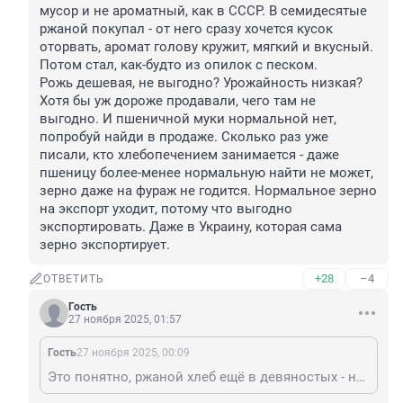
мусор и не ароматный, как в СССР. В семидесятые 
ржаной покупал - от него сразу хочется кусок 
оторвать, аромат голову кружит, мягкий и вкусный. 
Потом стал, как-будто из опилок с песком.

Рожь дешевая, не выгодно? Урожайность низкая? 
Хотя бы уж дороже продавали, чего там не 
выгодно. И пшеничной муки нормальной нет, 
попробуй найди в продаже. Сколько раз уже 
писали, кто хлебопечением занимается - даже 
пшеницу более-менее нормальную найти не может, 
зерно даже на фураж не годится. Нормальное зерно 
на экспорт уходит, потому что выгодно 
экспортировать. Даже в Украину, которая сама 
зерно экспортирует.
+28
–4
ОТВЕТИТЬ
Гость
27 ноября 2025, 01:57
Гость
27 ноября 2025, 00:09
Это понятно, ржаной хлеб ещё в девяностых - начале двухтысячных стало тяжело есть, он как мусор и не ароматный, как в СССР. В семидесятые ржаной покупал - от него сразу хочется кусок оторвать, аромат голову кружит, мягкий и вкусный. Потом стал, как-будто из опилок с песком. Рожь дешевая, не выгодно? Урожайность низкая? Хотя бы уж дороже продавали, чего там не выгодно. И пшеничной муки нормальной нет, попробуй найди в продаже. Сколько раз уже писали, кто хлебопечением занимается - даже пшеницу более-менее нормальную найти не может, зерно даже на фураж не годится. Нормальное зерно на экспорт уходит, потому что выгодно экспортировать. Даже в Украину, которая сама зерно экспортирует.