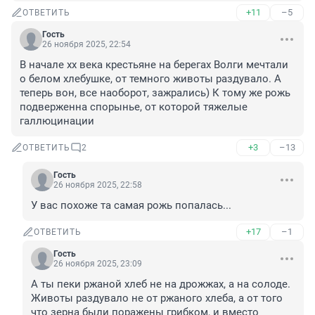
+11
–5
ОТВЕТИТЬ
Гость
26 ноября 2025, 22:54
В начале хх века крестьяне на берегах Волги мечтали 
о белом хлебушке, от темного животы раздувало. А 
теперь вон, все наоборот, зажрались) К тому же рожь 
подверженна спорынье, от которой тяжелые 
галлюцинации
+3
–13
ОТВЕТИТЬ
2
Гость
26 ноября 2025, 22:58
У вас похоже та самая рожь попалась...
+17
–1
ОТВЕТИТЬ
Гость
26 ноября 2025, 23:09
А ты пеки ржаной хлеб не на дрожжах, а на солоде.

Животы раздувало не от ржаного хлеба, а от того 
что зерна были поражены грибком, и вместо 