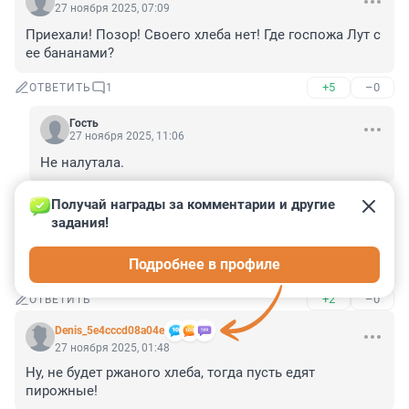
27 ноября 2025, 07:09
Приехали! Позор! Своего хлеба нет! Где госпожа Лут с 
ее бананами?
+5
–0
ОТВЕТИТЬ
1
Гость
27 ноября 2025, 11:06
Не налутала.
+0
–0
ОТВЕТИТЬ
Получай награды за комментарии и другие 
задания!
Гость
27 ноября 2025, 03:32
Подробнее в профиле
Будем есть пирожные!
+2
–0
ОТВЕТИТЬ
Denis_5e4cccd08a04e
27 ноября 2025, 01:48
Ну, не будет ржаного хлеба, тогда пусть едят 
пирожные!