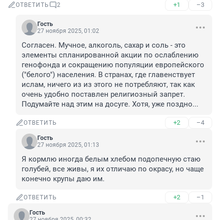
+1
–3
ОТВЕТИТЬ
2
Гость
27 ноября 2025, 01:02
Согласен. Мучное, алкоголь, сахар и соль - это 
элементы спланированной акции по ослаблению 
генофонда и сокращению популяции европейского 
("белого") населения. В странах, где главенствует 
ислам, ничего из из этого не потребляют, так как 
очень удобно поставлен религиозный запрет. 
Подумайте над этим на досуге. Хотя, уже поздно...
+2
–4
ОТВЕТИТЬ
Гость
27 ноября 2025, 01:13
Я кормлю иногда белым хлебом подопечную стаю 
голубей, все живы, я их отличаю по окрасу, но чаще 
конечно крупы даю им.
+2
–1
ОТВЕТИТЬ
Гость
27 ноября 2025, 00:32