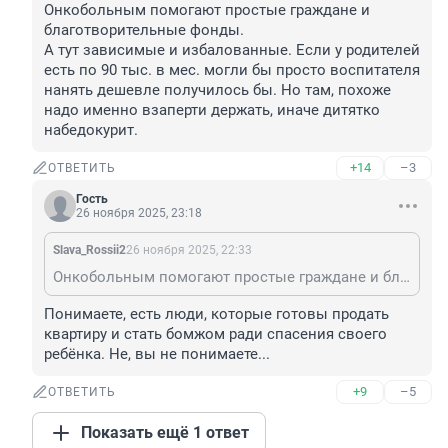
Онкобольным помогают простые граждане и 
благотворительные фонды.

А тут зависимые и избалованные. Если у родителей 
есть по 90 тыс. в мес. могли бы просто воспитателя 
нанять дешевле получилось бы. Но там, похоже 
надо именно взаперти держать, иначе дитятко 
набедокурит.
+14
–3
ОТВЕТИТЬ
Гость
26 ноября 2025, 23:18
Slava_Rossii2
26 ноября 2025, 22:33
Онкобольным помогают простые граждане и благотворительные фонды. А тут зависимые и избалованные. Если у родителей есть по 90 тыс. в мес. могли бы просто воспитателя нанять дешевле получилось бы. Но там, похоже надо именно взаперти держать, иначе дитятко набедокурит.
Понимаете, есть люди, которые готовы продать 
квартиру и стать бомжом ради спасения своего 
ребёнка. Не, вы не понимаете...
+9
–5
ОТВЕТИТЬ
Показать ещё 1 ответ