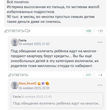
Всё понятно.

Истерика высосанная из пальца, по мотивам жалоб 
избалованных подростков.

90 тыс. в месяц, во многих простых семьях детям 
такие деньги даже не снились.
+26
–21
ОТВЕТИТЬ
4
Гость
26 ноября 2025, 21:43
Под обещание излечить ребёнка идут на многое - 
продают квартиру, берут кредиты... Вы бы ещё 
онкобольных детей в эту категорию включили, их 
родители тоже миллионы откуда-то набирают.
+11
–4
ОТВЕТИТЬ
Slava_Rossii2
26 ноября 2025, 22:33
Гость
26 ноября 2025, 21:43
Под обещание излечить ребёнка идут на многое - продают квартиру, берут кредиты... Вы бы ещё онкобольных детей в эту категорию включили, их родители тоже миллионы откуда-то набирают.