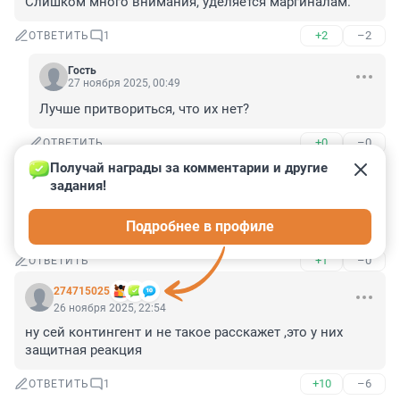
Слишком много внимания, уделяется маргиналам.
+2
–2
ОТВЕТИТЬ
1
Гость
27 ноября 2025, 00:49
Лучше притвориться, что их нет?
+0
–0
ОТВЕТИТЬ
Получай награды за комментарии и другие 
Гость
26 ноября 2025, 23:21
задания!
Опять примерный семьянин и просто отличный 
Подробнее в профиле
работник. А вы не знаете — так молчите. 🥱
+1
–0
ОТВЕТИТЬ
274715025
26 ноября 2025, 22:54
ну сей контингент и не такое расскажет ,это у них 
защитная реакция
+10
–6
ОТВЕТИТЬ
1