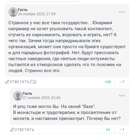
Гость
26 ноября 2025, 21:09
Странное у нас все таки государство... Юнармия 
например не хочет усыновить такой контингент, 
отучить их наркоманить, воровать и играть, нет? А 
чего так. Зачем тогда напридумывали этих 
организаций, может они просто на бумаге существуют 
и для парадных фотографий. Нет, будут прессовать 
частные заведения, где святые люди-энтузиасты 
пытаются из отморозков сделать что то похожее на 
людей. Странно все это.
+28
–7
ОТВЕТИТЬ
2
Гость
27 ноября 2025, 02:45
И рпц тоже могло бы. На своей "базе".

В монастыре и трудотерапия, и просветление от 
молитв, и наставник присмотрит. Почему бы нет?
+3
–1
ОТВЕТИТЬ