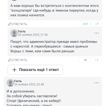
А вам хорошо бы встретиться с контингентом этого 
"концлагеря" где-нибудь в темном переулке, когда у 
них ломка начнется.
+17
–7
ОТВЕТИТЬ
Гость
26 ноября 2025, 21:56
Пишут, что администратор прежде имел проблемы 
с наркотой. А переобувшиеся - самые рьяные 
борцы с теми, кем сами были раньше.
+9
–1
ОТВЕТИТЬ
Показать ещё 1 ответ
Гость
26 ноября 2025, 20:48
И в дополнение.

За собой убирать заставляли!

Спорт (физический, а не кибер)!.

Готовить еду учили - трэш!
