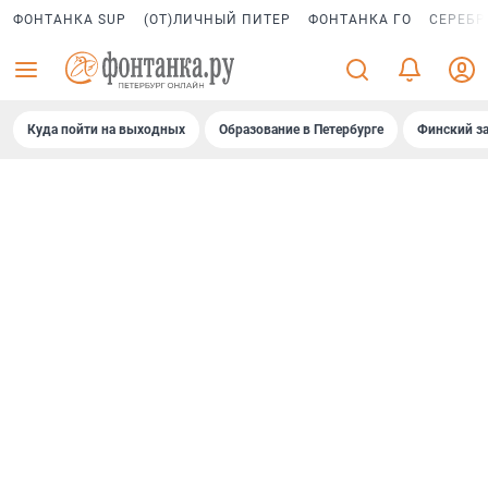
ФОНТАНКА SUP
(ОТ)ЛИЧНЫЙ ПИТЕР
ФОНТАНКА ГО
СЕРЕБР
Куда пойти на выходных
Образование в Петербурге
Финский за