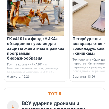
ГК «А101» и фонд «НИКА»
Петербуржцы
объединяют усилия для
возвращаются к
защиты животных в рамках
«раскладушкам» 
программы
«книжкам»
биоразнообразия
Технология гибких дисп
перестает быть нишевы
Группа компаний «А101» и
переходит в разряд вос
Благотворительный фонд помощи
повседневных решений
бездомным животным «НИКА»
заключили соглашение о
6 августа, 12:26
5 августа, 13:56
стратегическом сотрудничестве.
ТОП 5
ВСУ ударили дронами и
1