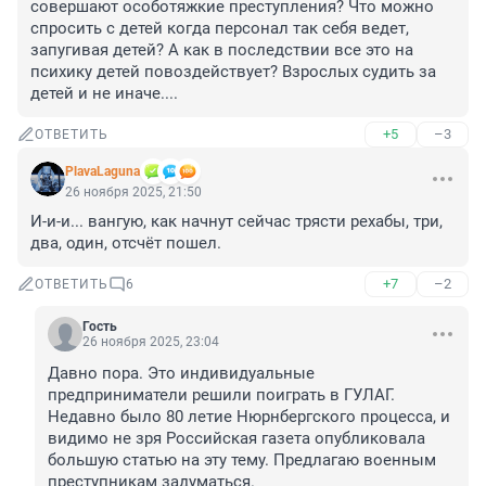
совершают особотяжкие преступления? Что можно 
спросить с детей когда персонал так себя ведет, 
запугивая детей? А как в последствии все это на 
психику детей повоздействует? Взрослых судить за 
детей и не иначе....
+5
–3
ОТВЕТИТЬ
PlavaLaguna
26 ноября 2025, 21:50
И-и-и... вангую, как начнут сейчас трясти рехабы, три, 
два, один, отсчёт пошел.
+7
–2
ОТВЕТИТЬ
6
Гость
26 ноября 2025, 23:04
Давно пора. Это индивидуальные 
предприниматели решили поиграть в ГУЛАГ. 
Недавно было 80 летие Нюрнбергского процесса, и 
видимо не зря Российская газета опубликовала 
большую статью на эту тему. Предлагаю военным 
преступникам задуматься.