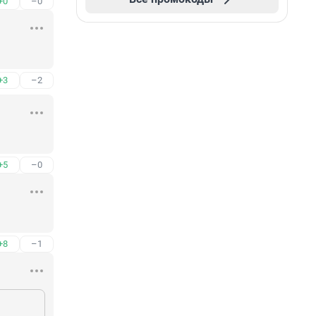
+0
–0
+3
–2
+5
–0
+8
–1