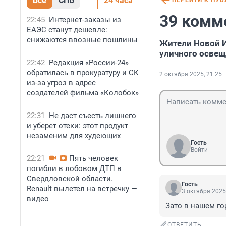
Все
СПБ
24 часа
ПЕРЕЙТИ К ПУ
39 комм
22:45
Интернет-заказы из
ЕАЭС станут дешевле:
снижаются ввозные пошлины
Жители Новой 
уличного осве
22:42
Редакция «России-24»
обратилась в прокуратуру и СК
2 октября 2025, 21:25
из-за угроз в адрес
создателей фильма «Колобок»
22:31
Не даст съесть лишнего
и уберет отеки: этот продукт
незаменим для худеющих
Гость
Войти
22:21
Пять человек
погибли в лобовом ДТП в
Свердловской области.
Гость
Renault вылетел на встречку —
3 октября 2025
видео
Зато в нашем г
ОТВЕТИТЬ