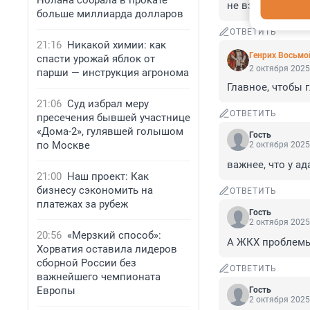
Нолана собрала в прокате
не взяли.
больше миллиарда долларов
ОТВЕТИТЬ
21:16
Никакой химии: как
Генрих Восьмо
спасти урожай яблок от
2 октября 2025
парши — инструкция агронома
Главное, чтобы 
21:06
Суд избрал меру
ОТВЕТИТЬ
пресечения бывшей участнице
«Дома-2», гулявшей голышом
Гость
по Москве
2 октября 2025
важнее, что у а
21:00
Наш проект: Как
бизнесу сэкономить на
ОТВЕТИТЬ
платежах за рубеж
Гость
2 октября 2025
20:56
«Мерзкий способ»:
А ЖКХ проблемы
Хорватия оставила лидеров
сборной России без
ОТВЕТИТЬ
важнейшего чемпионата
Европы
Гость
2 октября 2025