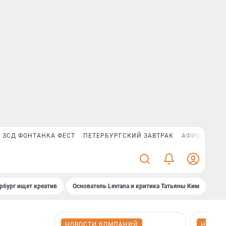
ЗСД ФОНТАНКА ФЕСТ
ПЕТЕРБУРГСКИЙ ЗАВТРАК
АФИША PLUS
рбург ищет креатив
Основатель Levrana и критика Татьяны Ким
Зач
НОВОСТИ КОМПАНИЙ
НОВОС