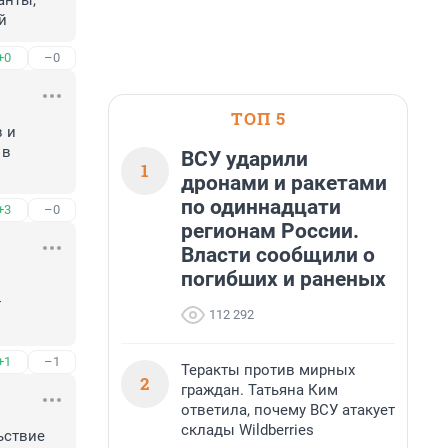
нты, 
й
+0
–0
ТОП 5
 и 
в 
ВСУ ударили
1
дронами и ракетами
по одиннадцати
+3
–0
регионам России.
Власти сообщили о
погибших и раненых
 
112 292
+1
–1
Теракты против мирных
2
граждан. Татьяна Ким
ответила, почему ВСУ атакует
склады Wildberries
ствие 