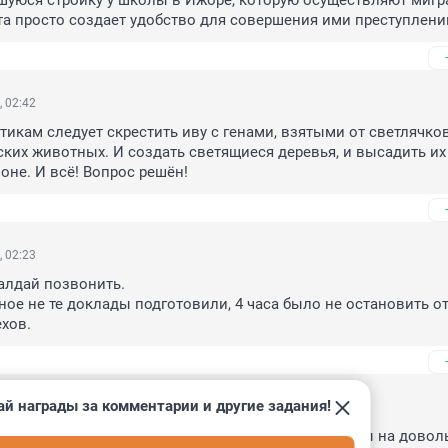
уюся стройку у школы в Ижоре, которую осуществляют мигра
а просто создает удобство для совершения ими преступлени
, 02:42
тикам следует скрестить иву с генами, взятыми от светлячков
ких животных. И создать светящиеся деревья, и высадить их 
не. И всё! Вопрос решён!
, 02:23
алдай позвонить.

ое не те доклады подготовили, 4 часа было не остановить от
хов.
ай награды за комментарии и другие задания!
, 02:20
и сплотится, помочь побратиму, еще новые регионы на доволь