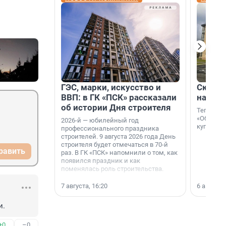
ГЭС, марки, искусство и
Скидка
ВВП: в ГК «ПСК» рассказали
на гот
об истории Дня строителя
Теперь к
«Образцо
2026-й — юбилейный год
купить с
профессионального праздника
строителей. 9 августа 2026 года День
строителя будет отмечаться в 70-й
равить
раз. В ГК «ПСК» напомнили о том, как
появился праздник и как
поменялась роль строительства.
7 августа, 16:20
6 августа,
и.
+0
–0