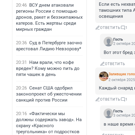
Если есть нехва
20:46
ВСУ днем атаковали
тамошних типа А
регионы России с помощью
освещения
дронов, ракет и безэкипажных
катеров. Есть жертвы среди
ОТВЕТИТЬ
1
мирных граждан
Гость
20:36
Суд в Петербурге заочно
2 октября 20
арестовал Лидию Невзорову*
Вот этот бред
20:31
Нам врали, что кофе
ОТВЕТИТЬ
вреден? Кому можно пить до
пяти чашек в день
Заливщик голо
2 октября 2025
20:26
Сенат США одобрил
Каждый снаряд н
законопроект об ужесточении
санкций против России
ОТВЕТИТЬ
1
Гость
20:16
«Фактически мы
3 октября 20
должны содержать завод». На
в наше время 
охрану «Красного
треугольника» от подростков