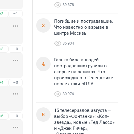
89 378
+2
–1
Погибшие и пострадавшие.
3
Что известно о взрыве в
центре Москвы
86 904
+3
–0
Галька била в людей,
4
пострадавших грузили в
скорые на лежаках. Что
происходило в Геленджике
+4
–0
после атаки БПЛА
80 976
15 телесериалов августа —
5
выбор «Фонтанки»: «Коп-
+6
–0
звезда», новые «Тед Лассо»
и «Джек Ричер»,