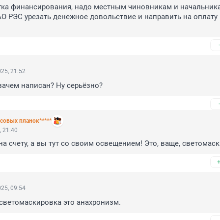
тка финансирования, надо местным чиновникам и начальника
О РЭС урезать денежное довольствие и направить на оплату 
25, 21:52
 зачем написан? Ну серьёзно?
совых планок*****
, 21:40
а счету, а вы тут со своим освещением! Это, ваще, светомас
25, 09:54
светомаскировка это анахронизм.