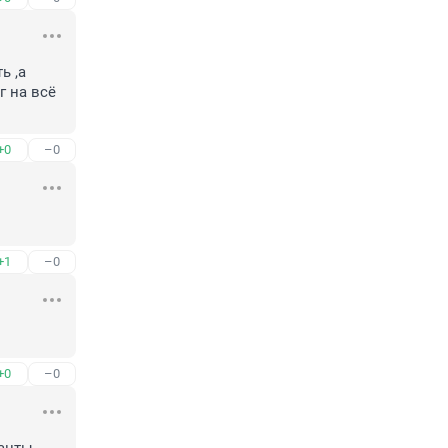
 ,а 
 на всё 
+0
–0
+1
–0
+0
–0