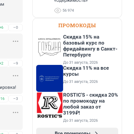
«Одержимость»
м 
56 974
ПРОМОКОДЫ
+6
–0
Скидка 15% на
базовый курс по
фридайвингу в Санкт-
Петербурге
До 31 августа, 2026
+2
–9
Скидка 11% на все
курсы
До 31 августа, 2026
кировка!
ROSTIC'S - скидка 20%
+16
–3
по промокоду на
любой заказ от
3199₽!
До 31 августа, 2026
Все промокоды