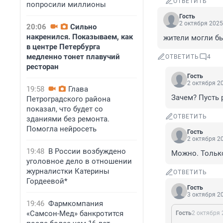
ОТВЕТИТЬ
попросили миллионы
Гость
2 октября 2025
20:06
Сильно
накренился. Показываем, как
жители могли бы
в центре Петербурга
медленно тонет плавучий
ОТВЕТИТЬ
4
ресторан
Гость
2 октября 20
19:58
Глава
Зачем? Пусть
Петроградского района
показал, что будет со
ОТВЕТИТЬ
зданиями без ремонта.
Помогла нейросеть
Гость
2 октября 20
19:48
В России возбуждено
Можно. Только
уголовное дело в отношении
журналистки Катерины
ОТВЕТИТЬ
Гордеевой*
Гость
3 октября 20
19:46
Фармкомпания
«Самсон-Мед» банкротится
Гость
2 октября 