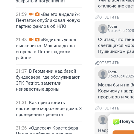
Учитывая начавш
закрытый погранпункт
отключение свет
21:59
«Вы это видели?»:
ОТВЕТИТЬ
Пентагон опубликовал новую
партию файлов об НЛО
Гость
3 октября 2025
Считаю, что гене
21:48
«Водитель успел
светящихся морс
выскочить». Машина дотла
Пушкинском райо
сгорела в Петроградском
районе
ОТВЕТИТЬ
21:37
В Германии над базой
Гость
3 октября 2025
бундесвера, где обслуживают
ЗРК Patriot, заметили
Могли бы и на В
неизвестные дроны
Кормчему наверн
прорывов и успе
21:31
Как приготовить
настоящее мороженое дома: 3
ОТВЕТИТЬ
проверенных рецепта
Гость
Получ
3 октября 2025
21:26
«Одиссея» Кристофера
Надо потерпеть 