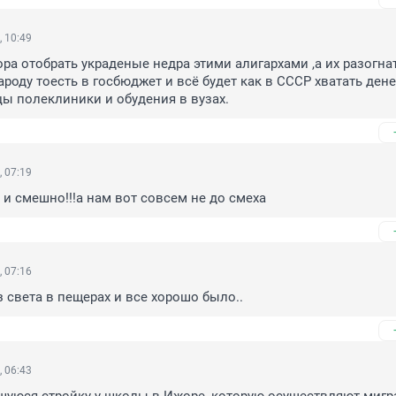
, 10:49
ра отобрать украденые недра этими алигархами ,а их разогнать
роду тоесть в госбюджет и всё будет как в СССР хватать денег
цы полеклиники и обудения в вузах.
, 07:19
и смешно!!!а нам вот совсем не до смеха
, 07:16
 света в пещерах и все хорошо было..
, 06:43