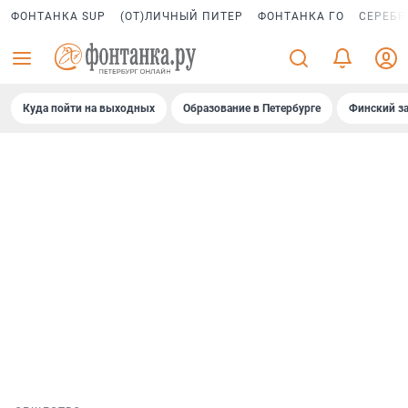
ФОНТАНКА SUP
(ОТ)ЛИЧНЫЙ ПИТЕР
ФОНТАНКА ГО
СЕРЕБР
Куда пойти на выходных
Образование в Петербурге
Финский за