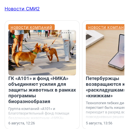
Новости СМИ2
НОВОСТИ КОМПАНИЙ
НОВОСТИ КОМПАНИ
ГК «А101» и фонд «НИКА»
Петербуржцы
объединяют усилия для
возвращаются к
защиты животных в рамках
«раскладушкам» 
программы
«книжкам»
биоразнообразия
Технология гибких дисп
перестает быть нишевы
Группа компаний «А101» и
переходит в разряд вос
Благотворительный фонд помощи
повседневных решений
бездомным животным «НИКА»
заключили соглашение о
6 августа, 12:26
5 августа, 13:56
стратегическом сотрудничестве.