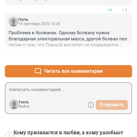
+1
–1
Гость
19 сентября 2025, 10:20
Проблема в болванах. Одному болвану нужна 
благодарная электоральная масса, другой болван пел 
песни о том, что Горный институт не открывается 
вовремя потому, что нужно ещё пуско-наладку 
+2
–1
провести, третий болван боится отказать в приёмке... 
и т.д. и т.п.
Читать все комментарии
Гость
Отправить
Войти
Кому признаются в любви, а кому разобьют
1