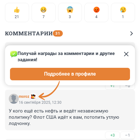
21
7
3
4
1
КОММЕНТАРИИ
31
Гость
16 сентября 2025, 15:08
Получай награды за комментарии и другие 
задания!
Ну нельзя такую чушь публиковать. Набор лозунгов и 
ноль информации. Какое судно? Под каким флагом? 
Подробнее в профиле
В каких водах?... Про эти и другие важнейшие 
обстоятельства ни слова.
+1
–0
moroz
16 сентября 2025, 12:30
У кого ещё есть нефть и ведёт независимую 
политику? Флот США идёт к вам, потопить утлую 
лодчонку.
+3
–1