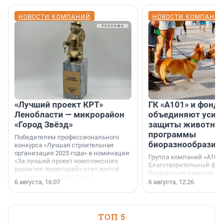
НОВОСТИ КОМПАНИЙ
НОВОСТИ КОМПАНИ
«Лучший проект КРТ»
ГК «А101» и фонд
Ленобласти — микрорайон
объединяют усил
«Город Звёзд»
защиты животных
программы
Победителем профессионального
биоразнообразия
конкурса «Лучшая строительная
организация 2025 года» в номинации
Группа компаний «А101»
«За лучший проект комплексного
Благотворительный фо
развития территорий» стал жилой
бездомным животным 
микрорайон «Город Звёзд».
заключили соглашение
6 августа, 16:07
6 августа, 12:26
стратегическом сотрудн
ТОП 5