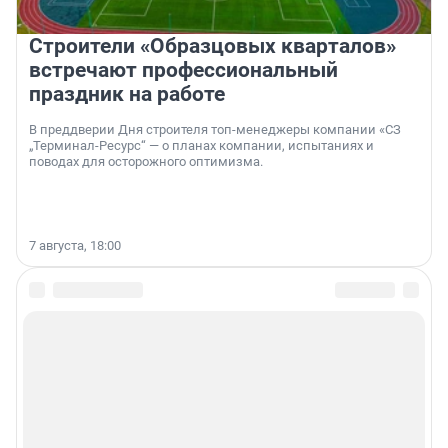
Строители «Образцовых кварталов»
встречают профессиональный
праздник на работе
В преддверии Дня строителя топ-менеджеры компании «СЗ
„Терминал-Ресурс“ — о планах компании, испытаниях и
поводах для осторожного оптимизма.
7 августа, 18:00