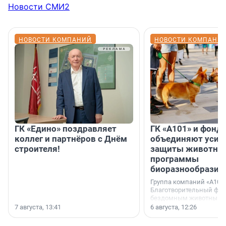
Новости СМИ2
НОВОСТИ КОМПАНИЙ
НОВОСТИ КОМПАНИ
ГК «Едино» поздравляет
ГК «А101» и фонд
коллег и партнёров с Днём
объединяют усил
строителя!
защиты животных
программы
биоразнообразия
Группа компаний «А101»
Благотворительный фо
бездомным животным 
заключили соглашение
7 августа, 13:41
6 августа, 12:26
стратегическом сотрудн