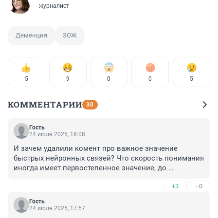
журналист
Деменция
ЗОЖ
5
9
0
0
5
КОММЕНТАРИИ
30
Гость
24 июля 2025, 18:08
И зачем удалили комент про важное значение 
быстрых нейронных связей? Что скорость понимания 
иногда имеет первостепенное значение, до 
появления новых вводных... И про способ 
+3
–0
самодиагностики обычной математической логики 
игрой против компа (удобнее в смартфоне)- "шашки 
Гость
на время", 3-5 партий всего за 5 минут, каждый день. В 
24 июля 2025, 17:57
школах и др. учебных заведениях бы на первом и 