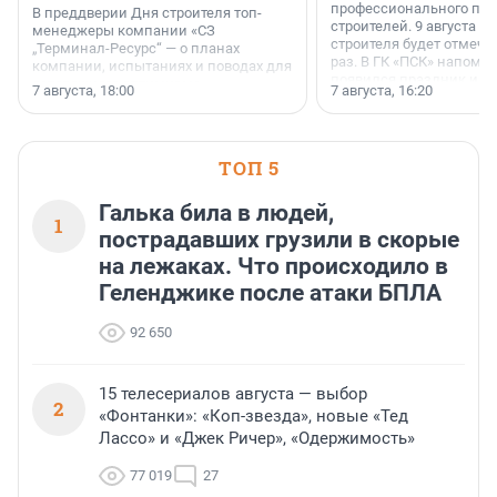
профессионального пр
В преддверии Дня строителя топ-
строителей. 9 августа 2
менеджеры компании «СЗ
строителя будет отмечат
„Терминал-Ресурс“ — о планах
раз. В ГК «ПСК» напомни
компании, испытаниях и поводах для
появился праздник и к
осторожного оптимизма.
7 августа, 18:00
7 августа, 16:20
поменялась роль строит
ТОП 5
Галька била в людей,
1
пострадавших грузили в скорые
на лежаках. Что происходило в
Геленджике после атаки БПЛА
92 650
15 телесериалов августа — выбор
2
«Фонтанки»: «Коп-звезда», новые «Тед
Лассо» и «Джек Ричер», «Одержимость»
77 019
27