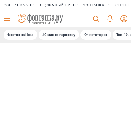
ФОНТАНКА SUP
(ОТ)ЛИЧНЫЙ ПИТЕР
ФОНТАНКА ГО
СЕРЕБР
Фонтан на Неве
40 млн за парковку
О чистоте рек
Топ-10, 