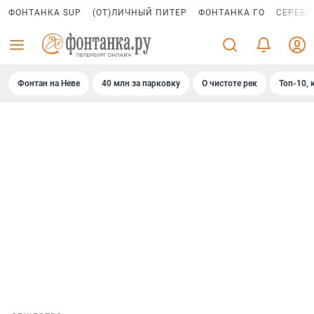
ФОНТАНКА SUP
(ОТ)ЛИЧНЫЙ ПИТЕР
ФОНТАНКА ГО
СЕРЕБР
Фонтан на Неве
40 млн за парковку
О чистоте рек
Топ-10, 