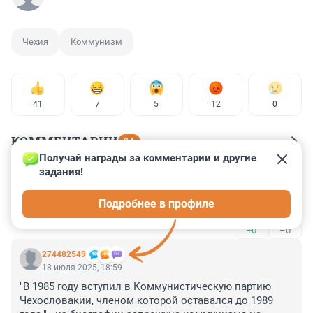
Чехия
Коммунизм
41
7
5
12
0
КОММЕНТАРИИ
94
Получай награды за комментарии и другие 
задания!
Гость
18 июля 2025, 21:31
Подробнее в профиле
Этот лозунг описывает жизнь членов ЦК
+0
–0
274482549
18 июля 2025, 18:59
"В 1985 году вступил в Коммунистическую партию 
Чехословакии, членом которой оставался до 1989 