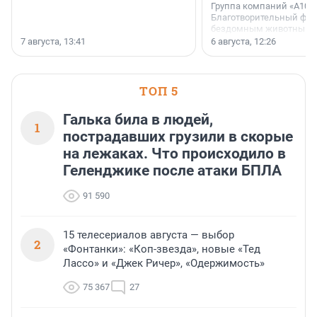
Группа компаний «А101»
Благотворительный фо
бездомным животным 
заключили соглашение
7 августа, 13:41
6 августа, 12:26
стратегическом сотрудн
ТОП 5
Галька била в людей,
1
пострадавших грузили в скорые
на лежаках. Что происходило в
Геленджике после атаки БПЛА
91 590
15 телесериалов августа — выбор
2
«Фонтанки»: «Коп-звезда», новые «Тед
Лассо» и «Джек Ричер», «Одержимость»
75 367
27