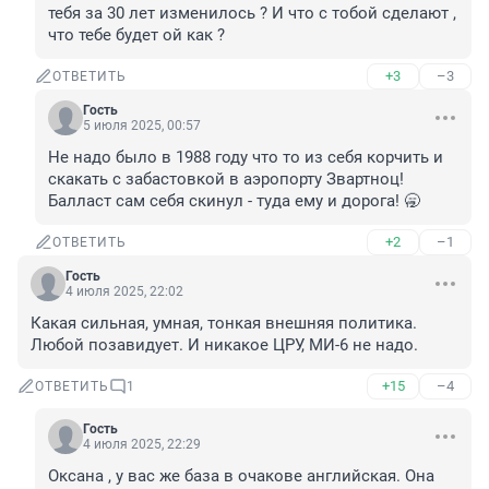
тебя за 30 лет изменилось ? И что с тобой сделают , 
что тебе будет ой как ?
+3
–3
ОТВЕТИТЬ
Гость
5 июля 2025, 00:57
Не надо было в 1988 году что то из себя корчить и 
скакать с забастовкой в аэропорту Звартноц! 
Балласт сам себя скинул - туда ему и дорога! 🥱
+2
–1
ОТВЕТИТЬ
Гость
4 июля 2025, 22:02
Какая сильная, умная, тонкая внешняя политика. 
Любой позавидует. И никакое ЦРУ, МИ-6 не надо.
+15
–4
ОТВЕТИТЬ
1
Гость
4 июля 2025, 22:29
Оксана , у вас же база в очакове английская. Она 