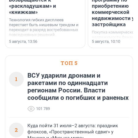
«раскладушкам» и
приобретению
«книжкам»
коммерческой
недвижимости у
Технология гибких дисплеев
застройщика
перестает быть нишевым трендом и
переходит в разряд востребованных
Покупка коммерческой
повседневных решений.
недвижимости финанс
5 августа, 13:56
5 августа, 10:10
инструмент, доступный
предпринимателей. Буд
офис, склад, торговое 
или готовый арендный 
ТОП 5
успех сделки зависит о
выбора объекта и грамо
финансирования.
ВСУ ударили дронами и
1
ракетами по одиннадцати
регионам России. Власти
сообщили о погибших и раненых
101 789
Куда пойти 31 июля–2 августа: праздник
2
флоксов, «Пространственный сдвиг» у