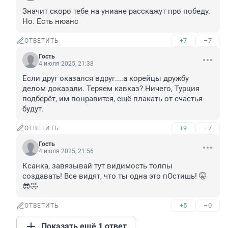
Значит скоро тебе на униане расскажут про победу. 
Но. Есть нюанс
+7
–7
ОТВЕТИТЬ
Гость
4 июля 2025, 21:38
Если друг оказался вдруг....а корейцы дружбу 
делом доказали. Теряем кавказ? Ничего, Турция 
подберёт, им понравится, ещё плакать от счастья 
будут.
+9
–7
ОТВЕТИТЬ
Гость
4 июля 2025, 21:56
Ксанка, завязывай тут видимость толпы 
создавать! Все видят, что ты одна это пОстишь! 🤫
😎🤣
+5
–0
ОТВЕТИТЬ
Показать ещё 1 ответ