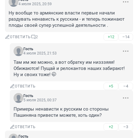
4 июля 2025, 20:59
Ну вообще то армянские власти первые начали 
раздувать ненависть к русским - и теперь пожинают 
плоды своей супер успешной деятельности .
+12
–14
ОТВЕТИТЬ
2
Гость
4 июля 2025, 21:53
Там им же можно, а вот обратку им низззяяя! 
Обижаются! Пущай и релокантов наших забирают! 
Ну и своих тоже! 🤭
+5
–4
ОТВЕТИТЬ
Гость
5 июля 2025, 00:37
Примеры ненависти к русским со стороны 
Пашиняна привести можете, хоть один?
+2
–3
ОТВЕТИТЬ
Гость