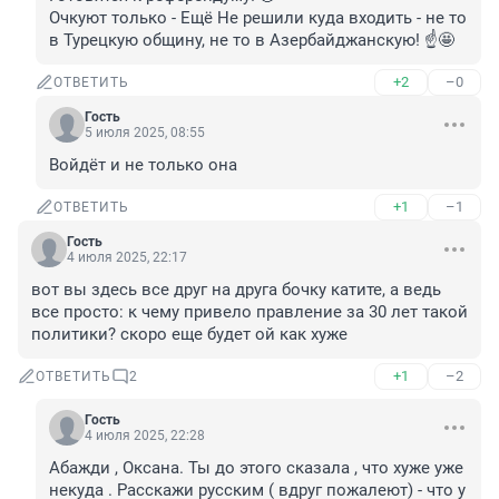
Очкуют только - Ещё Не решили куда входить - не то 
в Турецкую общину, не то в Азербайджанскую! ☝️🤩
+2
–0
ОТВЕТИТЬ
Гость
5 июля 2025, 08:55
Войдёт и не только она
+1
–1
ОТВЕТИТЬ
Гость
4 июля 2025, 22:17
вот вы здесь все друг на друга бочку катите, а ведь 
все просто: к чему привело правление за 30 лет такой 
политики? скоро еще будет ой как хуже
+1
–2
ОТВЕТИТЬ
2
Гость
4 июля 2025, 22:28
Абажди , Оксана. Ты до этого сказала , что хуже уже 
некуда . Расскажи русским ( вдруг пожалеют) - что у 