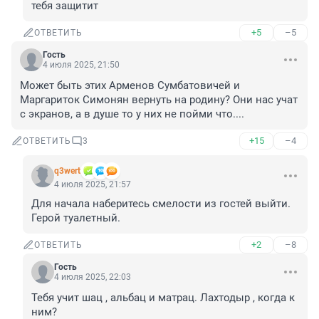
тебя защитит
+5
–5
ОТВЕТИТЬ
Гость
4 июля 2025, 21:50
Может быть этих Арменов Сумбатовичей и 
Маргариток Симонян вернуть на родину? Они нас учат 
с экранов, а в душе то у них не пойми что....
+15
–4
ОТВЕТИТЬ
3
q3wert
4 июля 2025, 21:57
Для начала наберитесь смелости из гостей выйти. 
Герой туалетный.
+2
–8
ОТВЕТИТЬ
Гость
4 июля 2025, 22:03
Тебя учит шац , альбац и матрац. Лахтодыр , когда к 
ним?