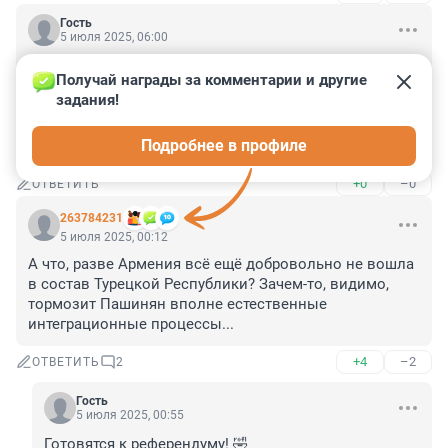
Гость
5 июля 2025, 06:00
Многие нас не любят и не уважают, потому что мы 
Получай награды за комментарии и другие 
сами себя не любим и не уважаем!Когда Медведь 
задания!
хочет залезть в свою берлогу и немного подремать, а 
собачки мешают , кусают его, дразнят, а Мишка может 
Подробнее в профиле
рассердится по - настоящему....
+0
–0
ОТВЕТИТЬ
263784231
5 июля 2025, 00:12
А что, разве Армения всё ещё добровольно не вошла 
в состав Турецкой Республики? Зачем-то, видимо, 
тормозит Пашинян вполне естественные 
интеграционные процессы...
+4
–2
ОТВЕТИТЬ
2
Гость
5 июля 2025, 00:55
Готовятся к референдуму! 🤣
