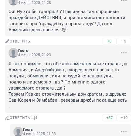
4 июля 2025, 21:28
Ой! Ну хто бы говорил! У Пашиняна там спрошные 
враждебные ДЕЙСТВИЯ, и при этом хватает наглости 
говорить про "враждебную пропаганду"! Да пол-
Армении здесь пасется! 🤣
+8
–3
ОТВЕТИТЬ
Гость
4 июля 2025, 21:23
Я так понимаю , что обе эти замечательные страны , и 
Армения , и Азербайджан , скорее всего нас как то 
надули , обманули , или на худой конец кинули , 
подло и лицемерно , да ? По мнению одного 
уважаемого стратега , да ? 

Теряем Кавказ стремительным домкратом , в друзьях 
Сев Корея и Зимбабва , резервы држбы пока еще есть 
.
+37
–10
ОТВЕТИТЬ
4
Гость
4 июля 2025, 21:33