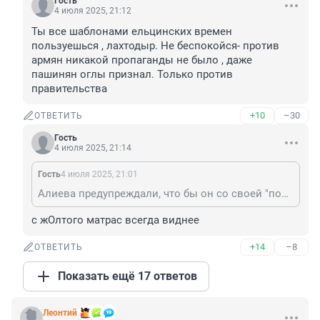
Гость
4 июля 2025, 21:12
Ты все шаблонами ельцинских времен 
пользуешься , лахтодыр. Не беспокойся- против 
армян никакой пропаганды не было , даже 
пашинян оглы признал. Только против 
правительства
+10
–30
ОТВЕТИТЬ
Гость
4 июля 2025, 21:14
Гость
4 июля 2025, 21:01
Алиева предупреждали, что бы он со своей "помощью и бизнесом" не лез на Украину, но он решил заработать... Риски реализовались - убытки получены. Со ставленниками Сороса в Армении договаривается не о чем. Хочет сдать треть Армении Азербайджану - да пожалуйста. Те кто не связан с еврогрантами и евродонатами, а таких большинство в Армении - в следующий раз пусть думают за кого голосуют.
с жОлтого матрас всегда виднее
+14
–8
ОТВЕТИТЬ
Показать ещё 17 ответов
Леонтий