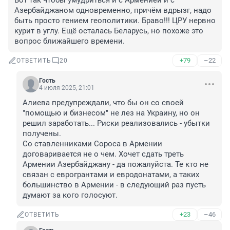
Вот так чтобы умудриться и с Арменией и с 
Азербайджаном одновременно, причём вдрызг, надо 
быть просто гением геополитики. Браво!!! ЦРУ нервно 
курит в углу. Ещё осталась Беларусь, но похоже это 
вопрос ближайшего времени.
+79
–22
ОТВЕТИТЬ
20
Гость
4 июля 2025, 21:01
Алиева предупреждали, что бы он со своей 
"помощью и бизнесом" не лез на Украину, но он 
решил заработать... Риски реализовались - убытки 
получены. 

Со ставленниками Сороса в Армении 
договаривается не о чем. Хочет сдать треть 
Армении Азербайджану - да пожалуйста. Те кто не 
связан с еврогрантами и евродонатами, а таких 
большинство в Армении - в следующий раз пусть 
думают за кого голосуют.
+23
–46
ОТВЕТИТЬ