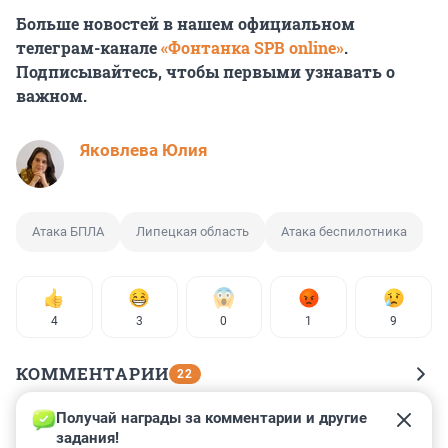
Больше новостей в нашем официальном
телеграм-канале
«Фонтанка SPB online»
.
Подписывайтесь, чтобы первыми узнавать о
важном.
Яковлева Юлия
Атака БПЛА
Липецкая область
Атака беспилотника
4
3
0
1
9
КОММЕНТАРИИ
22
Получай награды за комментарии и другие 
Гость
3 июля 2025, 16:33
задания!