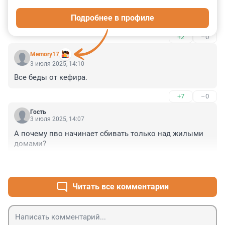
А не пробовали сбивать не над населёнными 
Подробнее в профиле
пунктами?
+2
–0
Memory17
3 июля 2025, 14:10
Все беды от кефира.
+7
–0
Гость
3 июля 2025, 14:07
А почему пво начинает сбивать только над жилыми 
домами?
+6
–0
Читать все комментарии