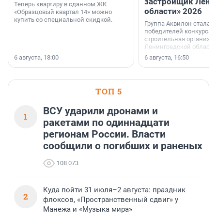
застройщик Лени
Теперь квартиру в сданном ЖК
области» 2026
«Образцовый квартал 14» можно
купить со специальной скидкой.
Группа Аквилон стала 
победителей конкурса 
строительная организа
Ленинградской области 
номинации «Самый
6 августа, 18:00
6 августа, 16:50
клиентоориентированн
застройщик Ленинград
области».
ТОП 5
ВСУ ударили дронами и
1
ракетами по одиннадцати
регионам России. Власти
сообщили о погибших и раненых
108 073
Куда пойти 31 июля–2 августа: праздник
2
флоксов, «Пространственный сдвиг» у
Манежа и «Музыка мира»