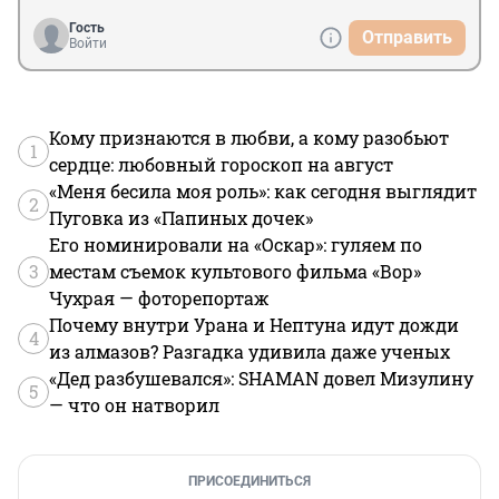
Гость
Отправить
Войти
Кому признаются в любви, а кому разобьют
1
сердце: любовный гороскоп на август
«Меня бесила моя роль»: как сегодня выглядит
2
Пуговка из «Папиных дочек»
Его номинировали на «Оскар»: гуляем по
3
местам съемок культового фильма «Вор»
Чухрая — фоторепортаж
Почему внутри Урана и Нептуна идут дожди
4
из алмазов? Разгадка удивила даже ученых
«Дед разбушевался»: SHAMAN довел Мизулину
5
— что он натворил
ПРИСОЕДИНИТЬСЯ