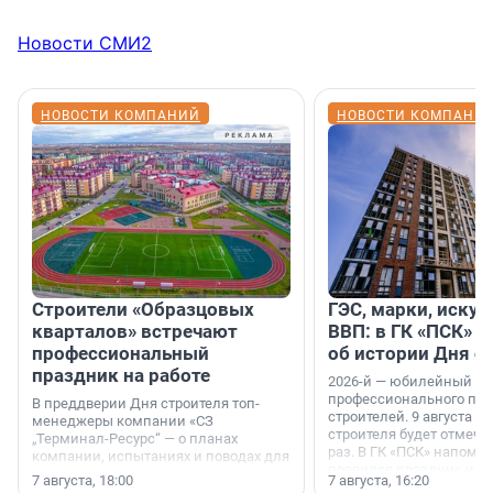
Новости СМИ2
НОВОСТИ КОМПАНИЙ
НОВОСТИ КОМПАНИ
Строители «Образцовых
ГЭС, марки, искус
кварталов» встречают
ВВП: в ГК «ПСК» р
профессиональный
об истории Дня с
праздник на работе
2026-й — юбилейный го
профессионального пр
В преддверии Дня строителя топ-
строителей. 9 августа 2
менеджеры компании «СЗ
строителя будет отмечат
„Терминал-Ресурс“ — о планах
раз. В ГК «ПСК» напомни
компании, испытаниях и поводах для
появился праздник и к
осторожного оптимизма.
7 августа, 18:00
7 августа, 16:20
поменялась роль строит