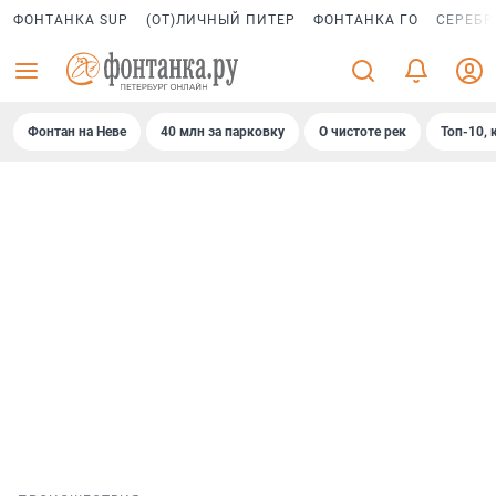
ФОНТАНКА SUP
(ОТ)ЛИЧНЫЙ ПИТЕР
ФОНТАНКА ГО
СЕРЕБР
Фонтан на Неве
40 млн за парковку
О чистоте рек
Топ-10, 