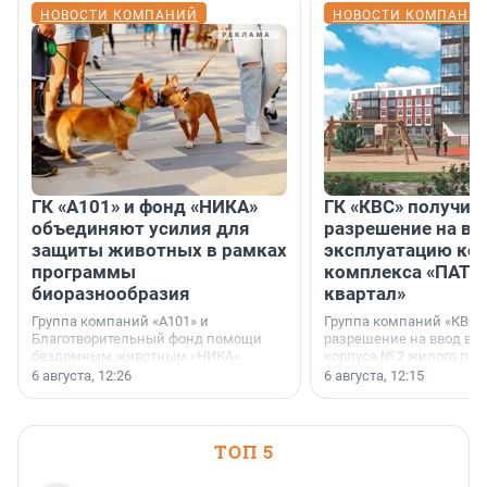
НОВОСТИ КОМПАНИЙ
НОВОСТИ КОМПАНИ
ГК «А101» и фонд «НИКА»
ГК «КВС» получил
объединяют усилия для
разрешение на вв
защиты животных в рамках
эксплуатацию кор
программы
комплекса «ПАТИ
биоразнообразия
квартал»
Группа компаний «А101» и
Группа компаний «КВС»
Благотворительный фонд помощи
разрешение на ввод в 
бездомным животным «НИКА»
корпуса № 2 жилого про
заключили соглашение о
Уютный квартал», расп
6 августа, 12:26
6 августа, 12:15
стратегическом сотрудничестве.
Всеволожском районе
Ленинградской области
ТОП 5