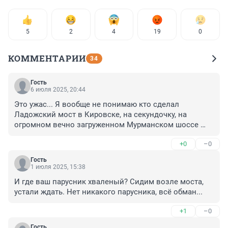
5
2
4
19
0
КОММЕНТАРИИ
34
Гость
6 июля 2025, 20:44
Это ужас... Я вообще не понимаю кто сделал 
Ладожский мост в Кировске, на секундочку, на 
огромном вечно загруженном Мурманском шоссе 
разводным?! Так ещё придумал разводить его днём?
+0
–0
Гость
1 июля 2025, 15:38
И где ваш парусник хваленый? Сидим возле моста, 
устали ждать. Нет никакого парусника, всё обман...
+1
–0
Гость