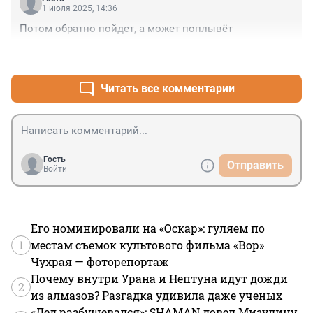
1 июля 2025, 14:36
Потом обратно пойдет, а может поплывёт
+1
–0
Читать все комментарии
Гость
Отправить
Войти
Его номинировали на «Оскар»: гуляем по
1
местам съемок культового фильма «Вор»
Чухрая — фоторепортаж
Почему внутри Урана и Нептуна идут дожди
2
из алмазов? Разгадка удивила даже ученых
«Дед разбушевался»: SHAMAN довел Мизулину