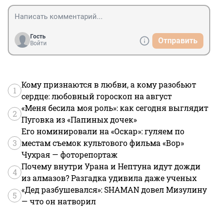
Гость
Отправить
Войти
Кому признаются в любви, а кому разобьют
1
сердце: любовный гороскоп на август
«Меня бесила моя роль»: как сегодня выглядит
2
Пуговка из «Папиных дочек»
Его номинировали на «Оскар»: гуляем по
3
местам съемок культового фильма «Вор»
Чухрая — фоторепортаж
Почему внутри Урана и Нептуна идут дожди
4
из алмазов? Разгадка удивила даже ученых
«Дед разбушевался»: SHAMAN довел Мизулину
5
— что он натворил