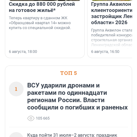
Скидка до 880 000 рублей
Группа Аквилон 
на готовое жильё*
клиентоориентир
застройщик Лени
Теперь квартиру в сданном ЖК
области» 2026
«Образцовый квартал 14» можно
купить со специальной скидкой.
Группа Аквилон стала 
победителей конкурса 
строительная организа
Ленинградской области 
номинации «Самый
6 августа, 18:00
6 августа, 16:50
клиентоориентированн
застройщик Ленинград
области».
ТОП 5
ВСУ ударили дронами и
1
ракетами по одиннадцати
регионам России. Власти
сообщили о погибших и раненых
105 665
Куда пойти 31 июля–2 августа: праздник