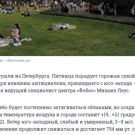
в / «Фонтанка.ру»
ушли из Петербурга. Пятница порадует горожан сухой
аря влиянию антициклона, пришедшего с юго-запада. 
я ведущий специалист центра «Фобос» Михаил Леус.
небо будет постепенно затягиваться облаками, но осадк
 температура воздуха в городе составит +19…+21 градус
21. Ветер юго-западный, слабый и умеренный, 3–8 м/с.
ление продолжит снижаться и достигнет 754 мм рт. ст