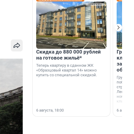
Скидка до 880 000 рублей
Группа
на готовое жильё*
клиен
застро
Теперь квартиру в сданном ЖК
област
«Образцовый квартал 14» можно
купить со специальной скидкой.
Группа А
победите
строител
Ленингра
номинац
клиенто
застройщ
6 августа, 18:00
6 августа,
области»