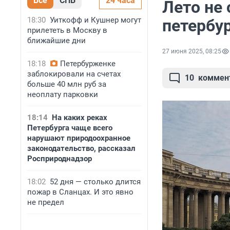
Все
СПБ
24 часа
Лето не 
18:30
Уиткофф и Кушнер могут
петербу
прилететь в Москву в
ближайшие дни
27 июня 2025, 08:25
18:18
Петербурженке
заблокировали на счетах
10
коммен
больше 40 млн руб за
неоплату парковки
18:14
На каких реках
Петербурга чаще всего
нарушают природоохранное
законодательство, рассказал
Росприроднадзор
18:02
52 дня — столько длится
пожар в Сланцах. И это явно
не предел