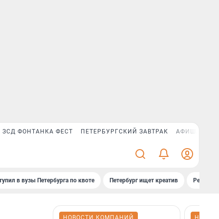
ЗСД ФОНТАНКА ФЕСТ
ПЕТЕРБУРГСКИЙ ЗАВТРАК
АФИША PLUS
тупил в вузы Петербурга по квоте
Петербург ищет креатив
Рейтинги
НОВОСТИ КОМПАНИЙ
НОВОС