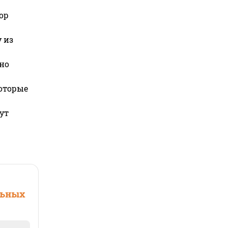
ор
 из
но
которые
ут
льных