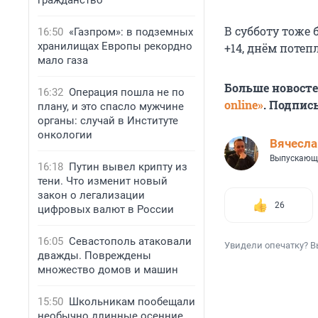
гражданство
В субботу тоже 
16:50
«Газпром»: в подземных
хранилищах Европы рекордно
+14, днём потепл
мало газа
Больше новост
16:32
Операция пошла не по
online»
. Подпис
плану, и это спасло мужчине
органы: случай в Институте
онкологии
Вячесл
Выпускающ
16:18
Путин вывел крипту из
тени. Что изменит новый
закон о легализации
26
цифровых валют в России
16:05
Севастополь атаковали
Увидели опечатку? В
дважды. Повреждены
множество домов и машин
15:50
Школьникам пообещали
необычно длинные осенние