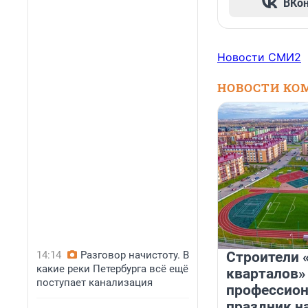
ВКо
Новости СМИ2
НОВОСТИ КО
14:14
Разговор начистоту. В
Строители 
какие реки Петербурга всё ещё
кварталов»
поступает канализация
профессио
праздник н