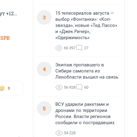
ут +12…
15 телесериалов августа —
3
выбор «Фонтанки»: «Коп-
звезда», новые «Тед Лассо»
и «Джек Ричер»,
 SPB
«Одержимость»
66 397
27
Экипаж пропавшего в
4
Сибири самолета из
Ленобласти вышел на связь
56 928
60
0
ВСУ ударили ракетами и
5
дронами по территории
России. Власти регионов
сообщили о пострадавших
54 228