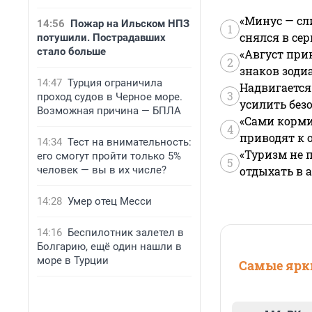
«Минус — сл
14:56
Пожар на Ильском НПЗ
1
снялся в се
потушили. Пострадавших
стало больше
«Август при
2
знаков зоди
14:47
Турция ограничила
Надвигается
3
проход судов в Черное море.
усилить без
Возможная причина — БПЛА
«Сами корми
4
приводят к 
14:34
Тест на внимательность:
«Туризм не 
его смогут пройти только 5%
5
человек — вы в их числе?
отдыхать в а
14:28
Умер отец Месси
14:16
Беспилотник залетел в
Болгарию, ещё один нашли в
море в Турции
Самые ярки