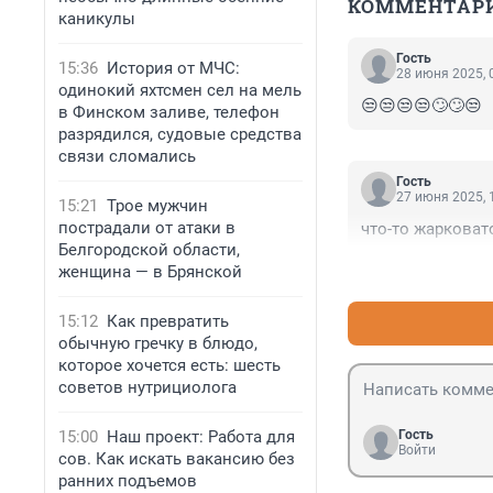
КОММЕНТАР
каникулы
Гость
15:36
История от МЧС:
28 июня 2025, 
одинокий яхтсмен сел на мель
😒😒😒😒🙄🙄😒
в Финском заливе, телефон
разрядился, судовые средства
связи сломались
Гость
27 июня 2025, 
15:21
Трое мужчин
пострадали от атаки в
что-то жарковат
Белгородской области,
женщина — в Брянской
15:12
Как превратить
обычную гречку в блюдо,
которое хочется есть: шесть
советов нутрициолога
15:00
Наш проект: Работа для
Гость
Войти
сов. Как искать вакансию без
ранних подъемов