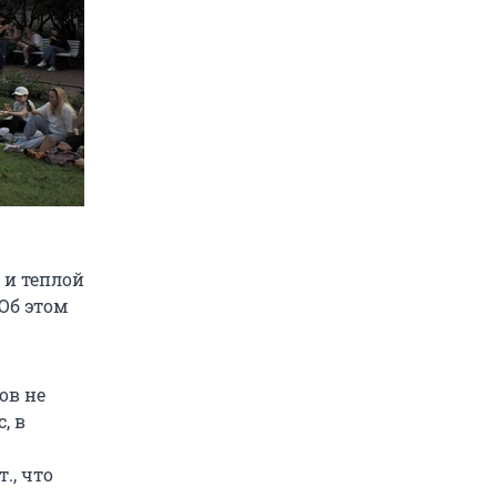
 и теплой
Об этом
ов не
, в
., что