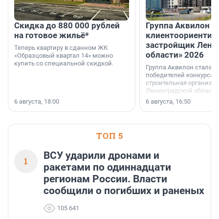
Скидка до 880 000 рублей
Группа Аквилон 
на готовое жильё*
клиентоориентир
застройщик Лени
Теперь квартиру в сданном ЖК
области» 2026
«Образцовый квартал 14» можно
купить со специальной скидкой.
Группа Аквилон стала 
победителей конкурса 
строительная организа
Ленинградской области 
номинации «Самый
6 августа, 18:00
6 августа, 16:50
клиентоориентированн
застройщик Ленинград
области».
ТОП 5
ВСУ ударили дронами и
1
ракетами по одиннадцати
регионам России. Власти
сообщили о погибших и раненых
105 641