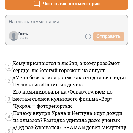
Читать все комментарии
Гость
Отправить
Войти
Кому признаются в любви, а кому разобьют
1
сердце: любовный гороскоп на август
«Меня бесила моя роль»: как сегодня выглядит
2
Пуговка из «Папиных дочек»
Его номинировали на «Оскар»: гуляем по
3
местам съемок культового фильма «Вор»
Чухрая — фоторепортаж
Почему внутри Урана и Нептуна идут дожди
4
из алмазов? Разгадка удивила даже ученых
«Дед разбушевался»: SHAMAN довел Мизулину
5