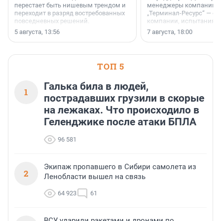
перестает быть нишевым трендом и
менеджеры компании «
переходит в разряд востребованных
„Терминал-Ресурс“ — о 
повседневных решений.
компании, испытаниях 
осторожного оптимизма
5 августа, 13:56
7 августа, 18:00
ТОП 5
Галька била в людей,
1
пострадавших грузили в скорые
на лежаках. Что происходило в
Геленджике после атаки БПЛА
96 581
Экипаж пропавшего в Сибири самолета из
2
Ленобласти вышел на связь
64 923
61
ВСУ ударили ракетами и дронами по