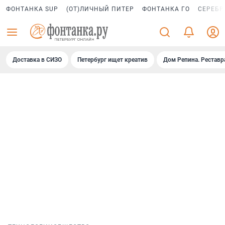
ФОНТАНКА SUP
(ОТ)ЛИЧНЫЙ ПИТЕР
ФОНТАНКА ГО
СЕРЕБР
Доставка в СИЗО
Петербург ищет креатив
Дом Репина. Реставр