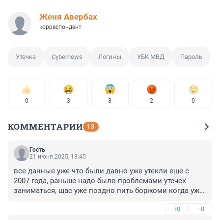
Женя Авербах
корреспондент
Утечка
Cybernews
Логины
УБК МВД
Пароль
0
3
3
2
0
КОММЕНТАРИИ
13
Гость
21 июня 2025, 13:45
все данные уже что были давно уже утекли еще с 
2007 года, раньше надо было проблемами утечек 
заниматься, щас уже поздно пить боржоми когда уже 
данные каждого 5 россиянина утекли в сеть.
+0
–0