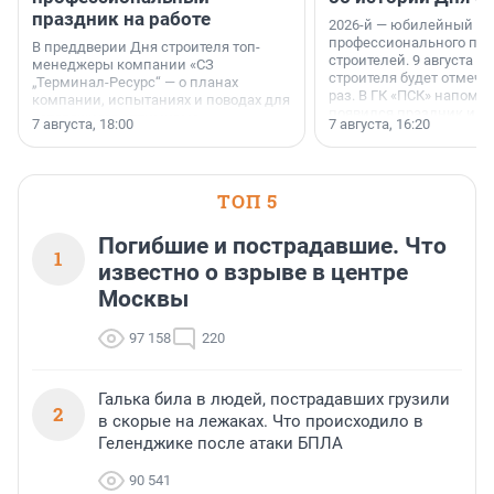
праздник на работе
2026-й — юбилейный го
профессионального пр
В преддверии Дня строителя топ-
строителей. 9 августа 2
менеджеры компании «СЗ
строителя будет отмечат
„Терминал-Ресурс“ — о планах
раз. В ГК «ПСК» напомни
компании, испытаниях и поводах для
появился праздник и к
осторожного оптимизма.
7 августа, 18:00
7 августа, 16:20
поменялась роль строит
ТОП 5
Погибшие и пострадавшие. Что
1
известно о взрыве в центре
Москвы
97 158
220
Галька била в людей, пострадавших грузили
2
в скорые на лежаках. Что происходило в
Геленджике после атаки БПЛА
90 541