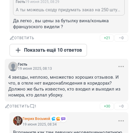
Гость
19 июня 2025, 08:29
А ты можешь сходу придумать заказ на 250 штук в кабаке? Как бы интересно. ))
Да легко , вы цены за бутылку вина/коньяка 
французского видели ?
+21
–0
ОТВЕТИТЬ
Показать ещё 10 ответов
Гость
19 июня 2025, 08:13
4 звезды, неплохо, множество хороших отзывов. И 
что, в отеле нет видеонаблюдения в коридорах? 
Должно же быть известно, кто входил и выходил из 
номера, кто делал уборку.
+30
–0
ОТВЕТИТЬ
1
Генрих Восьмой
19 июня 2025, 08:34
Вспомните как там девушку несовершеннолетнюю 