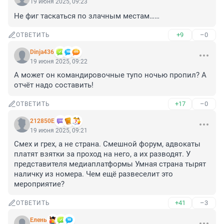
19 июня 2025, 09:23
Не фиг таскаться по злачным местам……
+9
–0
ОТВЕТИТЬ
Dinja436
19 июня 2025, 09:22
А может он командировочные тупо ночью пропил? А 
отчёт надо составить!
+17
–0
ОТВЕТИТЬ
212850Е
19 июня 2025, 09:21
Смех и грех, а не страна. Смешной форум, адвокаты 
платят взятки за проход на него, а их разводят. У 
представителя медиаплатформы Умная страна тырят 
наличку из номера. Чем ещё развеселит это 
мероприятие?
+41
–3
ОТВЕТИТЬ
Елень