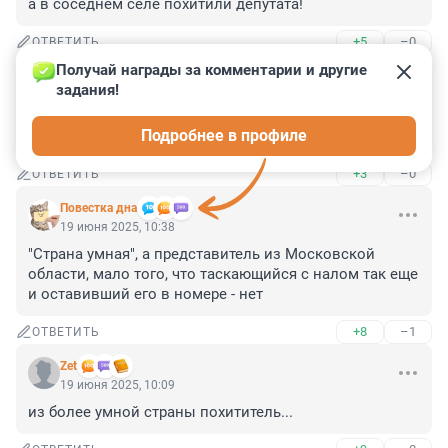
а в соседнем селе похитили депутата!
+5
–0
ОТВЕТИТЬ
Получай награды за комментарии и другие 
Гость
19 июня 2025, 10:51
задания!
Это платное обучение, хоть Питер хоть какой город, 
Подробнее в профиле
молодой доверчивый, а вас тут ждали.
+3
–0
ОТВЕТИТЬ
Повестка дна
19 июня 2025, 10:38
"Страна умная", а представитель из Московской 
области, мало того, что таскающийся с налом так еще 
и оставивший его в номере - нет
+8
–1
ОТВЕТИТЬ
Zet
19 июня 2025, 10:09
из более умной страны похититель...