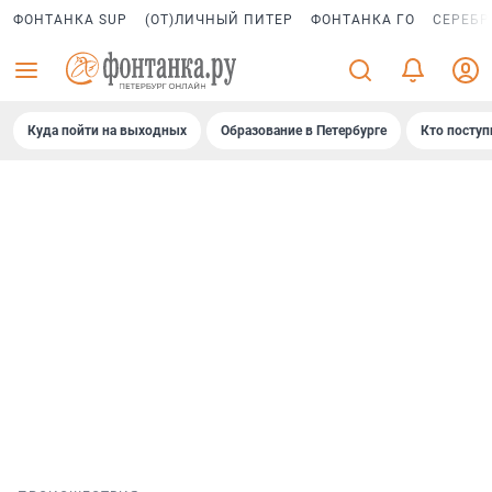
ФОНТАНКА SUP
(ОТ)ЛИЧНЫЙ ПИТЕР
ФОНТАНКА ГО
СЕРЕБР
Куда пойти на выходных
Образование в Петербурге
Кто поступ