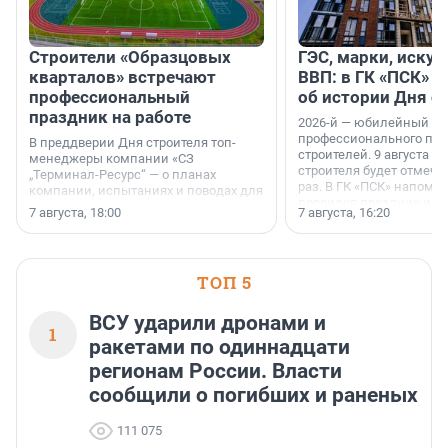
Строители «Образцовых
ГЭС, марки, искус
кварталов» встречают
ВВП: в ГК «ПСК» р
профессиональный
об истории Дня с
праздник на работе
2026-й — юбилейный го
профессионального пр
В преддверии Дня строителя топ-
строителей. 9 августа 2
менеджеры компании «СЗ
строителя будет отмечат
„Терминал-Ресурс“ — о планах
раз. В ГК «ПСК» напомни
компании, испытаниях и поводах для
появился праздник и к
осторожного оптимизма.
7 августа, 18:00
7 августа, 16:20
поменялась роль строит
ТОП 5
ВСУ ударили дронами и
1
ракетами по одиннадцати
регионам России. Власти
сообщили о погибших и раненых
111 075