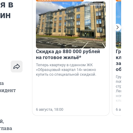
я в
тин
Скидка до 880 000 рублей
Группа
на готовое жильё*
клиен
застро
Теперь квартиру в сданном ЖК
област
«Образцовый квартал 14» можно
купить со специальной скидкой.
Группа А
победите
на
строител
зидент
Ленингра
номинац
клиенто
застройщ
6 августа, 18:00
6 августа,
области»
й,
глава