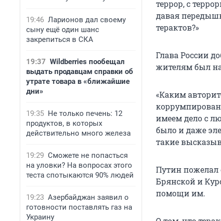
террор, с терро
давая передышк
19:46
Ларионов дал своему
терактов?»
сыну ещё один шанс
закрепиться в СКА
Глава России д
19:37
Wildberries пообещал
жителям был на
выдать продавцам справки об
утрате товара в «ближайшие
дни»
«Каким авторит
коррумпированн
19:35
Не только печень: 12
имеем дело с л
продуктов, в которых
было и даже эл
действительно много железа
такие высказыв
19:29
Сможете не попасться
на уловки? На вопросах этого
Путин пожелал
теста спотыкаются 90% людей
Брянской и Кур
помощи им.
19:23
Азербайджан заявил о
готовности поставлять газ на
Украину
О том, что тер