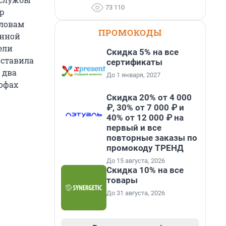
73 110
р
словам
ПРОМОКОДЫ
анной
ели
Скидка 5% на все
оставила
сертификаты
 два
До 1 января, 2027
офах
Скидка 20% от 4 000
₽, 30% от 7 000 ₽ и
40% от 12 000 ₽ на
первый и все
повторные заказы по
промокоду ТРЕНД
До 15 августа, 2026
Скидка 10% на все
товары
До 31 августа, 2026