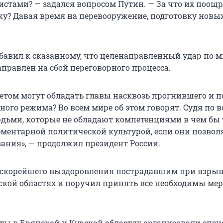
ристами? — задался вопросом Путин. — За что их поощр
у? Давая время на перевооружение, подготовку новы
обавил к сказанному, что целенаправленный удар по
правлен на сбой переговорного процесса.
етом могут обладать главы насквозь прогнившего и 
ого режима? Во всем мире об этом говорят. Судя по в
юдьми, которые не обладают компетенциями в чем бы 
ементарной политической культурой, если они позвол
ания», — продолжил президент России.
 скорейшего выздоровления пострадавшим при взрыв
ской областях и поручил принять все необходимы ме
акты в Брянской и Курской областях организовали спе