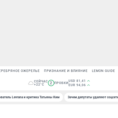
ЕРЕБРЯНОЕ ОЖЕРЕЛЬЕ
ПРИЗНАНИЕ И ВЛИЯНИЕ
LEMON GUIDE
USD 81,41
СЕЙЧАС
2
ПРОБКИ
+22°C
EUR 94,06
ователь Levrana и критика Татьяны Ким
Зачем депутаты удаляют соцсет