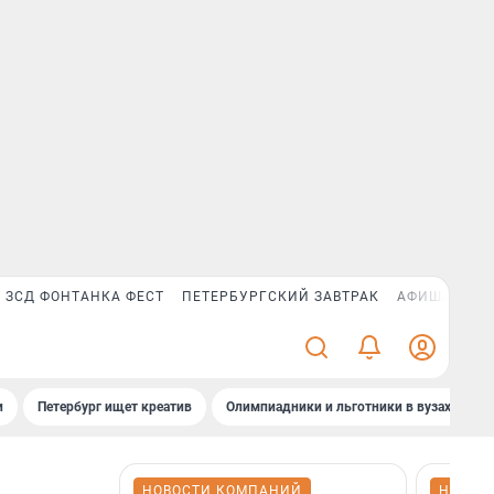
ЗСД ФОНТАНКА ФЕСТ
ПЕТЕРБУРГСКИЙ ЗАВТРАК
АФИША PLUS
и
Петербург ищет креатив
Олимпиадники и льготники в вузах СПб
НОВОСТИ КОМПАНИЙ
НОВОС