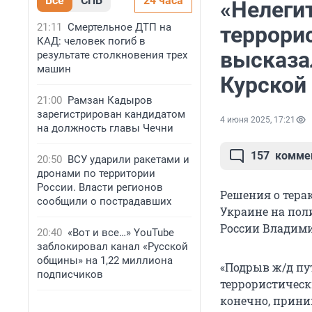
Все
СПБ
24 часа
«Нелеги
21:11
Смертельное ДТП на
террори
КАД: человек погиб в
высказал
результате столкновения трех
машин
Курской
21:00
Рамзан Кадыров
зарегистрирован кандидатом
4 июня 2025, 17:21
на должность главы Чечни
157
комме
20:50
ВСУ ударили ракетами и
дронами по территории
России. Власти регионов
Решения о тера
сообщили о пострадавших
Украине на пол
России Владими
20:40
«Вот и все…» YouTube
заблокировал канал «Русской
общины» на 1,22 миллиона
«Подрыв ж/д пут
подписчиков
террористическ
конечно, прини