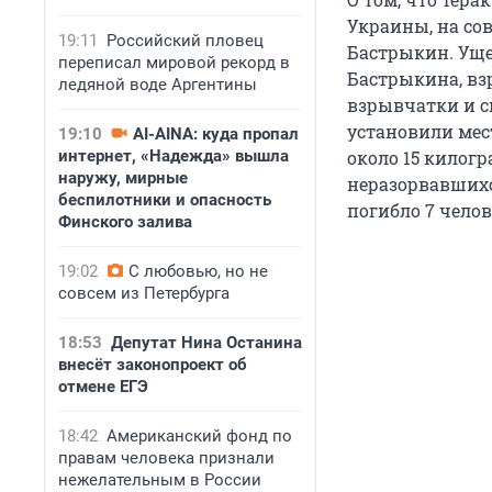
Украины, на со
19:11
Российский пловец
Бастрыкин. Уще
переписал мировой рекорд в
Бастрыкина, вз
ледяной воде Аргентины
взрывчатки и с
установили мес
19:10
AI-AINA: куда пропал
интернет, «Надежда» вышла
около 15 килог
наружу, мирные
неразорвавшихс
беспилотники и опасность
погибло 7 челов
Финского залива
19:02
С любовью, но не
совсем из Петербурга
18:53
Депутат Нина Останина
внесёт законопроект об
отмене ЕГЭ
18:42
Американский фонд по
правам человека признали
нежелательным в России