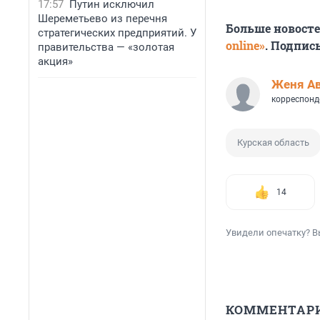
17:57
Путин исключил
Шереметьево из перечня
Больше новост
стратегических предприятий. У
online»
. Подпис
правительства — «золотая
акция»
Женя А
корреспонд
Курская область
14
Увидели опечатку? В
КОММЕНТАР