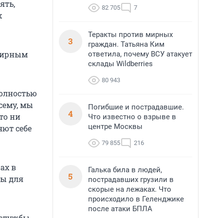
ять,
82 705
7
х
Теракты против мирных
3
граждан. Татьяна Ким
 мирным
ответила, почему ВСУ атакует
склады Wildberries
80 943
полностью
сему, мы
Погибшие и пострадавшие.
4
то ни
Что известно о взрыве в
центре Москвы
яют себе
79 855
216
ах в
Галька била в людей,
5
ры для
пострадавших грузили в
скорые на лежаках. Что
происходило в Геленджике
после атаки БПЛА
цслужбы