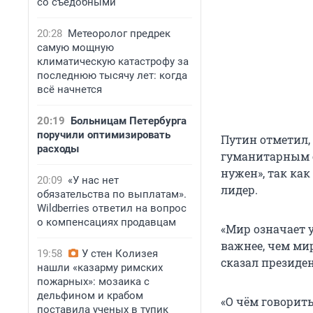
со съедобными
20:28
Метеоролог предрек
самую мощную
климатическую катастрофу за
последнюю тысячу лет: когда
всё начнется
20:19
Больницам Петербурга
поручили оптимизировать
Путин отметил,
расходы
гуманитарным с
нужен», так как
20:09
«У нас нет
лидер.
обязательства по выплатам».
Wildberries ответил на вопрос
о компенсациях продавцам
«Мир означает у
важнее, чем ми
19:58
У стен Колизея
сказал президен
нашли «казарму римских
пожарных»: мозаика с
дельфином и крабом
«О чём говорить
поставила ученых в тупик