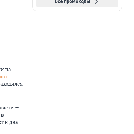
Все промокоды
ти на
ост
.
находился
ласти —
 в
т и два