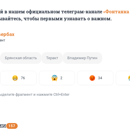
ей в нашем официальном телеграм-канале
«Фонтанка
ывайтесь, чтобы первыми узнавать о важном.
вербах
ент
Брянская область
Теракт
Владимир Путин
76
2
34
ыделите фрагмент и нажмите Ctrl+Enter
ИИ
157