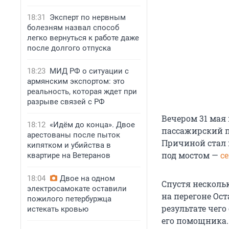
18:31
Эксперт по нервным
болезням назвал способ
легко вернуться к работе даже
после долгого отпуска
18:23
МИД РФ о ситуации с
армянским экспортом: это
реальность, которая ждет при
разрыве связей с РФ
Вечером 31 мая
18:12
«Идём до конца». Двое
пассажирский 
арестованы после пыток
Причиной стал 
кипятком и убийства в
под мостом —
с
квартире на Ветеранов
18:04
Двое на одном
Спустя несколь
электросамокате оставили
на перегоне Ос
пожилого петербуржца
результате чего
истекать кровью
его помощника.