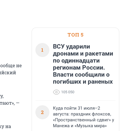
ТОП 5
ВСУ ударили
1
дронами и ракетами
по одиннадцати
ообще не
регионам России.
сийский
Власти сообщили о
погибших и раненых
105 050
у,
тают», —
Куда пойти 31 июля–2
2
августа: праздник флоксов,
«Пространственный сдвиг» у
Манежа и «Музыка мира»
ку на