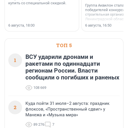
купить со специальной скидкой.
Группа Аквилон стала 
победителей конкурса 
строительная организа
Ленинградской области 
номинации «Самый
6 августа, 18:00
6 августа, 16:50
клиентоориентированн
застройщик Ленинград
области».
ТОП 5
ВСУ ударили дронами и
1
ракетами по одиннадцати
регионам России. Власти
сообщили о погибших и раненых
108 669
Куда пойти 31 июля–2 августа: праздник
2
флоксов, «Пространственный сдвиг» у
Манежа и «Музыка мира»
89 276
7