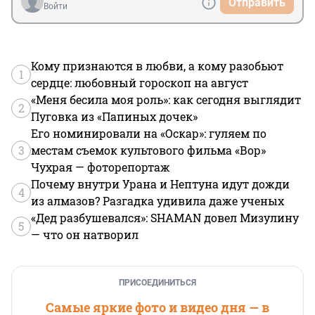
Отправить
Войти
Кому признаются в любви, а кому разобьют
1
сердце: любовный гороскоп на август
«Меня бесила моя роль»: как сегодня выглядит
2
Пуговка из «Папиных дочек»
Его номинировали на «Оскар»: гуляем по
3
местам съемок культового фильма «Вор»
Чухрая — фоторепортаж
Почему внутри Урана и Нептуна идут дожди
4
из алмазов? Разгадка удивила даже ученых
«Дед разбушевался»: SHAMAN довел Мизулину
5
— что он натворил
ПРИСОЕДИНИТЬСЯ
Самые яркие фото и видео дня — в