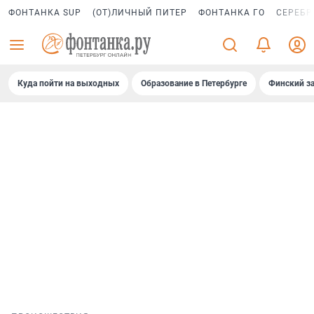
ФОНТАНКА SUP
(ОТ)ЛИЧНЫЙ ПИТЕР
ФОНТАНКА ГО
СЕРЕБР
Куда пойти на выходных
Образование в Петербурге
Финский за