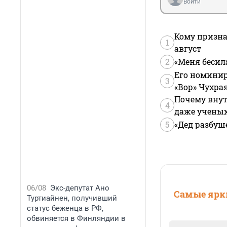
Войти
Кому призна
1
август
2
«Меня бесил
Его номинир
3
«Вор» Чухра
Почему внут
4
даже учены
5
«Дед разбуш
06/08
Экс-депутат Ано
Самые ярки
Туртиайнен, получивший
статус беженца в РФ,
обвиняется в Финляндии в