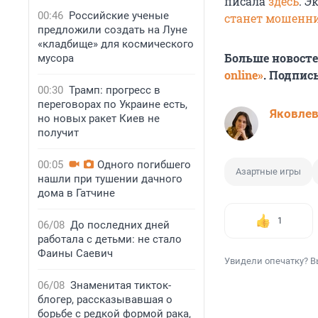
писала
здесь
. Э
00:46
Российские ученые
станет мошенн
предложили создать на Луне
«кладбище» для космического
Больше новост
мусора
online»
. Подпис
00:30
Трамп: прогресс в
переговорах по Украине есть,
Яковле
но новых ракет Киев не
получит
00:05
Одного погибшего
Азартные игры
нашли при тушении дачного
дома в Гатчине
1
06/08
До последних дней
работала с детьми: не стало
Фаины Саевич
Увидели опечатку? В
06/08
Знаменитая тикток-
блогер, рассказывавшая о
борьбе с редкой формой рака,