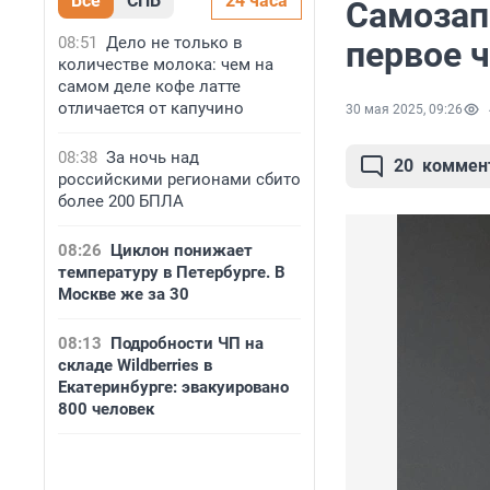
Все
СПБ
24 часа
Самозап
08:51
Дело не только в
первое 
количестве молока: чем на
самом деле кофе латте
отличается от капучино
30 мая 2025, 09:26
08:38
За ночь над
20
коммен
российскими регионами сбито
более 200 БПЛА
08:26
Циклон понижает
температуру в Петербурге. В
Москве же за 30
08:13
Подробности ЧП на
складе Wildberries в
Екатеринбурге: эвакуировано
800 человек