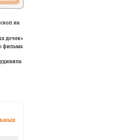
оскоп на
ых дочек»
го фильма
 удивила
льных