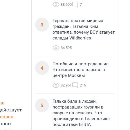
88 600
7
Теракты против мирных
3
граждан. Татьяна Ким
ответила, почему ВСУ атакует
склады Wildberries
84 595
Погибшие и пострадавшие.
4
Что известно о взрыве в
центре Москвы
82 951
216
Галька била в людей,
на
5
пострадавших грузили в
 действует
скорые на лежаках. Что
еловек
.
происходило в Геленджике
анка»
после атаки БПЛА