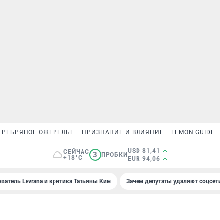
ЕРЕБРЯНОЕ ОЖЕРЕЛЬЕ
ПРИЗНАНИЕ И ВЛИЯНИЕ
LEMON GUIDE
USD 81,41
СЕЙЧАС
3
ПРОБКИ
+18°C
EUR 94,06
ователь Levrana и критика Татьяны Ким
Зачем депутаты удаляют соцсет