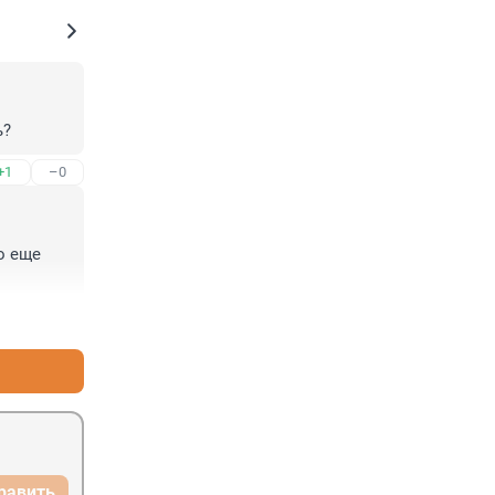
ь?
+1
–0
 еще 
+1
–0
равить