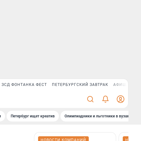
ЗСД ФОНТАНКА ФЕСТ
ПЕТЕРБУРГСКИЙ ЗАВТРАК
АФИША PLUS
и
Петербург ищет креатив
Олимпиадники и льготники в вузах СПб
НОВОСТИ КОМПАНИЙ
НОВОС