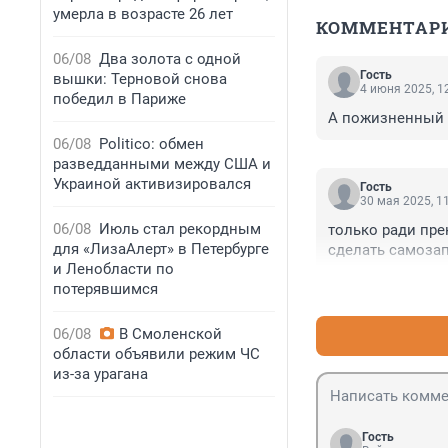
умерла в возрасте 26 лет
КОММЕНТАР
06/08
Два золота с одной
Гость
вышки: Терновой снова
4 июня 2025, 1
победил в Париже
А пожизненный 
06/08
Politico: обмен
разведданными между США и
Украиной активизировался
Гость
30 мая 2025, 1
06/08
Июль стал рекордным
только ради пре
для «ЛизаАлерт» в Петербурге
сделать самозап
и Ленобласти по
потерявшимся
06/08
В Смоленской
области объявили режим ЧС
из-за урагана
Гость