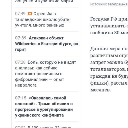
Зощенко и кубинские марки
Источник: 
телеграм-к
07:49
Стрельба в
Госдума РФ при
таиландской школе: убиты
учителя, много раненых
устанавливать с
сообщила 30 ма
07:39
Атакован объект
Wildberries в Екатеринбурге, он
Данная мера пом
горит
различным оцен
запрет можно бу
07:28
Боль, которую не видят
анализы: как сейчас
тотализаторов, 
помогают россиянам с
граждан не буд
фибромиалгией — опыт
фишки), рассыл
невролога
месяцев.
07:15
«Оказалась самой
сложной». Трамп объявил о
прогрессе в урегулировании
украинского конфликта