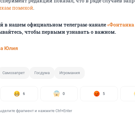
ксперимент редакции показал, что в ряде случаев зап
икам помехой
.
ей в нашем официальном телеграм-канале
«Фонтанка
ывайтесь, чтобы первыми узнавать о важном.
ва Юлия
Самозапрет
Госдума
Игромания
6
0
5
ыделите фрагмент и нажмите Ctrl+Enter