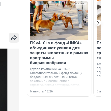
л
ГК «А101» и фонд «НИКА»
Петер
объединяют усилия для
возвр
защиты животных в рамках
«раскл
программы
«книж
биоразнообразия
Технолог
перестае
Группа компаний «А101» и
переходи
Благотворительный фонд помощи
повседне
бездомным животным «НИКА»
заключили соглашение о
стратегическом сотрудничестве.
6 августа, 12:26
5 августа,