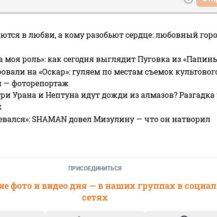
ются в любви, а кому разобьют сердце: любовный гор
а моя роль»: как сегодня выглядит Пуговка из «Папин
овали на «Оскар»: гуляем по местам съемок культово
я — фоторепортаж
ри Урана и Нептуна идут дожди из алмазов? Разгадка
х
евался»: SHAMAN довел Мизулину — что он натворил
ПРИСОЕДИНИТЬСЯ
е фото и видео дня — в наших группах в социа
сетях