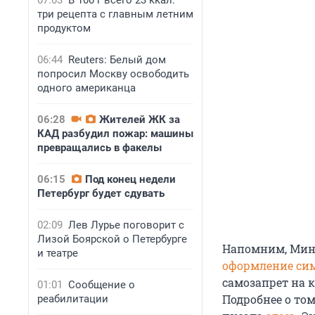
07:03
В 100 г всего 23 ккал:
три рецепта с главным летним
продуктом
06:44
Reuters: Белый дом
попросил Москву освободить
одного американца
06:28
Жителей ЖК за
КАД разбудил пожар: машины
превращались в факелы
06:15
Под конец недели
Петербург будет сдувать
02:09
Лев Лурье поговорит с
Лизой Боярской о Петербурге
Напомним, Мин
и театре
оформление сим
самозапрет на к
01:01
Сообщение о
Подробнее о том
реабилитации