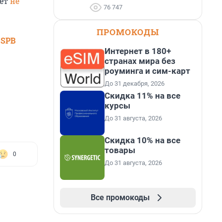
рет
не
76 747
ПРОМОКОДЫ
 SPB
Интернет в 180+
странах мира без
роуминга и сим-карт
До 31 декабря, 2026
Скидка 11% на все
курсы
До 31 августа, 2026
Скидка 10% на все
товары
0
До 31 августа, 2026
Все промокоды