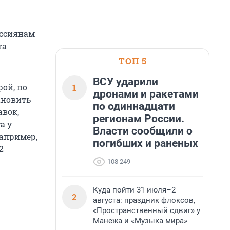
оссиянам
та
ТОП 5
ВСУ ударили
1
рой, по
дронами и ракетами
ановить
по одиннадцати
авок,
регионам России.
а у
Власти сообщили о
например,
погибших и раненых
2
108 249
Куда пойти 31 июля–2
2
августа: праздник флоксов,
«Пространственный сдвиг» у
Манежа и «Музыка мира»