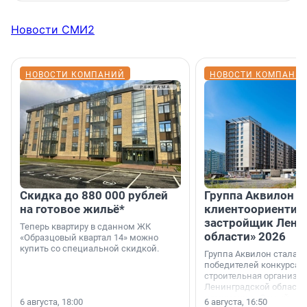
Новости СМИ2
НОВОСТИ КОМПАНИЙ
НОВОСТИ КОМПАНИ
Скидка до 880 000 рублей
Группа Аквилон 
на готовое жильё*
клиентоориентир
застройщик Лени
Теперь квартиру в сданном ЖК
области» 2026
«Образцовый квартал 14» можно
купить со специальной скидкой.
Группа Аквилон стала 
победителей конкурса 
строительная организа
Ленинградской области 
номинации «Самый
6 августа, 18:00
6 августа, 16:50