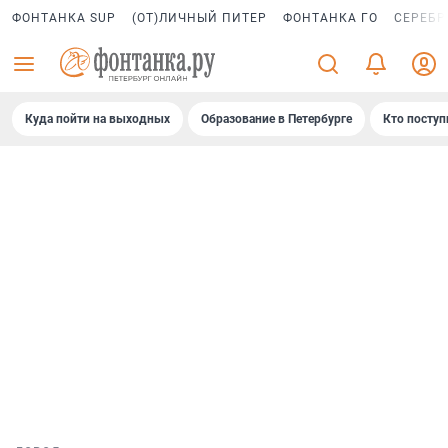
ФОНТАНКА SUP
(ОТ)ЛИЧНЫЙ ПИТЕР
ФОНТАНКА ГО
СЕРЕБР
Куда пойти на выходных
Образование в Петербурге
Кто поступ