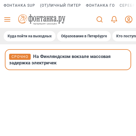
ФОНТАНКА SUP
(ОТ)ЛИЧНЫЙ ПИТЕР
ФОНТАНКА ГО
СЕРЕБР
Куда пойти на выходных
Образование в Петербурге
Кто поступ
На Финляндском вокзале массовая
СРОЧНО
задержка электричек