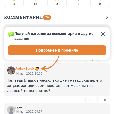
3
18
0
7
5
КОММЕНТАРИИ
76
Гость
14 мая 2025, 10:01
Получай награды за комментарии и другие 
задания!
Зря в средствах массовой информации сообщают о 
количестве сбитых беспилотников. На Украине 
Подробнее в профиле
говорят о числе запущенных на российскую 
территорию. Методом вычитания можно узнать о 
+2
–1
числе не сбитых. А потратив время составить 
диаграмму с не сбитыми за несколько лет. 
AndrewBarsik
Результаты одну из сторон конфликта не порадуют. 
14 мая 2025, 10:00
Надеюсь, ни кого оскорбил и навозом меня не 
Так ведь Гладков несколько дней назад сказал, что 
закидают.
хитрые жители сами подставляют машины под 
дроны. Что непонятно?
+15
–0
Гость
14 мая 2025, 09:57