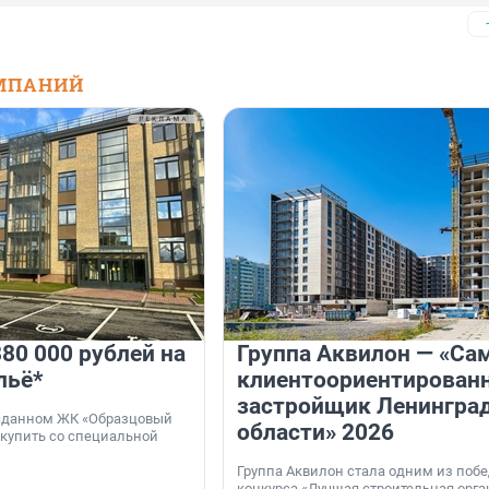
МПАНИЙ
80 000 рублей на
Группа Аквилон — «Са
льё*
клиентоориентирован
застройщик Ленингра
 сданном ЖК «Образцовый
области» 2026
 купить со специальной
Группа Аквилон стала одним из поб
конкурса «Лучшая строительная орг