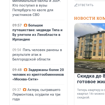
минимальные баллы и 300+.
Кто поступил в вузы
ОТВЕТИТЬ
Петербурга по квоте для
участников СВО
НОВОСТИ КО
09:57
Большое
путешествие: медведи Тяпа и
Бу улетели из Ленобласти в
Ирландию
09:54
Пять человек ранены в
результате атак в
Белгородской области
09:48
Задержаны более 20
человек из криптообменников
Скидка до 8
«Москва-Сити»
готовое жи
09:37
Актера, сыгравшего
Теперь квартиру в
квартал 14» можно
Лермонтова, осудили на три
скидкой.
года