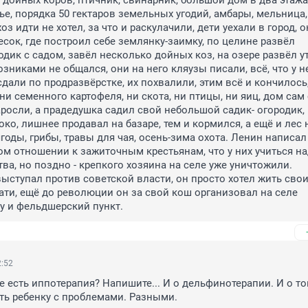
5 дойных коров, птичник, свинарник, большой дом в два этажа,
е, порядка 50 гектаров земельных угодий, амбары, мельница, к
хоз идти не хотел, за что и раскулачили, дети уехали в город, о
есок, где построил себе землянку-заимку, по целине развёл 
дик с садом, завёл несколько дойных коз, на озере развёл ут
озниками не общался, они на него кляузы писали, всё, что у не
дали по продразвёрстке, их похвалили, этим всё и кончилось,
ни семенного картофеля, ни скота, ни птицы, ни яиц, дом сам 
аросли, а прадедушка садил свой небольшой садик- огородик, 
ко, лишнее продавал на базаре, тем и кормился, а ещё и лес н
годы, грибы, травы для чая, осень-зима охота. Ленин написал
ом отношении к зажиточным крестьянам, что у них учиться на
ва, но поздно - крепкого хозяина на селе уже уничтожили. 
ыступал против советской власти, он просто хотел жить свои
ати, ещё до революции он за свой кош организовал на селе 
у и фельдшерский пункт.
2:52
е есть иппотерапия? Напишите... И о дельфинотерапии. И о том
ть ребенку с проблемами. Разными.