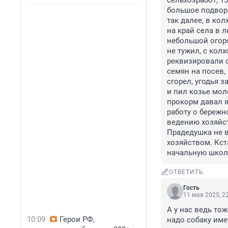
сельхозработ, 1
большое подворь
так далее, в кол
на край села в л
небольшой огоро
не тужил, с колх
реквизировали с
семян на посев, 
сгорел, угодья з
и пил козье моло
прокорм давал я
работу о бережн
ведению хозяйст
Прадедушка не в
хозяйством. Кст
начальную школ
ОТВЕТИТЬ
Гость
11 мая 2025, 2
А у нас ведь тож
10:09
Герои РФ,
надо собаку име