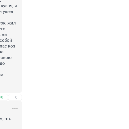
 
узня, и 
н ушёл 
ок, жил 
го 
 ни 
собой 
пас коз 
а 
 свою 
до 
м 
+0
–0
, что 