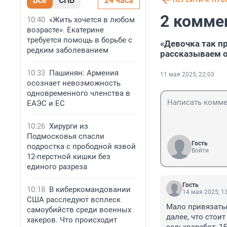
Все
СПБ
24 часа
ПЕРЕЙТИ К ПУ
2 комме
10:40
«Жить хочется в любом
возрасте». Екатерине
требуется помощь в борьбе с
«Девочка так п
редким заболеванием
рассказываем о
10:33
Пашинян: Армения
11 мая 2025, 22:03
осознает невозможность
одновременного членства в
ЕАЭС и ЕС
10:26
Хирурги из
Подмосковья спасли
Гость
подростка с прободной язвой
Войти
12-перстной кишки без
единого разреза
Гость
10:18
В киберкомандовании
14 мая 2025, 1
США расследуют всплеск
Мало привязатьс
самоубийств среди военных
далее, что стои
хакеров. Что происходит