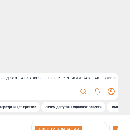
ЗСД ФОНТАНКА ФЕСТ
ПЕТЕРБУРГСКИЙ ЗАВТРАК
АФИША PLUS
тербург ищет креатив
Зачем депутаты удаляют соцсети
Олимпиадни
НОВОСТИ КОМПАНИЙ
НОВОС