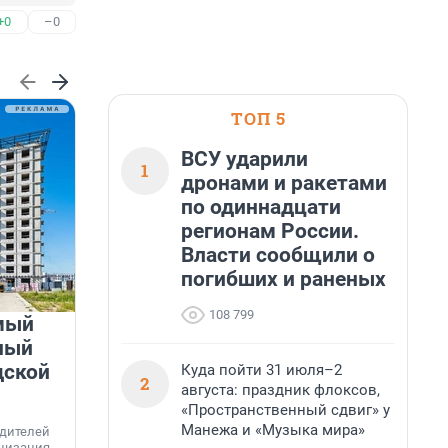
+0
–0
ТОП 5
ВСУ ударили
1
дронами и ракетами
по одиннадцати
регионам России.
Власти сообщили о
погибших и раненых
108 799
мый
«Лучший проект КРТ»
ный
Ленобласти — микрорайон
дской
«Город Звёзд»
Куда пойти 31 июля–2
2
августа: праздник флоксов,
Победителем профессионального конкурса
«Пространственный сдвиг» у
«Лучшая строительная организация 2025 года»
Манежа и «Музыка мира»
едителей
в номинации «За лучший проект комплексного
анизация