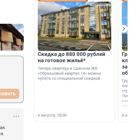
Скидка до 880 000 рублей
Группа
на готовое жильё*
клиен
застро
Теперь квартиру в сданном ЖК
област
«Образцовый квартал 14» можно
купить со специальной скидкой.
Группа А
победите
строител
равить
Ленингра
номинац
клиенто
застройщ
6 августа, 18:00
6 августа,
области»
ак 
я 