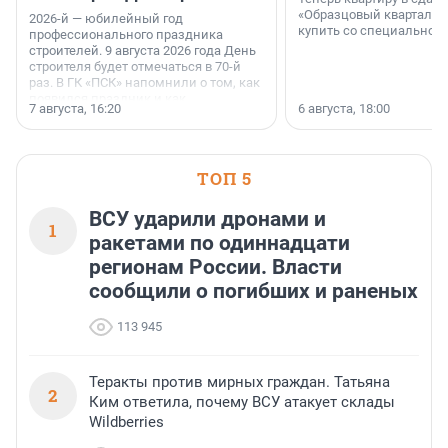
«Образцовый квартал 1
2026-й — юбилейный год
купить со специальной 
профессионального праздника
строителей. 9 августа 2026 года День
строителя будет отмечаться в 70-й
раз. В ГК «ПСК» напомнили о том, как
появился праздник и как
7 августа, 16:20
6 августа, 18:00
поменялась роль строительства.
ТОП 5
ВСУ ударили дронами и
1
ракетами по одиннадцати
регионам России. Власти
сообщили о погибших и раненых
113 945
Теракты против мирных граждан. Татьяна
2
Ким ответила, почему ВСУ атакует склады
Wildberries