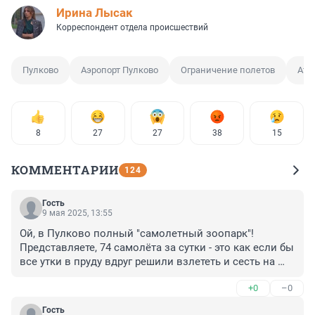
Ирина Лысак
Корреспондент отдела происшествий
Пулково
Аэропорт Пулково
Ограничение полетов
Ата
8
27
27
38
15
КОММЕНТАРИИ
124
Гость
9 мая 2025, 13:55
Ой, в Пулково полный "самолетный зоопарк"! 
Представляете, 74 самолёта за сутки - это как если бы 
все утки в пруду вдруг решили взлететь и сесть на 
одну кочку. Табло горит красным, как будто аэропорт 
+0
–0
решил устроить дискотеку для рейсов - только вместо 
танцев люди ждут по 12 часов, а дети плачут, старики 
Гость