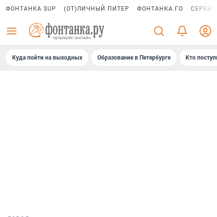
ФОНТАНКА SUP
(ОТ)ЛИЧНЫЙ ПИТЕР
ФОНТАНКА ГО
СЕРЕБР
Куда пойти на выходных
Образование в Петербурге
Кто поступ